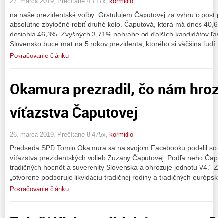
27. marca 2019, Prečítané 4 717x,
kormidlo
na naše prezidentské voľby: Gratulujem Čaputovej za výhru o post p
absolútne zbytočné robiť druhé kolo. Čaputová, ktorá má dnes 40,
dosiahla 46,3%. Zvyšných 3,71% nahrabe od ďalších kandidátov ľa
Slovensko bude mať na 5 rokov prezidenta, ktorého si väčšina ľudí z
Pokračovanie článku
Okamura prezradil, čo nám hroz
víťazstva Čaputovej
26. marca 2019, Prečítané 8 475x,
kormidlo
Predseda SPD Tomio Okamura sa na svojom Facebooku podelil so 
víťazstva prezidentských volieb Zuzany Čaputovej. Podľa neho Čapu
tradičných hodnôt a suverenity Slovenska a ohrozuje jednotu V4.“ 
„otvorene podporuje likvidáciu tradičnej rodiny a tradičných európ
Pokračovanie článku