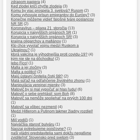
zdrapom papiera
(4)
Keď zlodej kričí chyťte zlodeja
(3)
Komu by viac prospela 3. svetová? Rusom
(2)
Komu vyhovuje prísun emigrantov do Európy?
(3)
Konečne môžeme vidieť falošné tváre poslancov
NR SR
(2)
Koronavírus – pliaga 21. storočia
(13)
Korupcia v najvyšších orgánoch SR
(1)
Korupcia v najvyšších orgánoch SR!
(3)
krajina oligarchov a mafiánov
(1)
Kto chce vyvolať vojnu medzi Ruskom a
Ukrajinou?
(1)
ktorá vakcína je výhodnejšia proti covidu-19?
(4)
kým nie ste na dôchodku!
(2)
lebo Fico!
(1)
Mafia a jej zločiny
(3)
Mafia a politici!
(2)
Majú ústavní činitelia čistý štít?
(2)
Malá súťaž na odľahčenie životného zhonu
(1)
Manipulácia verejnej mienky
(3)
Matovič by si mal vypočuť aj hlas ľudu!
(6)
Matovič o sebe prehlásil: som Boh
(8)
Matovič sa nemôže spoliehať na prvých 100 dni
(1)
Matovič sa vôbec nezmenil
(4)
Medzi Hitlerom a Putinom takmer žiadny rozdiel!
(1)
Milí vodiči
(1)
Najväčšia starosť bulváru
(1)
Naozaj potrebujeme poisťovne?
(1)
naši vládni predstavitelia sami dokžu negatívne
zviditeľniť Slovensko pred svetom
(3)