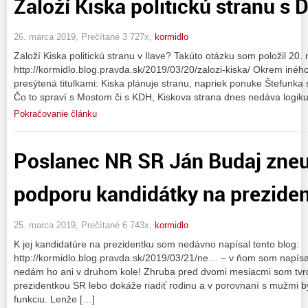
Založí Kiska politickú stranu s
26. marca 2019, Prečítané 3 727x,
kormidlo
Založí Kiska politickú stranu v Ilave? Takúto otázku som položil 20
http://kormidlo.blog.pravda.sk/2019/03/20/zalozi-kiska/ Okrem iného
presýtená titulkami: Kiska plánuje stranu, napriek ponuke Štefunka
Čo to spraví s Mostom či s KDH, Kiskova strana dnes nedáva logik
Pokračovanie článku
Poslanec NR SR Ján Budaj zneuž
podporu kandidátky na prezide
25. marca 2019, Prečítané 6 743x,
kormidlo
K jej kandidatúre na prezidentku som nedávno napísal tento blog:
http://kormidlo.blog.pravda.sk/2019/03/21/ne… – v ňom som napísa
nedám ho ani v druhom kole! Zhruba pred dvomi mesiacmi som tvrdi
prezidentkou SR lebo dokáže riadiť rodinu a v porovnaní s mužmi by
funkciu. Lenže […]