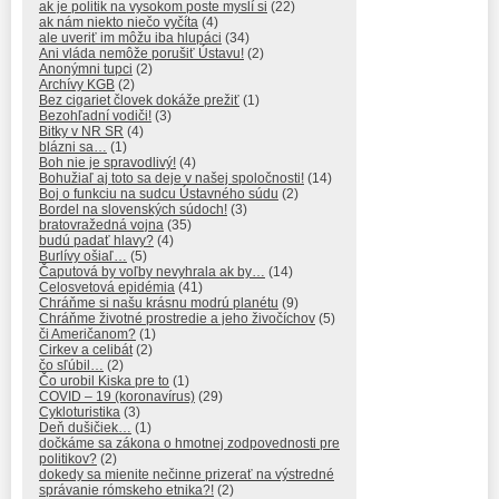
ak je politik na vysokom poste myslí si
(22)
ak nám niekto niečo vyčíta
(4)
ale uveriť im môžu iba hlupáci
(34)
Ani vláda nemôže porušiť Ústavu!
(2)
Anonýmni tupci
(2)
Archívy KGB
(2)
Bez cigariet človek dokáže prežiť
(1)
Bezohľadní vodiči!
(3)
Bitky v NR SR
(4)
blázni sa…
(1)
Boh nie je spravodlivý!
(4)
Bohužiaľ aj toto sa deje v našej spoločnosti!
(14)
Boj o funkciu na sudcu Ústavného súdu
(2)
Bordel na slovenských súdoch!
(3)
bratovražedná vojna
(35)
budú padať hlavy?
(4)
Burlívy ošiaľ…
(5)
Čaputová by voľby nevyhrala ak by…
(14)
Celosvetová epidémia
(41)
Chráňme si našu krásnu modrú planétu
(9)
Chráňme životné prostredie a jeho živočíchov
(5)
či Američanom?
(1)
Cirkev a celibát
(2)
čo sľúbil…
(2)
Čo urobil Kiska pre to
(1)
COVID – 19 (koronavírus)
(29)
Cykloturistika
(3)
Deň dušičiek…
(1)
dočkáme sa zákona o hmotnej zodpovednosti pre
politikov?
(2)
dokedy sa mienite nečinne prizerať na výstredné
správanie rómskeho etnika?!
(2)