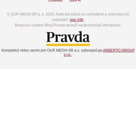
Cookies
GDPR
© OUR MEDIA SR a. s. 2026. Autorské práva sú vyhradené a vykonáva ich
vydavateľ,
viac info
.
Blogovací systém Blog.Pravda.sk beží na technológií Wordpress.
Kompletný video servis pre OUR MEDIA SR a.s. zabezpečuje
ARBERTO GROUP
s.r.o.
.