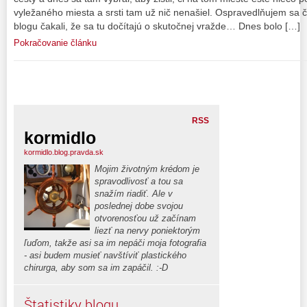
vyležaného miesta a srsti tam už nič nenašiel. Ospravedlňujem sa č
blogu čakali, že sa tu dočítajú o skutočnej vražde… Dnes bolo […]
Pokračovanie článku
RSS
kormidlo
kormidlo.blog.pravda.sk
Mojim životným krédom je
spravodlivosť a tou sa
snažím riadiť. Ale v
poslednej dobe svojou
otvorenosťou už začínam
liezť na nervy poniektorým
ľuďom, takže asi sa im nepáči moja fotografia
- asi budem musieť navštíviť plastického
chirurga, aby som sa im zapáčil. :-D
Štatistiky blogu