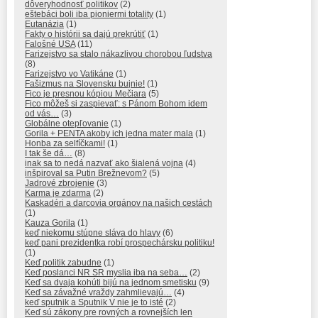
dôveryhodnosť politikov
(2)
eštebáci boli iba pioniermi totality
(1)
Eutanázia
(1)
Fakty o histórii sa dajú prekrútiť
(1)
Falošné USA
(11)
Farizejstvo sa stalo nákazlivou chorobou ľudstva
(8)
Farizejstvo vo Vatikáne
(1)
Fašizmus na Slovensku bujnie!
(1)
Fico je presnou kópiou Mečiara
(5)
Fico môžeš si zaspievať: s Pánom Bohom idem
od vás…
(3)
Globálne otepľovanie
(1)
Gorila + PENTA akoby ich jedna mater mala
(1)
Honba za selfíčkami!
(1)
I tak še dá…
(8)
inak sa to nedá nazvať ako šialená vojna
(4)
inšpiroval sa Putin Brežnevom?
(5)
Jadrové zbrojenie
(3)
Karma je zdarma
(2)
Kaskadéri a darcovia orgánov na našich cestách
(1)
Kauza Gorila
(1)
keď niekomu stúpne sláva do hlavy
(6)
keď pani prezidentka robí prospechársku politiku!
(1)
Keď politik zabudne
(1)
Keď poslanci NR SR myslia iba na seba…
(2)
Keď sa dvaja kohúti bijú na jednom smetisku
(9)
Keď sa závažné vraždy zahmlievajú…
(4)
keď sputnik a Sputnik V nie je to isté
(2)
Keď sú zákony pre rovných a rovnejších len