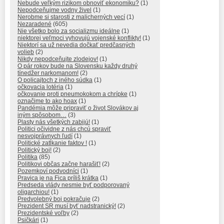
Nebude veľkým rizikom obnoviť ekonomiku?
(1)
Nepodceňujme vodny živel
(1)
Nerobme si starosti z malicherných vecí
(1)
Nezaradené
(605)
Nie všetko bolo za socializmu ideálne
(1)
niektorej veľmoci vyhovujú vojenské konflikty!
(1)
Niektorí sa už nevedia dočkať predčasných
volieb
(2)
Nikdy nepodceňujte zlodejov!
(1)
O pár rokov bude na Slovensku každy druhý
tínedžer narkomanom!
(2)
O policajtoch z iného súdka
(1)
očkovacia lotéria
(1)
očkovanie proti pneumokokom a chrípke
(1)
označime to ako hoax
(1)
Pandémia môže pripraviť o život Slovákov aj
iným spôsobom…
(3)
Plasty nás všetkých zabijú!
(1)
Politici očividne z nás chcú spraviť
nesvojprávnych ľudí
(1)
Politické zatĺkanie faktov !
(1)
Politický boj!
(2)
Politika
(85)
Politikovi občas začne harašiť!
(2)
Pozemkoví podvodníci
(1)
Pravica je na Fica príliš krátka
(1)
Predseda vlády nesmie byť podporovaný
oligarchiou!
(1)
Predvolebný boj pokračuje
(2)
Prezident SR musí byť nadstranický!
(2)
Prezidentské voľby
(2)
Psičkári
(1)