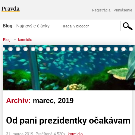
Registrácia
Prihlásenie
Blog
Najnovšie články
Najčítanejšie články
Blog
>
kormidlo
Najkomentovanejšie články
Zoznam blogov
Komerčné blogy
Archív:
marec, 2019
Od pani prezidentky očakávam
31. marca 2019, Prečítané 4 520x,
kormidlo