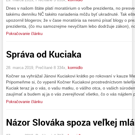
Dnes v našom štáte platí moratórium o voľbe prezidenta, no presved
takému denníku NČ takéto nariadenia môžu byť ukradnuté. Tak ešt
upozornil blogerov, že v čase moratória sa nesmú písať blogy o pr
prezidenta, (čo mu samozrejme nevyčítam lebo dodržuje zákon), no
Pokračovanie článku
Správa od Kuciaka
28. marca 2019, Prečítané 8 334x,
kormidlo
Kočner sa vyhrážal Jánovi Kuciakovi krátko po rokovaní v kauze 
Pripomeňme si, čo vypenil Kočner Kuciakovi prostredníctvom telef
Kuciak teraz ja o vás, o vašu matku, o vášho otca, o vašich súrod
zaujímať a budem aj ja o vás zverejňovať všetko, čo o vás nájdem 
Pokračovanie článku
Názor Slováka spoza veľkej mlák