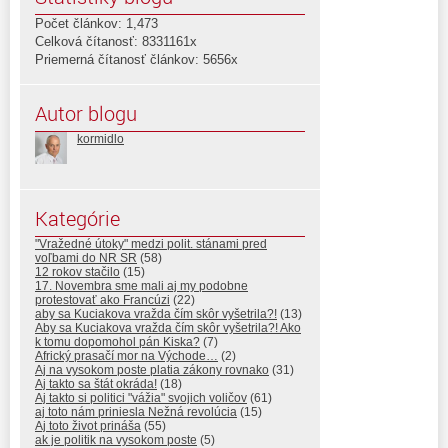
Počet článkov: 1,473
Celková čítanosť: 8331161x
Priemerná čítanosť článkov: 5656x
Autor blogu
kormidlo
Kategórie
"Vražedné útoky" medzi polit. stánami pred
voľbami do NR SR
(58)
12 rokov stačilo
(15)
17. Novembra sme mali aj my podobne
protestovať ako Francúzi
(22)
aby sa Kuciakova vražda čím skôr vyšetrila?!
(13)
Aby sa Kuciakova vražda čím skôr vyšetrila?! Ako
k tomu dopomohol pán Kiska?
(7)
Africký prasačí mor na Východe…
(2)
Aj na vysokom poste platia zákony rovnako
(31)
Aj takto sa štát okráda!
(18)
Aj takto si politici "vážia" svojich voličov
(61)
aj toto nám priniesla Nežná revolúcia
(15)
Aj toto život prináša
(55)
ak je politik na vysokom poste
(5)