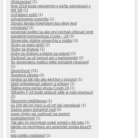
riťolezectvo!
(1)
Rok 2019 bude rekordným v počte odvolávaní v
NR SR
(1)
rozhádaní voliči
(1)
schvaľovanie rozpočtu
(1)
Slováci fandia hokejistom iba vtedy keď
vyhrávajú!
(1)
slovenskí politici sa ako prví nechali očkovať proti
pandémii koronavírusu Covid – 19
(3)
Slovensku vládne oligarchia a mafia!
(3)
Sľuby sa majú plniť!
(2)
Sľuby sa sľubujú
(1)
sľuby sa sľubujú a blázni sa radujú!
(2)
Slušnosť sa už nenosí ani v parlamente!
(2)
So slovenskou mafiou nikto poriadok nespraví!
(1)
Spoločnosť
(31)
Športová záľuba
(3)
správa sa tak isto ako keď bol v opozícii
(1)
Stačí rešpektovať zákony a príkazy
(1)
Štátna kríza počas vírusu Covid-19
(1)
Stíhačky F-16 budú splácať ešte aj naši pravnuci!
(2)
Štvornohí miláčikovia
(1)
sú 100 dní pri moci a už ich idú odvolávať
(1)
Súdne spory bohatých ľudí
(3)
svoje chyby vie zvaľovať na svojich
podriadených!
(1)
Tak ako mi nechýbali ruské vojská v 68 roku
(1)
takisto mi nechýbajú ani americké vojska teraz!!!
(1)
toto politici ovládajú!
(1)