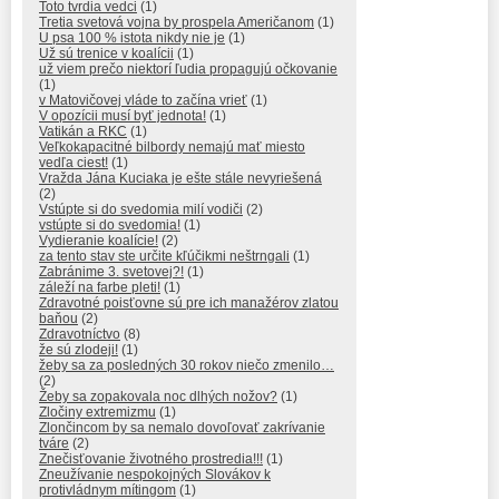
Toto tvrdia vedci
(1)
Tretia svetová vojna by prospela Američanom
(1)
U psa 100 % istota nikdy nie je
(1)
Už sú trenice v koalícii
(1)
už viem prečo niektorí ľudia propagujú očkovanie
(1)
v Matovičovej vláde to začína vrieť
(1)
V opozícii musí byť jednota!
(1)
Vatikán a RKC
(1)
Veľkokapacitné bilbordy nemajú mať miesto
vedľa ciest!
(1)
Vražda Jána Kuciaka je ešte stále nevyriešená
(2)
Vstúpte si do svedomia milí vodiči
(2)
vstúpte si do svedomia!
(1)
Vydieranie koalície!
(2)
za tento stav ste určite kľúčikmi neštrngali
(1)
Zabránime 3. svetovej?!
(1)
záleží na farbe pleti!
(1)
Zdravotné poisťovne sú pre ich manažérov zlatou
baňou
(2)
Zdravotníctvo
(8)
že sú zlodeji!
(1)
žeby sa za posledných 30 rokov niečo zmenilo…
(2)
Žeby sa zopakovala noc dlhých nožov?
(1)
Zločiny extremizmu
(1)
Zlončincom by sa nemalo dovoľovať zakrívanie
tváre
(2)
Znečisťovanie životného prostredia!!!
(1)
Zneužívanie nespokojných Slovákov k
protivládnym mítingom
(1)