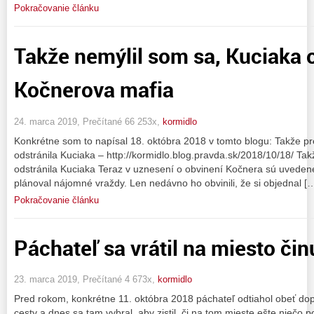
Pokračovanie článku
Takže nemýlil som sa, Kuciaka o
Kočnerova mafia
24. marca 2019, Prečítané 66 253x,
kormidlo
Konkrétne som to napísal 18. októbra 2018 v tomto blogu: Takže pre
odstránila Kuciaka – http://kormidlo.blog.pravda.sk/2018/10/18/ Tak
odstránila Kuciaka Teraz v uznesení o obvinení Kočnera sú uveden
plánoval nájomné vraždy. Len nedávno ho obvinili, že si objednal [
Pokračovanie článku
Páchateľ sa vrátil na miesto čin
23. marca 2019, Prečítané 4 673x,
kormidlo
Pred rokom, konkrétne 11. októbra 2018 páchateľ odtiahol obeť do
cesty a dnes sa tam vybral, aby zistil, či na tom mieste ešte niečo p