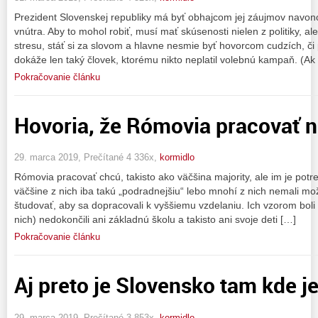
Prezident Slovenskej republiky má byť obhajcom jej záujmov navo
vnútra. Aby to mohol robiť, musí mať skúsenosti nielen z politiky, 
stresu, stáť si za slovom a hlavne nesmie byť hovorcom cudzích, či 
dokáže len taký človek, ktorému nikto neplatil volebnú kampaň. (Ak n
Pokračovanie článku
Hovoria, že Rómovia pracovať 
29. marca 2019, Prečítané 4 336x,
kormidlo
Rómovia pracovať chcú, takisto ako väčšina majority, ale im je pot
väčšine z nich iba takú „podradnejšiu“ lebo mnohí z nich nemali mo
študovať, aby sa dopracovali k vyššiemu vzdelaniu. Ich vzorom boli i
nich) nedokončili ani základnú školu a takisto ani svoje deti […]
Pokračovanie článku
Aj preto je Slovensko tam kde je
29. marca 2019, Prečítané 3 853x,
kormidlo