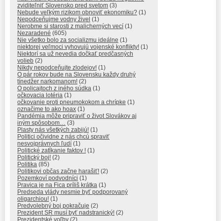
zviditeľniť Slovensko pred svetom
(3)
Nebude veľkým rizikom obnoviť ekonomiku?
(1)
Nepodceňujme vodny živel
(1)
Nerobme si starosti z malicherných vecí
(1)
Nezaradené
(605)
Nie všetko bolo za socializmu ideálne
(1)
niektorej veľmoci vyhovujú vojenské konflikty!
(1)
Niektorí sa už nevedia dočkať predčasných
volieb
(2)
Nikdy nepodceňujte zlodejov!
(1)
O pár rokov bude na Slovensku každy druhý
tínedžer narkomanom!
(2)
O policajtoch z iného súdka
(1)
očkovacia lotéria
(1)
očkovanie proti pneumokokom a chrípke
(1)
označime to ako hoax
(1)
Pandémia môže pripraviť o život Slovákov aj
iným spôsobom…
(3)
Plasty nás všetkých zabijú!
(1)
Politici očividne z nás chcú spraviť
nesvojprávnych ľudí
(1)
Politické zatĺkanie faktov !
(1)
Politický boj!
(2)
Politika
(85)
Politikovi občas začne harašiť!
(2)
Pozemkoví podvodníci
(1)
Pravica je na Fica príliš krátka
(1)
Predseda vlády nesmie byť podporovaný
oligarchiou!
(1)
Predvolebný boj pokračuje
(2)
Prezident SR musí byť nadstranický!
(2)
Prezidentské voľby
(2)