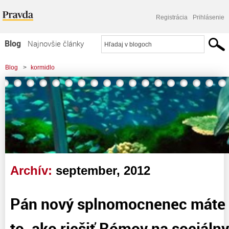
Registrácia
Prihlásenie
Blog
Najnovšie články
Najčítanejšie články
Blog
>
kormidlo
Najkomentovanejšie články
Zoznam blogov
Komerčné blogy
Archív:
september, 2012
Pán nový splnomocnenec máte 
to, ako riešiť Rómov na sociál