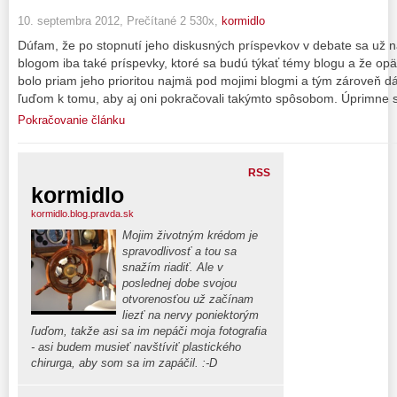
10. septembra 2012, Prečítané 2 530x,
kormidlo
Dúfam, že po stopnutí jeho diskusných príspevkov v debate sa už n
blogom iba také príspevky, ktoré sa budú týkať témy blogu a že opä
bolo priam jeho prioritou najmä pod mojimi blogmi a tým zároveň
ľuďom k tomu, aby aj oni pokračovali takýmto spôsobom. Úprimne 
Pokračovanie článku
RSS
kormidlo
kormidlo.blog.pravda.sk
Mojim životným krédom je
spravodlivosť a tou sa
snažím riadiť. Ale v
poslednej dobe svojou
otvorenosťou už začínam
liezť na nervy poniektorým
ľuďom, takže asi sa im nepáči moja fotografia
- asi budem musieť navštíviť plastického
chirurga, aby som sa im zapáčil. :-D