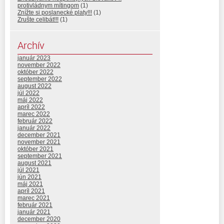
protivládnym mítingom
(1)
Znížte si poslanecké platy!!!
(1)
Zrušte celibát!!!
(1)
Archív
január 2023
november 2022
október 2022
september 2022
august 2022
júl 2022
máj 2022
apríl 2022
marec 2022
február 2022
január 2022
december 2021
november 2021
október 2021
september 2021
august 2021
júl 2021
jún 2021
máj 2021
apríl 2021
marec 2021
február 2021
január 2021
december 2020