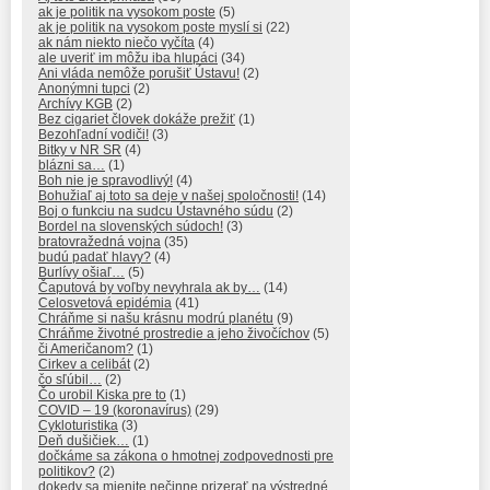
ak je politik na vysokom poste
(5)
ak je politik na vysokom poste myslí si
(22)
ak nám niekto niečo vyčíta
(4)
ale uveriť im môžu iba hlupáci
(34)
Ani vláda nemôže porušiť Ústavu!
(2)
Anonýmni tupci
(2)
Archívy KGB
(2)
Bez cigariet človek dokáže prežiť
(1)
Bezohľadní vodiči!
(3)
Bitky v NR SR
(4)
blázni sa…
(1)
Boh nie je spravodlivý!
(4)
Bohužiaľ aj toto sa deje v našej spoločnosti!
(14)
Boj o funkciu na sudcu Ústavného súdu
(2)
Bordel na slovenských súdoch!
(3)
bratovražedná vojna
(35)
budú padať hlavy?
(4)
Burlívy ošiaľ…
(5)
Čaputová by voľby nevyhrala ak by…
(14)
Celosvetová epidémia
(41)
Chráňme si našu krásnu modrú planétu
(9)
Chráňme životné prostredie a jeho živočíchov
(5)
či Američanom?
(1)
Cirkev a celibát
(2)
čo sľúbil…
(2)
Čo urobil Kiska pre to
(1)
COVID – 19 (koronavírus)
(29)
Cykloturistika
(3)
Deň dušičiek…
(1)
dočkáme sa zákona o hmotnej zodpovednosti pre
politikov?
(2)
dokedy sa mienite nečinne prizerať na výstredné