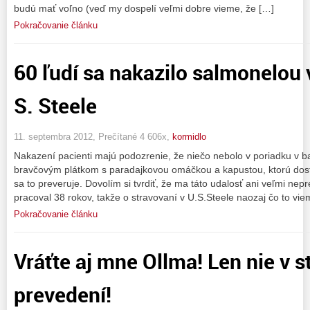
budú mať voľno (veď my dospelí veľmi dobre vieme, že […]
Pokračovanie článku
60 ľudí sa nakazilo salmonelou
S. Steele
11. septembra 2012, Prečítané 4 606x,
kormidlo
Nakazení pacienti majú podozrenie, že niečo nebolo v poriadku v ba
bravčovým plátkom s paradajkovou omáčkou a kapustou, ktorú dosta
sa to preveruje. Dovolím si tvrdiť, že ma táto udalosť ani veľmi nepre
pracoval 38 rokov, takže o stravovaní v U.S.Steele naozaj čo to vie
Pokračovanie článku
Vráťte aj mne Ollma! Len nie v 
prevedení!