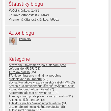
Štatistiky blogu
Počet článkov: 1,473
Celková čítanosť: 8331344x
Priemerná čítanosť článkov: 5656x
Autor blogu
kormidlo
Kategórie
"Vražedné útoky" medzi polit. stánami pred
voľbami do NR SR
(58)
12 rokov stačilo
(15)
17. Novembra sme mali aj my podobne
protestovať ako Francúzi
(22)
aby sa Kuciakova vražda čím skôr vyšetrila?!
(13)
Aby sa Kuciakova vražda čím skôr vyšetrila?! Ako
k tomu dopomohol pán Kiska?
(7)
Africký prasačí mor na Východe…
(2)
Aj na vysokom poste platia zákony rovnako
(31)
Aj takto sa štát okráda!
(18)
Aj takto si politici "vážia" svojich voličov
(61)
aj toto nám priniesla Nežná revolúcia
(15)
Aj toto život prináša
(55)