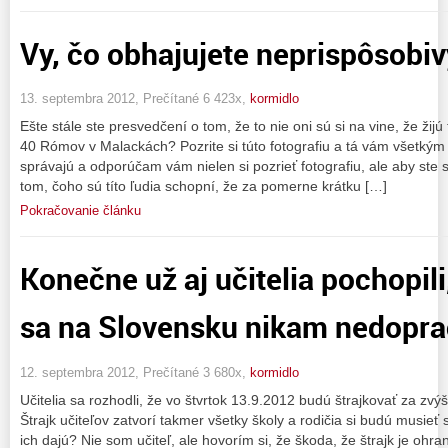
Vy, čo obhajujete neprispôsob
13. septembra 2012, Prečítané 6 423x,
kormidlo
Ešte stále ste presvedčení o tom, že to nie oni sú si na vine, že ži
40 Rómov v Malackách? Pozrite si túto fotografiu a tá vám všetkým ot
správajú a odporúčam vám nielen si pozrieť fotografiu, ale aby ste sa
tom, čoho sú títo ľudia schopní, že za pomerne krátku […]
Pokračovanie článku
Konečne už aj učitelia pochopili
sa na Slovensku nikam nedopra
12. septembra 2012, Prečítané 3 680x,
kormidlo
Učitelia sa rozhodli, že vo štvrtok 13.9.2012 budú štrajkovať za zv
Štrajk učiteľov zatvorí takmer všetky školy a rodičia si budú musieť
ich dajú? Nie som učiteľ, ale hovorím si, že škoda, že štrajk je ohr