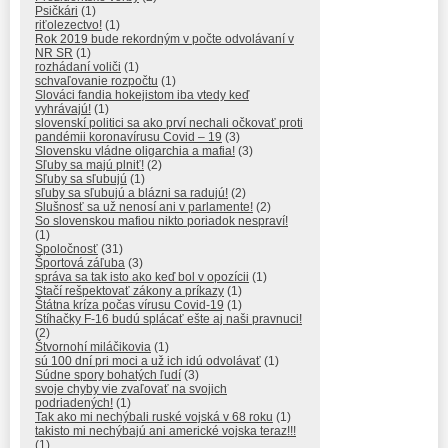
Psičkári
(1)
riťolezectvo!
(1)
Rok 2019 bude rekordným v počte odvolávaní v
NR SR
(1)
rozhádaní voliči
(1)
schvaľovanie rozpočtu
(1)
Slováci fandia hokejistom iba vtedy keď
vyhrávajú!
(1)
slovenskí politici sa ako prví nechali očkovať proti
pandémii koronavírusu Covid – 19
(3)
Slovensku vládne oligarchia a mafia!
(3)
Sľuby sa majú plniť!
(2)
Sľuby sa sľubujú
(1)
sľuby sa sľubujú a blázni sa radujú!
(2)
Slušnosť sa už nenosí ani v parlamente!
(2)
So slovenskou mafiou nikto poriadok nespraví!
(1)
Spoločnosť
(31)
Športová záľuba
(3)
správa sa tak isto ako keď bol v opozícii
(1)
Stačí rešpektovať zákony a príkazy
(1)
Štátna kríza počas vírusu Covid-19
(1)
Stíhačky F-16 budú splácať ešte aj naši pravnuci!
(2)
Štvornohí miláčikovia
(1)
sú 100 dní pri moci a už ich idú odvolávať
(1)
Súdne spory bohatých ľudí
(3)
svoje chyby vie zvaľovať na svojich
podriadených!
(1)
Tak ako mi nechýbali ruské vojská v 68 roku
(1)
takisto mi nechýbajú ani americké vojska teraz!!!
(1)