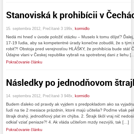
Stanoviská k prohibícii v Čechá
15. septembra 2012, Prečítané 3 199x,
kormidlo
Nedá mi hneď v úvode položiť otázku – Muselo k tomu dôjsť? Ďalej,
17-19 ľudia, aby sa kompetentné úrady konečne zobudili, že s tým 
robiť?! Obstoja pred verejnosťou HLÁŠKY, že prohibícia bude stáť 
Údajne vlani v Českej republike vybrali na spotrebnej dani z liehu [
Pokračovanie článku
Následky po jednodňovom štraj
14. septembra 2012, Prečítané 3 948x,
kormidlo
Budem ďaleko od pravdy ak vyjdem s predpokladom ako sa vyjadru
ľudí na tie 2 mesiace prázdnin, ktoré majú učitelia? Poďme však pek
štrajk drahý, jednodňový plat im chýba. 2. Štrajk škôl vraj nič nedosia
odkiaľ vziať peniaze?! 4. Ak vláda učiteľom mzdy nezvýši, tak […]
Pokračovanie článku