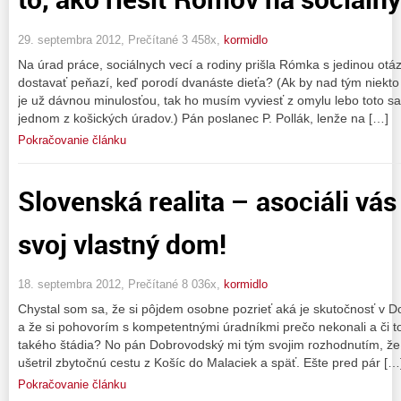
29. septembra 2012, Prečítané 3 458x,
kormidlo
Na úrad práce, sociálnych vecí a rodiny prišla Rómka s jedinou otá
dostavať peňazí, keď porodí dvanáste dieťa? (Ak by nad tým niekto 
je už dávnou minulosťou, tak ho musím vyviesť z omylu lebo toto s
jednom z košických úradov.) Pán poslanec P. Pollák, lenže na […]
Pokračovanie článku
Slovenská realita – asociáli vás
svoj vlastný dom!
18. septembra 2012, Prečítané 8 036x,
kormidlo
Chystal som sa, že si pôjdem osobne pozrieť aká je skutočnosť v
a že si pohovorím s kompetentnými úradníkmi prečo nekonali a či t
takého štádia? No pán Dobrovodský mi tým svojim rozhodnutím, že
ušetril zbytočnú cestu z Košíc do Malaciek a späť. Ešte pred pár […
Pokračovanie článku