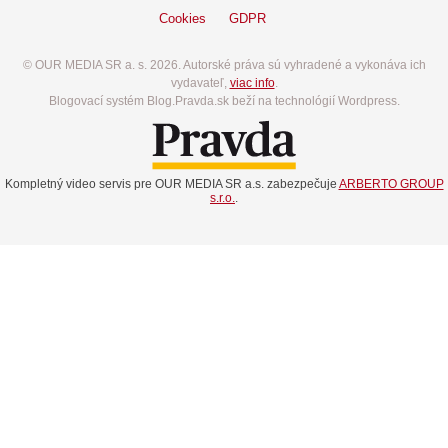
Cookies
GDPR
© OUR MEDIA SR a. s. 2026. Autorské práva sú vyhradené a vykonáva ich
vydavateľ,
viac info
.
Blogovací systém Blog.Pravda.sk beží na technológií Wordpress.
Kompletný video servis pre OUR MEDIA SR a.s. zabezpečuje
ARBERTO GROUP
s.r.o.
.