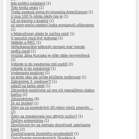
toto politici ovládajú!
(1)
Toto tvrdia vedci
(1)
Tretia svetová vojna by prospela Američanom
(1)
U psa 100 % istota nikdy nie je
(1)
Už sú trenice v koalícii
(1)
už viem prečo niektorí ľudia propagujú očkovanie
(1)
v Matovičovej vláde to začína vrieť
(1)
V opozícii musí byť jednota!
(1)
Vatikán a RKC
(1)
Veľkokapacitné bilbordy nemajú mať miesto
vedľa ciest!
(1)
Vražda Jána Kuciaka je ešte stále nevyriešená
(2)
Vstúpte si do svedomia milí vodiči
(2)
vstúpte si do svedomia!
(1)
Vydieranie koalície!
(2)
za tento stav ste určite kľúčikmi neštrngali
(1)
Zabránime 3. svetovej?!
(1)
záleží na farbe pleti!
(1)
Zdravotné poisťovne sú pre ich manažérov zlatou
baňou
(2)
Zdravotníctvo
(8)
že sú zlodeji!
(1)
žeby sa za posledných 30 rokov niečo zmenilo…
(2)
Žeby sa zopakovala noc dlhých nožov?
(1)
Zločiny extremizmu
(1)
Zlončincom by sa nemalo dovoľovať zakrívanie
tváre
(2)
Znečisťovanie životného prostredia!!!
(1)
Zneužívanie nespokojných Slovákov k