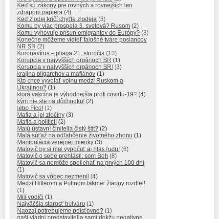
Keď sú zákony pre rovných a rovnejších len
zdrapom papiera
(4)
Keď zlodej kričí chyťte zlodeja
(3)
Komu by viac prospela 3. svetová? Rusom
(2)
Komu vyhovuje prísun emigrantov do Európy?
(3)
Konečne môžeme vidieť falošné tváre poslancov
NR SR
(2)
Koronavírus – pliaga 21. storočia
(13)
Korupcia v najvyšších orgánoch SR
(1)
Korupcia v najvyšších orgánoch SR!
(3)
krajina oligarchov a mafiánov
(1)
Kto chce vyvolať vojnu medzi Ruskom a
Ukrajinou?
(1)
ktorá vakcína je výhodnejšia proti covidu-19?
(4)
kým nie ste na dôchodku!
(2)
lebo Fico!
(1)
Mafia a jej zločiny
(3)
Mafia a politici!
(2)
Majú ústavní činitelia čistý štít?
(2)
Malá súťaž na odľahčenie životného zhonu
(1)
Manipulácia verejnej mienky
(3)
Matovič by si mal vypočuť aj hlas ľudu!
(6)
Matovič o sebe prehlásil: som Boh
(8)
Matovič sa nemôže spoliehať na prvých 100 dni
(1)
Matovič sa vôbec nezmenil
(4)
Medzi Hitlerom a Putinom takmer žiadny rozdiel!
(1)
Milí vodiči
(1)
Najväčšia starosť bulváru
(1)
Naozaj potrebujeme poisťovne?
(1)
naši vládni predstavitelia sami dokžu negatívne