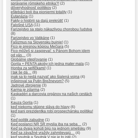
správanie rómskeho etnika?!
(2)
dôveryhodnosť politikov
(2)
eštebáci boli iba pioniermi totality
(1)
Eutanázia
(1)
Fakty o histórii sa dajú prekrútiť
(1)
Falošné USA
(11)
Farizejstvo sa stalo nákazlivou chorobou ľudstva
(8)
Farizejstvo vo Vatikáne
(1)
Fašizmus na Slovensku bujnie!
(1)
Fico je presnou kópiou Mečiara
(5)
Fico môžeš si zaspievať: s Pánom Bohom idem
od vás…
(3)
Globálne otepľovanie
(1)
Gorila + PENTA akoby ich jedna mater mala
(1)
Honba za selfíčkami!
(1)
I tak še dá…
(8)
inak sa to nedá nazvať ako šialená vojna
(4)
inšpiroval sa Putin Brežnevom?
(5)
Jadrové zbrojenie
(3)
Karma je zdarma
(2)
Kaskadéri a darcovia orgánov na našich cestách
(1)
Kauza Gorila
(1)
keď niekomu stúpne sláva do hlavy
(6)
keď pani prezidentka robí prospechársku politiku!
(1)
Keď politik zabudne
(1)
Keď poslanci NR SR myslia iba na seba…
(2)
Keď sa dvaja kohúti bijú na jednom smetisku
(9)
Keď sa závažné vraždy zahmlievajú…
(4)
keď sputnik a Sputnik V nie je to isté
(2)