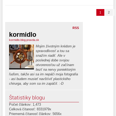
1
2
RSS
kormidlo
kormidlo.blog.pravda.sk
Mojim životným krédom je
spravodlivosť a tou sa
snažím riadiť. Ale v
poslednej dobe svojou
otvorenosťou už začínam
liezť na nervy poniektorým
ľuďom, takže asi sa im nepáči moja fotografia
- asi budem musieť navštíviť plastického
chirurga, aby som sa im zapáčil. :-D
Štatistiky blogu
Počet článkov: 1,473
Celková čítanosť: 8331979x
Priemerná čítanosť článkov: 5656x