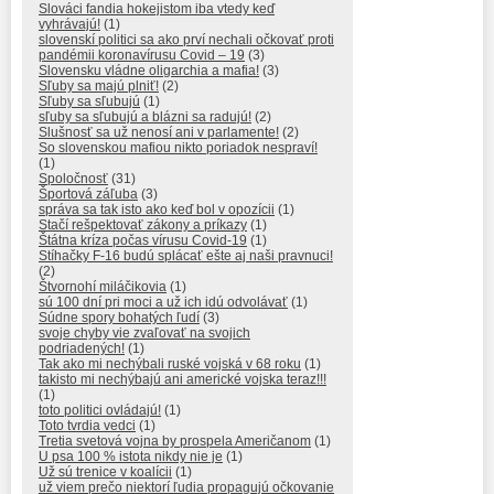
Slováci fandia hokejistom iba vtedy keď
vyhrávajú!
(1)
slovenskí politici sa ako prví nechali očkovať proti
pandémii koronavírusu Covid – 19
(3)
Slovensku vládne oligarchia a mafia!
(3)
Sľuby sa majú plniť!
(2)
Sľuby sa sľubujú
(1)
sľuby sa sľubujú a blázni sa radujú!
(2)
Slušnosť sa už nenosí ani v parlamente!
(2)
So slovenskou mafiou nikto poriadok nespraví!
(1)
Spoločnosť
(31)
Športová záľuba
(3)
správa sa tak isto ako keď bol v opozícii
(1)
Stačí rešpektovať zákony a príkazy
(1)
Štátna kríza počas vírusu Covid-19
(1)
Stíhačky F-16 budú splácať ešte aj naši pravnuci!
(2)
Štvornohí miláčikovia
(1)
sú 100 dní pri moci a už ich idú odvolávať
(1)
Súdne spory bohatých ľudí
(3)
svoje chyby vie zvaľovať na svojich
podriadených!
(1)
Tak ako mi nechýbali ruské vojská v 68 roku
(1)
takisto mi nechýbajú ani americké vojska teraz!!!
(1)
toto politici ovládajú!
(1)
Toto tvrdia vedci
(1)
Tretia svetová vojna by prospela Američanom
(1)
U psa 100 % istota nikdy nie je
(1)
Už sú trenice v koalícii
(1)
už viem prečo niektorí ľudia propagujú očkovanie