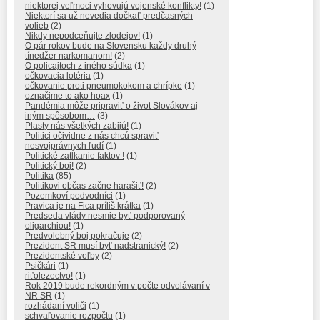
niektorej veľmoci vyhovujú vojenské konflikty!
(1)
Niektorí sa už nevedia dočkať predčasných
volieb
(2)
Nikdy nepodceňujte zlodejov!
(1)
O pár rokov bude na Slovensku každy druhý
tínedžer narkomanom!
(2)
O policajtoch z iného súdka
(1)
očkovacia lotéria
(1)
očkovanie proti pneumokokom a chrípke
(1)
označime to ako hoax
(1)
Pandémia môže pripraviť o život Slovákov aj
iným spôsobom…
(3)
Plasty nás všetkých zabijú!
(1)
Politici očividne z nás chcú spraviť
nesvojprávnych ľudí
(1)
Politické zatĺkanie faktov !
(1)
Politický boj!
(2)
Politika
(85)
Politikovi občas začne harašiť!
(2)
Pozemkoví podvodníci
(1)
Pravica je na Fica príliš krátka
(1)
Predseda vlády nesmie byť podporovaný
oligarchiou!
(1)
Predvolebný boj pokračuje
(2)
Prezident SR musí byť nadstranický!
(2)
Prezidentské voľby
(2)
Psičkári
(1)
riťolezectvo!
(1)
Rok 2019 bude rekordným v počte odvolávaní v
NR SR
(1)
rozhádaní voliči
(1)
schvaľovanie rozpočtu
(1)