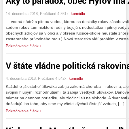
Aký to paradox, obec Hýľov má
14. decembra 2018, Prečítané 4 861x,
kormidlo
… vodnú nádrž s pitnou vodou, ktorou sa desiatky rokov zásobovali
sedem rokov tam niektoré rodiny bojujú s nedostatkom pitnej vody. 
obecných zdrojov sa v obci a v okrese Košice-okolie neustále zhorš
zastaraného prívodného radu.) Nová starostka vidí problém v zast
Pokračovanie článku
V štáte vládne politická rakovin
4. decembra 2018, Prečítané 4 542x,
kormidlo
Každého „šiesteho“ Slováka zabíja zákerná choroba – rakovina, ale ra
svojimi hlúpymi rozhodnutiami, tá zabíja všetkých Slovákov. Daňové
takmer na dennom poriadku, ale zločinci sú na slobode. A dvanásti a
dožadujú iba toho, aby sme my všetci dýchali čistejší vzduch, […]
Pokračovanie článku