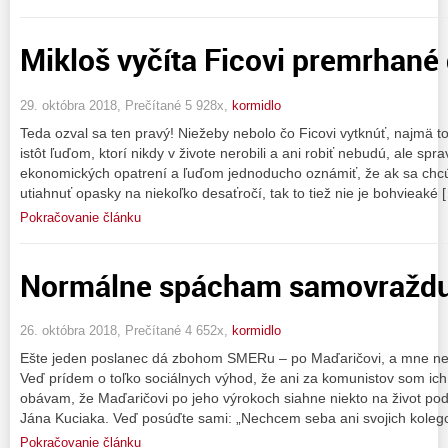
Mikloš vyčíta Ficovi premrhané
29. októbra 2018, Prečítané 5 928x,
kormidlo
Teda ozval sa ten pravý! Niežeby nebolo čo Ficovi vytknúť, najmä t
istôt ľuďom, ktorí nikdy v živote nerobili a ani robiť nebudú, ale spr
ekonomických opatrení a ľuďom jednoducho oznámiť, že ak sa chcú 
utiahnuť opasky na niekoľko desaťročí, tak to tiež nie je bohvieaké 
Pokračovanie článku
Normálne spácham samovražd
26. októbra 2018, Prečítané 4 652x,
kormidlo
Ešte jeden poslanec dá zbohom SMERu – po Maďaričovi, a mne nezo
Veď prídem o toľko sociálnych výhod, že ani za komunistov som ich
obávam, že Maďaričovi po jeho výrokoch siahne niekto na život po
Jána Kuciaka. Veď posúďte sami: „Nechcem seba ani svojich kolegov
Pokračovanie článku