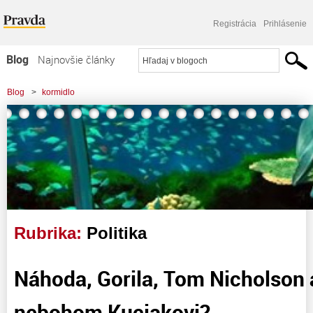
Registrácia
Prihlásenie
Blog
Najnovšie články
Najčítanejšie články
Blog
>
kormidlo
Najkomentovanejšie články
Zoznam blogov
Komerčné blogy
Rubrika:
Politika
Náhoda, Gorila, Tom Nicholson 
nebohom Kuciakovi?