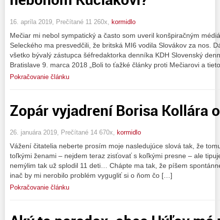
16. apríla 2019, Prečítané 11 260x,
kormidlo
Mečiar mi nebol sympatický a často som uveril konšpiračným médiám
Seleckého ma presvedčili, že britská MI6 vodila Slovákov za nos. 
všetko bývalý zástupca šéfredaktorka denníka KDH Slovenský denn
Bratislave 9. marca 2018 „Boli to ťažké články proti Mečiarovi a tiet
Pokračovanie článku
Zopár vyjadrení Borisa Kollára o
26. januára 2019, Prečítané 14 670x,
kormidlo
Vážení čitatelia neberte prosím moje nasledujúce slová tak, že tom
toľkými ženami – nejdem teraz zisťovať s koľkými presne – ale tipuj
nemýlim tak už splodil 11 deti… Chápte ma tak, že píšem spontánne
inač by mi nerobilo problém vygugliť si o ňom čo […]
Pokračovanie článku