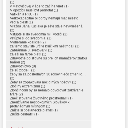
(1)
v Matovičovej vláde to začína vrieť
(1)
V opozícii musí byť jednota!
(1)
Vatikán a RKC
(1)
Veľkokapacitné bilbordy nemajú mať miesto
vedľa ciest!
(1)
Vražda Jána Kuciaka je ešte stále nevyriešená
(2)
Vstúpte si do svedomia milí vodiči
(2)
vstúpte si do svedomia!
(1)
Vydieranie koalície!
(2)
za tento stav ste určite kľúčikmi neštrngali
(1)
Zabránime 3. svetovej?!
(1)
záleží na farbe pleti!
(1)
Zdravotné poisťovne sú pre ich manažérov zlatou
baňou
(2)
Zdravotníctvo
(8)
že sú zlodeji!
(1)
žeby sa za posledných 30 rokov niečo zmenilo…
(2)
Žeby sa zopakovala noc dlhých nožov?
(1)
Zločiny extremizmu
(1)
Zlončincom by sa nemalo dovoľovať zakrívanie
tváre
(2)
Znečisťovanie životného prostredia!!!
(1)
Zneužívanie nespokojných Slovákov k
protivládnym mítingom
(1)
Znížte si poslanecké platy!!!
(1)
Zrušte celibát!!!
(1)