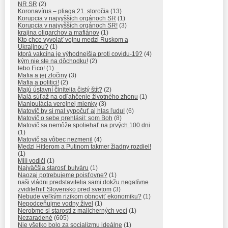
NR SR
(2)
Koronavírus – pliaga 21. storočia
(13)
Korupcia v najvyšších orgánoch SR
(1)
Korupcia v najvyšších orgánoch SR!
(3)
krajina oligarchov a mafiánov
(1)
Kto chce vyvolať vojnu medzi Ruskom a
Ukrajinou?
(1)
ktorá vakcína je výhodnejšia proti covidu-19?
(4)
kým nie ste na dôchodku!
(2)
lebo Fico!
(1)
Mafia a jej zločiny
(3)
Mafia a politici!
(2)
Majú ústavní činitelia čistý štít?
(2)
Malá súťaž na odľahčenie životného zhonu
(1)
Manipulácia verejnej mienky
(3)
Matovič by si mal vypočuť aj hlas ľudu!
(6)
Matovič o sebe prehlásil: som Boh
(8)
Matovič sa nemôže spoliehať na prvých 100 dni
(1)
Matovič sa vôbec nezmenil
(4)
Medzi Hitlerom a Putinom takmer žiadny rozdiel!
(1)
Milí vodiči
(1)
Najväčšia starosť bulváru
(1)
Naozaj potrebujeme poisťovne?
(1)
naši vládni predstavitelia sami dokžu negatívne
zviditeľniť Slovensko pred svetom
(3)
Nebude veľkým rizikom obnoviť ekonomiku?
(1)
Nepodceňujme vodny živel
(1)
Nerobme si starosti z malicherných vecí
(1)
Nezaradené
(605)
Nie všetko bolo za socializmu ideálne
(1)