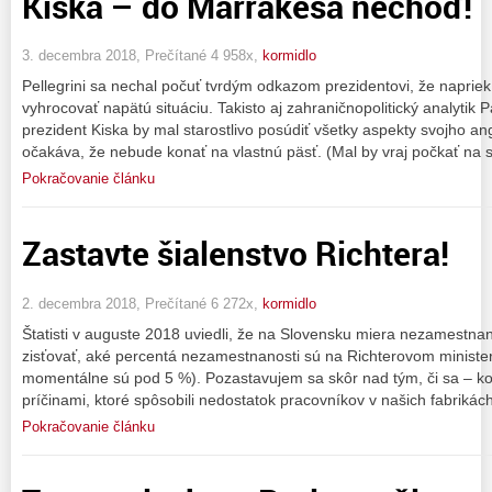
Kiska – do Marrákeša nechoď!
3. decembra 2018, Prečítané 4 958x,
kormidlo
Pellegrini sa nechal počuť tvrdým odkazom prezidentovi, že naprie
vyhrocovať napätú situáciu. Takisto aj zahraničnopolitický analytik 
prezident Kiska by mal starostlivo posúdiť všetky aspekty svojho an
očakáva, že nebude konať na vlastnú päsť. (Mal by vraj počkať na 
Pokračovanie článku
Zastavte šialenstvo Richtera!
2. decembra 2018, Prečítané 6 272x,
kormidlo
Štatisti v auguste 2018 uviedli, že na Slovensku miera nezamestnan
zisťovať, aké percentá nezamestnanosti sú na Richterovom ministe
momentálne sú pod 5 %). Pozastavujem sa skôr nad tým, či sa – ko
príčinami, ktoré spôsobili nedostatok pracovníkov v našich fabrikác
Pokračovanie článku