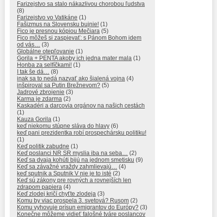
Farizejstvo sa stalo nákazlivou chorobou ľudstva
(8)
Farizejstvo vo Vatikáne
(1)
Fašizmus na Slovensku bujnie!
(1)
Fico je presnou kópiou Mečiara
(5)
Fico môžeš si zaspievať: s Pánom Bohom idem
od vás…
(3)
Globálne otepľovanie
(1)
Gorila + PENTA akoby ich jedna mater mala
(1)
Honba za selfíčkami!
(1)
I tak še dá…
(8)
inak sa to nedá nazvať ako šialená vojna
(4)
inšpiroval sa Putin Brežnevom?
(5)
Jadrové zbrojenie
(3)
Karma je zdarma
(2)
Kaskadéri a darcovia orgánov na našich cestách
(1)
Kauza Gorila
(1)
keď niekomu stúpne sláva do hlavy
(6)
keď pani prezidentka robí prospechársku politiku!
(1)
Keď politik zabudne
(1)
Keď poslanci NR SR myslia iba na seba…
(2)
Keď sa dvaja kohúti bijú na jednom smetisku
(9)
Keď sa závažné vraždy zahmlievajú…
(4)
keď sputnik a Sputnik V nie je to isté
(2)
Keď sú zákony pre rovných a rovnejších len
zdrapom papiera
(4)
Keď zlodej kričí chyťte zlodeja
(3)
Komu by viac prospela 3. svetová? Rusom
(2)
Komu vyhovuje prísun emigrantov do Európy?
(3)
Konečne môžeme vidieť falošné tváre poslancov