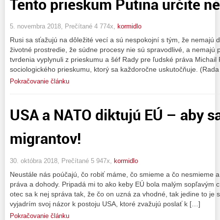
Tento prieskum Putina určite n
5. novembra 2018, Prečítané 4 774x,
kormidlo
Rusi sa sťažujú na dôležité vecí a sú nespokojní s tým, že nemajú
životné prostredie, že súdne procesy nie sú spravodlivé, a nemajú p
tvrdenia vyplynuli z prieskumu a šéf Rady pre ľudské práva Michail 
sociologického prieskumu, ktorý sa každoročne uskutočňuje. (Rada
Pokračovanie článku
USA a NATO diktujú EÚ – aby sa
migrantov!
30. októbra 2018, Prečítané 5 947x,
kormidlo
Neustále nás poúčajú, čo robiť máme, čo smieme a čo nesmieme 
práva a dohody. Pripadá mi to ako keby EÚ bola malým sopľavým c
otec sa k nej správa tak, že čo on uzná za vhodné, tak jedine to j
vyjadrím svoj názor k postoju USA, ktoré zvažujú poslať k […]
Pokračovanie článku