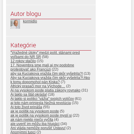
Autor blogu
kormidlo
Kategórie
"Vražedné útoky" medzi polit. stánami pred
voľbami do NR SR
(58)
12 rokov stačilo
(15)
17. Novembra sme mali aj my podobne
protestovať ako Francúzi
(22)
aby sa Kuciakova vražda čím skôr vyšetrila?!
(13)
Aby sa Kuciakova vražda čím skôr vyšetrila?! Ako
k tomu dopomohol pán Kiska?
(7)
Africký prasačí mor na Východe…
(2)
Aj na vysokom poste platia zákony rovnako
(31)
Aj takto sa štát okráda!
(18)
Aj takto si politici "vážia" svojich voličov
(61)
aj toto nám priniesla Nežná revolúcia
(15)
Aj toto život prináša
(55)
ak je politik na vysokom poste
(5)
ak je politik na vysokom poste myslí si
(22)
ak nám niekto niečo vyčíta
(4)
ale uveriť im môžu iba hlupáci
(34)
Ani vláda nemôže porušiť Ústavu!
(2)
Anonýmni tupci
(2)