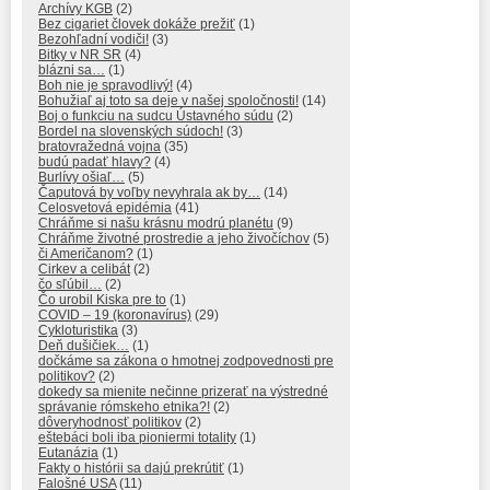
Archívy KGB
(2)
Bez cigariet človek dokáže prežiť
(1)
Bezohľadní vodiči!
(3)
Bitky v NR SR
(4)
blázni sa…
(1)
Boh nie je spravodlivý!
(4)
Bohužiaľ aj toto sa deje v našej spoločnosti!
(14)
Boj o funkciu na sudcu Ústavného súdu
(2)
Bordel na slovenských súdoch!
(3)
bratovražedná vojna
(35)
budú padať hlavy?
(4)
Burlívy ošiaľ…
(5)
Čaputová by voľby nevyhrala ak by…
(14)
Celosvetová epidémia
(41)
Chráňme si našu krásnu modrú planétu
(9)
Chráňme životné prostredie a jeho živočíchov
(5)
či Američanom?
(1)
Cirkev a celibát
(2)
čo sľúbil…
(2)
Čo urobil Kiska pre to
(1)
COVID – 19 (koronavírus)
(29)
Cykloturistika
(3)
Deň dušičiek…
(1)
dočkáme sa zákona o hmotnej zodpovednosti pre
politikov?
(2)
dokedy sa mienite nečinne prizerať na výstredné
správanie rómskeho etnika?!
(2)
dôveryhodnosť politikov
(2)
eštebáci boli iba pioniermi totality
(1)
Eutanázia
(1)
Fakty o histórii sa dajú prekrútiť
(1)
Falošné USA
(11)