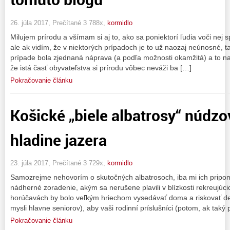
26. júla 2017, Prečítané 3 788x,
kormidlo
Milujem prírodu a všímam si aj to, ako sa poniektorí ľudia voči nej 
ale ak vidím, že v niektorých prípadoch je to už naozaj neúnosné, t
prípade bola zjednaná náprava (a podľa možnosti okamžitá) a to n
že istá časť obyvateľstva si prírodu vôbec neváži ba […]
Pokračovanie článku
Košické „biele albatrosy“ núdzov
hladine jazera
23. júla 2017, Prečítané 3 729x,
kormidlo
Samozrejme nehovorím o skutočných albatrosoch, iba mi ich pripome
nádherné zoradenie, akým sa nerušene plavili v blízkosti rekreujúcic
horúčavách by bolo veľkým hriechom vysedávať doma a riskovať de
mysli hlavne seniorov), aby vaši rodinní príslušníci (potom, ak taký 
Pokračovanie článku