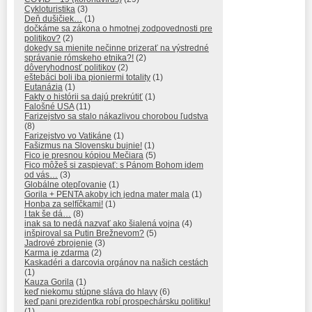
Cykloturistika
(3)
Deň dušičiek…
(1)
dočkáme sa zákona o hmotnej zodpovednosti pre
politikov?
(2)
dokedy sa mienite nečinne prizerať na výstredné
správanie rómskeho etnika?!
(2)
dôveryhodnosť politikov
(2)
eštebáci boli iba pioniermi totality
(1)
Eutanázia
(1)
Fakty o histórii sa dajú prekrútiť
(1)
Falošné USA
(11)
Farizejstvo sa stalo nákazlivou chorobou ľudstva
(8)
Farizejstvo vo Vatikáne
(1)
Fašizmus na Slovensku bujnie!
(1)
Fico je presnou kópiou Mečiara
(5)
Fico môžeš si zaspievať: s Pánom Bohom idem
od vás…
(3)
Globálne otepľovanie
(1)
Gorila + PENTA akoby ich jedna mater mala
(1)
Honba za selfíčkami!
(1)
I tak še dá…
(8)
inak sa to nedá nazvať ako šialená vojna
(4)
inšpiroval sa Putin Brežnevom?
(5)
Jadrové zbrojenie
(3)
Karma je zdarma
(2)
Kaskadéri a darcovia orgánov na našich cestách
(1)
Kauza Gorila
(1)
keď niekomu stúpne sláva do hlavy
(6)
keď pani prezidentka robí prospechársku politiku!
(1)