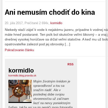
Ani nemusím chodiť do kina
20. júla 2017, Prečítané 2 694x,
kormidlo
Niekedy stačí zájsť k vode k nejakému jazeru, prípadne k vodnej ná
máte hneď postarané. Ten psík bol skutočne veľmi šikovný – a vraj j
dnešnej vysokej horúčave sa držal veľmi statočne. A keď mu už bolo 
opatrovateľke zaliezol pod jej obrovsky […]
Pokračovanie článku
RSS
kormidlo
kormidlo.blog.pravda.sk
Mojim životným krédom je
spravodlivosť a tou sa
snažím riadiť. Ale v
poslednej dobe svojou
otvorenosťou už začínam
liezť na nervy poniektorým
ľuďom, takže asi sa im nepáči moja fotografia