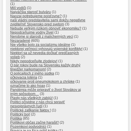
(1)
Milí vodiči
(1)
Najväčšia starosť bulváru
(1)
Naozaj potrebujeme poisťovne?
(1)
naši vládni predstavitelia sami dokžu negatívne
zviditeľniť Slovensko pred svetom
(3)
Nebude veľkým rizikom obnoviť ekonomiku?
(1)
Nepodceňujme vodny živel
(1)
Nerobme si starosti z malicherných vecí
(1)
Nezaradené
(605)
Nie všetko bolo za socializmu ideálne
(1)
niektorej veľmoci vyhovujú vojenské konflikty!
(1)
Niektorí sa už nevedia dočkať predčasných
volieb
(2)
Nikdy nepodceňujte zlodejov!
(1)
O pár rokov bude na Slovensku každy druhý
tínedžer narkomanom!
(2)
O policajtoch z iného súdka
(1)
očkovacia lotéria
(1)
očkovanie proti pneumokokom a chrípke
(1)
označime to ako hoax
(1)
Pandémia môže pripraviť o život Slovákov aj
iným spôsobom…
(3)
Plasty nás všetkých zabijú!
(1)
Politici očividne z nás chcú spraviť
nesvojprávnych ľudí
(1)
Politické zatĺkanie faktov !
(1)
Politický boj!
(2)
Politika
(85)
Politikovi občas začne harašiť!
(2)
Pozemkoví podvodníci
(1)
Pravica je na Fica príliš krátka
(1)