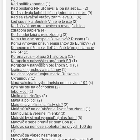
Keď politik zabudne
(1)
Keď poslanci NR SR myslia iba na seba…
(2)
Keď sa dvaja kohúti bijú na jednom smetisku
(9)
Keď sa závažné vraždy zahmlievajú…
(4)
keď sputnik a Sputnik V nie je to isté
(2)
Keď sú zákony pre rovných a rovnejších len
zdrapom papiera
(4)
Keď zlodej kričí chyťte zlodeja
(3)
Komu by viac prospela 3. svetová? Rusom
(2)
Komu vyhovuje prísun emigrantov do Európy?
(3)
Konečne môžeme vidieť falošné tváre poslancov
NR SR
(2)
Koronavírus – pliaga 21. storočia
(13)
Korupcia v najvyšších orgánoch SR
(1)
Korupcia v najvyšších orgánoch SR!
(3)
krajina oligarchov a mafiánov
(1)
Kto chce vyvolať vojnu medzi Ruskom a
Ukrajinou?
(1)
ktorá vakcína je výhodnejšia proti covidu-19?
(4)
kým nie ste na dôchodku!
(2)
lebo Fico!
(1)
Mafia a jej zločiny
(3)
Mafia a politici!
(2)
Majú ústavní činitelia čistý štít?
(2)
Malá súťaž na odľahčenie životného zhonu
(1)
Manipulácia verejnej mienky
(3)
Matovič by si mal vypočuť aj hlas ľudu!
(6)
Matovič o sebe prehlásil: som Boh
(8)
Matovič sa nemôže spoliehať na prvých 100 dni
(1)
Matovič sa vôbec nezmenil
(4)
Medzi Hitlerom a Putinom takmer žiadny rozdiel!