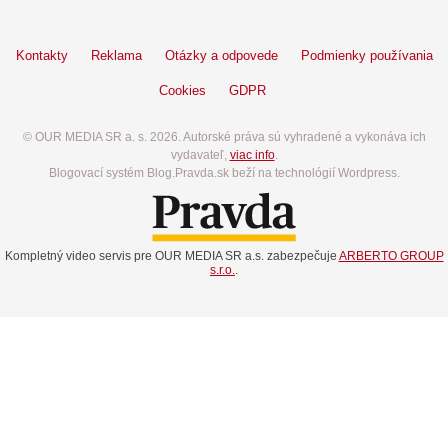
Kontakty
Reklama
Otázky a odpovede
Podmienky používania
Cookies
GDPR
© OUR MEDIA SR a. s. 2026. Autorské práva sú vyhradené a vykonáva ich
vydavateľ,
viac info
.
Blogovací systém Blog.Pravda.sk beží na technológií Wordpress.
Kompletný video servis pre OUR MEDIA SR a.s. zabezpečuje
ARBERTO GROUP
s.r.o.
.