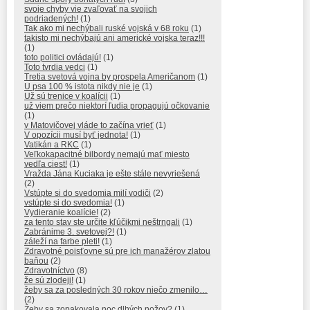
svoje chyby vie zvaľovať na svojich
podriadených!
(1)
Tak ako mi nechýbali ruské vojská v 68 roku
(1)
takisto mi nechýbajú ani americké vojska teraz!!!
(1)
toto politici ovládajú!
(1)
Toto tvrdia vedci
(1)
Tretia svetová vojna by prospela Američanom
(1)
U psa 100 % istota nikdy nie je
(1)
Už sú trenice v koalícii
(1)
už viem prečo niektorí ľudia propagujú očkovanie
(1)
v Matovičovej vláde to začína vrieť
(1)
V opozícii musí byť jednota!
(1)
Vatikán a RKC
(1)
Veľkokapacitné bilbordy nemajú mať miesto
vedľa ciest!
(1)
Vražda Jána Kuciaka je ešte stále nevyriešená
(2)
Vstúpte si do svedomia milí vodiči
(2)
vstúpte si do svedomia!
(1)
Vydieranie koalície!
(2)
za tento stav ste určite kľúčikmi neštrngali
(1)
Zabránime 3. svetovej?!
(1)
záleží na farbe pleti!
(1)
Zdravotné poisťovne sú pre ich manažérov zlatou
baňou
(2)
Zdravotníctvo
(8)
že sú zlodeji!
(1)
žeby sa za posledných 30 rokov niečo zmenilo…
(2)
Žeby sa zopakovala noc dlhých nožov?
(1)