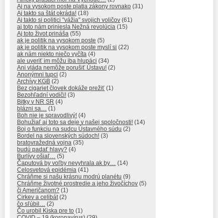
Aj na vysokom poste platia zákony rovnako
(31)
Aj takto sa štát okráda!
(18)
Aj takto si politici "vážia" svojich voličov
(61)
aj toto nám priniesla Nežná revolúcia
(15)
Aj toto život prináša
(55)
ak je politik na vysokom poste
(5)
ak je politik na vysokom poste myslí si
(22)
ak nám niekto niečo vyčíta
(4)
ale uveriť im môžu iba hlupáci
(34)
Ani vláda nemôže porušiť Ústavu!
(2)
Anonýmni tupci
(2)
Archívy KGB
(2)
Bez cigariet človek dokáže prežiť
(1)
Bezohľadní vodiči!
(3)
Bitky v NR SR
(4)
blázni sa…
(1)
Boh nie je spravodlivý!
(4)
Bohužiaľ aj toto sa deje v našej spoločnosti!
(14)
Boj o funkciu na sudcu Ústavného súdu
(2)
Bordel na slovenských súdoch!
(3)
bratovražedná vojna
(35)
budú padať hlavy?
(4)
Burlívy ošiaľ…
(5)
Čaputová by voľby nevyhrala ak by…
(14)
Celosvetová epidémia
(41)
Chráňme si našu krásnu modrú planétu
(9)
Chráňme životné prostredie a jeho živočíchov
(5)
či Američanom?
(1)
Cirkev a celibát
(2)
čo sľúbil…
(2)
Čo urobil Kiska pre to
(1)
COVID – 19 (koronavírus)
(29)