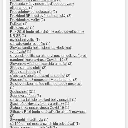
Predseda vlády nesmie byť podporovaný
oligarchiou!
(1)
Predvolebný boj pokračuje
(2)
Prezident SR musí byť nadstranický!
(2)
Prezidentské voľby
(2)
Psičkári
(1)
riťolezectvo!
(1)
Rok 2019 bude rekordným v počte odvolávaní v
NR SR
(1)
rozhádaní voliči
(1)
schvaľovanie rozpočtu
(1)
Slováci fandia hokejistom iba vtedy keď
vyhrávajú!
(1)
slovenskí politici sa ako prví nechali očkovať proti
pandémii koronavírusu Covid – 19
(3)
Slovensku vládne oligarchia a mafia!
(3)
Sľuby sa majú plniť!
(2)
Sľuby sa sľubujú
(1)
sľuby sa sľubujú a blázni sa radujú!
(2)
Slušnosť sa už nenosí ani v parlamente!
(2)
So slovenskou mafiou nikto poriadok nespraví!
(1)
Spoločnosť
(31)
Športová záľuba
(3)
správa sa tak isto ako keď bol v opozícii
(1)
Stačí rešpektovať zákony a príkazy
(1)
Štátna kríza počas vírusu Covid-19
(1)
Stíhačky F-16 budú splácať ešte aj naši pravnuci!
(2)
Štvornohí miláčikovia
(1)
sú 100 dní pri moci a už ich idú odvolávať
(1)
Súdne spory bohatých ľudí
(3)