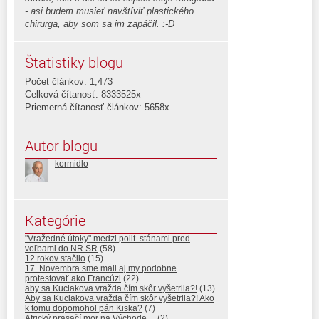
- asi budem musieť navštíviť plastického
chirurga, aby som sa im zapáčil. :-D
Štatistiky blogu
Počet článkov: 1,473
Celková čítanosť: 8333525x
Priemerná čítanosť článkov: 5658x
Autor blogu
kormidlo
Kategórie
"Vražedné útoky" medzi polit. stánami pred
voľbami do NR SR
(58)
12 rokov stačilo
(15)
17. Novembra sme mali aj my podobne
protestovať ako Francúzi
(22)
aby sa Kuciakova vražda čím skôr vyšetrila?!
(13)
Aby sa Kuciakova vražda čím skôr vyšetrila?! Ako
k tomu dopomohol pán Kiska?
(7)
Africký prasačí mor na Východe…
(2)