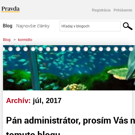
Registrácia
Prihlásenie
Blog
Najnovšie články
Najčítanejšie články
Blog
>
kormidlo
Najkomentovanejšie články
Zoznam blogov
Komerčné blogy
Archív:
júl, 2017
Pán administrátor, prosím Vás n
tomuto blogu