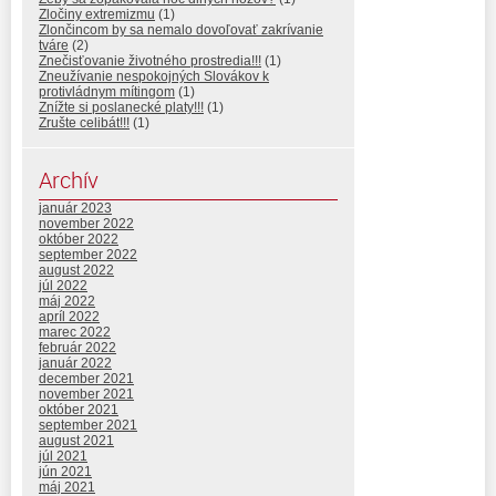
Zločiny extremizmu
(1)
Zlončincom by sa nemalo dovoľovať zakrívanie
tváre
(2)
Znečisťovanie životného prostredia!!!
(1)
Zneužívanie nespokojných Slovákov k
protivládnym mítingom
(1)
Znížte si poslanecké platy!!!
(1)
Zrušte celibát!!!
(1)
Archív
január 2023
november 2022
október 2022
september 2022
august 2022
júl 2022
máj 2022
apríl 2022
marec 2022
február 2022
január 2022
december 2021
november 2021
október 2021
september 2021
august 2021
júl 2021
jún 2021
máj 2021