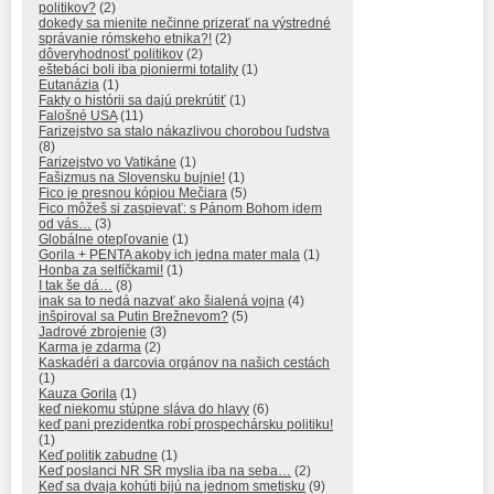
politikov?
(2)
dokedy sa mienite nečinne prizerať na výstredné
správanie rómskeho etnika?!
(2)
dôveryhodnosť politikov
(2)
eštebáci boli iba pioniermi totality
(1)
Eutanázia
(1)
Fakty o histórii sa dajú prekrútiť
(1)
Falošné USA
(11)
Farizejstvo sa stalo nákazlivou chorobou ľudstva
(8)
Farizejstvo vo Vatikáne
(1)
Fašizmus na Slovensku bujnie!
(1)
Fico je presnou kópiou Mečiara
(5)
Fico môžeš si zaspievať: s Pánom Bohom idem
od vás…
(3)
Globálne otepľovanie
(1)
Gorila + PENTA akoby ich jedna mater mala
(1)
Honba za selfíčkami!
(1)
I tak še dá…
(8)
inak sa to nedá nazvať ako šialená vojna
(4)
inšpiroval sa Putin Brežnevom?
(5)
Jadrové zbrojenie
(3)
Karma je zdarma
(2)
Kaskadéri a darcovia orgánov na našich cestách
(1)
Kauza Gorila
(1)
keď niekomu stúpne sláva do hlavy
(6)
keď pani prezidentka robí prospechársku politiku!
(1)
Keď politik zabudne
(1)
Keď poslanci NR SR myslia iba na seba…
(2)
Keď sa dvaja kohúti bijú na jednom smetisku
(9)