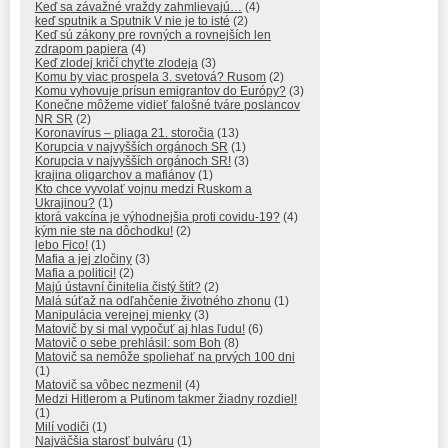
Keď sa závažné vraždy zahmlievajú…
(4)
keď sputnik a Sputnik V nie je to isté
(2)
Keď sú zákony pre rovných a rovnejších len
zdrapom papiera
(4)
Keď zlodej kričí chyťte zlodeja
(3)
Komu by viac prospela 3. svetová? Rusom
(2)
Komu vyhovuje prísun emigrantov do Európy?
(3)
Konečne môžeme vidieť falošné tváre poslancov
NR SR
(2)
Koronavírus – pliaga 21. storočia
(13)
Korupcia v najvyšších orgánoch SR
(1)
Korupcia v najvyšších orgánoch SR!
(3)
krajina oligarchov a mafiánov
(1)
Kto chce vyvolať vojnu medzi Ruskom a
Ukrajinou?
(1)
ktorá vakcína je výhodnejšia proti covidu-19?
(4)
kým nie ste na dôchodku!
(2)
lebo Fico!
(1)
Mafia a jej zločiny
(3)
Mafia a politici!
(2)
Majú ústavní činitelia čistý štít?
(2)
Malá súťaž na odľahčenie životného zhonu
(1)
Manipulácia verejnej mienky
(3)
Matovič by si mal vypočuť aj hlas ľudu!
(6)
Matovič o sebe prehlásil: som Boh
(8)
Matovič sa nemôže spoliehať na prvých 100 dni
(1)
Matovič sa vôbec nezmenil
(4)
Medzi Hitlerom a Putinom takmer žiadny rozdiel!
(1)
Milí vodiči
(1)
Najväčšia starosť bulváru
(1)