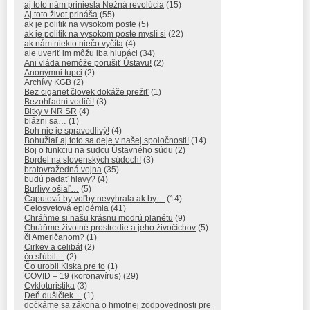
aj toto nám priniesla Nežná revolúcia
(15)
Aj toto život prináša
(55)
ak je politik na vysokom poste
(5)
ak je politik na vysokom poste myslí si
(22)
ak nám niekto niečo vyčíta
(4)
ale uveriť im môžu iba hlupáci
(34)
Ani vláda nemôže porušiť Ústavu!
(2)
Anonýmni tupci
(2)
Archívy KGB
(2)
Bez cigariet človek dokáže prežiť
(1)
Bezohľadní vodiči!
(3)
Bitky v NR SR
(4)
blázni sa…
(1)
Boh nie je spravodlivý!
(4)
Bohužiaľ aj toto sa deje v našej spoločnosti!
(14)
Boj o funkciu na sudcu Ústavného súdu
(2)
Bordel na slovenských súdoch!
(3)
bratovražedná vojna
(35)
budú padať hlavy?
(4)
Burlívy ošiaľ…
(5)
Čaputová by voľby nevyhrala ak by…
(14)
Celosvetová epidémia
(41)
Chráňme si našu krásnu modrú planétu
(9)
Chráňme životné prostredie a jeho živočíchov
(5)
či Američanom?
(1)
Cirkev a celibát
(2)
čo sľúbil…
(2)
Čo urobil Kiska pre to
(1)
COVID – 19 (koronavírus)
(29)
Cykloturistika
(3)
Deň dušičiek…
(1)
dočkáme sa zákona o hmotnej zodpovednosti pre