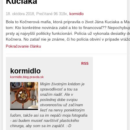
Kuciaka
18. októbra 2018, Prečítané 96 319x,
kormidlo
Bola to Kočnerová mafia, ktorá pripravila o život Jána Kuciaka a Ma
tom: Kto konkrétne novinára zabil a kto to financoval?? Nepochybu
prsty aj najvyšší politicky funkcionári. Polícia už vykonala desiatk
Kočnera. No zatiaľ nie je známe, či ho polícia obviní v prípade vráž
Pokračovanie článku
RSS
kormidlo
kormidlo.blog.pravda.sk
Mojim životným krédom je
spravodlivosť a tou sa
snažím riadiť. Ale v
poslednej dobe svojou
otvorenosťou už začínam
liezť na nervy poniektorým
ľuďom, takže asi sa im nepáči moja fotografia
- asi budem musieť navštíviť plastického
chirurga, aby som sa im zapáčil. :-D