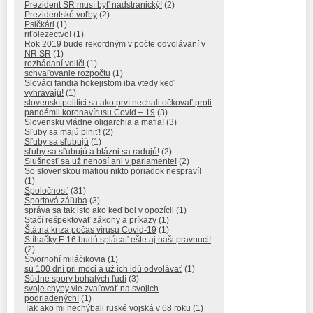
Prezident SR musí byť nadstranický!
(2)
Prezidentské voľby
(2)
Psičkári
(1)
riťolezectvo!
(1)
Rok 2019 bude rekordným v počte odvolávaní v
NR SR
(1)
rozhádaní voliči
(1)
schvaľovanie rozpočtu
(1)
Slováci fandia hokejistom iba vtedy keď
vyhrávajú!
(1)
slovenskí politici sa ako prví nechali očkovať proti
pandémii koronavírusu Covid – 19
(3)
Slovensku vládne oligarchia a mafia!
(3)
Sľuby sa majú plniť!
(2)
Sľuby sa sľubujú
(1)
sľuby sa sľubujú a blázni sa radujú!
(2)
Slušnosť sa už nenosí ani v parlamente!
(2)
So slovenskou mafiou nikto poriadok nespraví!
(1)
Spoločnosť
(31)
Športová záľuba
(3)
správa sa tak isto ako keď bol v opozícii
(1)
Stačí rešpektovať zákony a príkazy
(1)
Štátna kríza počas vírusu Covid-19
(1)
Stíhačky F-16 budú splácať ešte aj naši pravnuci!
(2)
Štvornohí miláčikovia
(1)
sú 100 dní pri moci a už ich idú odvolávať
(1)
Súdne spory bohatých ľudí
(3)
svoje chyby vie zvaľovať na svojich
podriadených!
(1)
Tak ako mi nechýbali ruské vojská v 68 roku
(1)