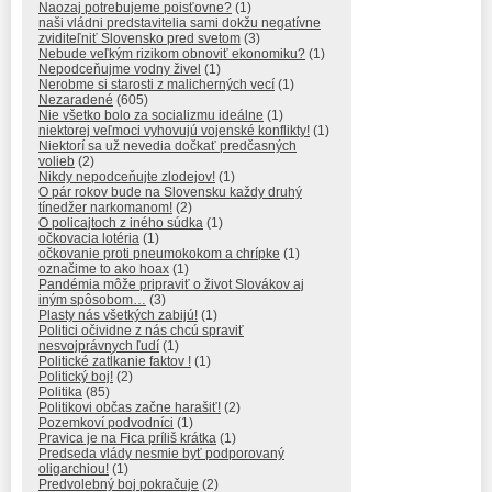
Naozaj potrebujeme poisťovne?
(1)
naši vládni predstavitelia sami dokžu negatívne
zviditeľniť Slovensko pred svetom
(3)
Nebude veľkým rizikom obnoviť ekonomiku?
(1)
Nepodceňujme vodny živel
(1)
Nerobme si starosti z malicherných vecí
(1)
Nezaradené
(605)
Nie všetko bolo za socializmu ideálne
(1)
niektorej veľmoci vyhovujú vojenské konflikty!
(1)
Niektorí sa už nevedia dočkať predčasných
volieb
(2)
Nikdy nepodceňujte zlodejov!
(1)
O pár rokov bude na Slovensku každy druhý
tínedžer narkomanom!
(2)
O policajtoch z iného súdka
(1)
očkovacia lotéria
(1)
očkovanie proti pneumokokom a chrípke
(1)
označime to ako hoax
(1)
Pandémia môže pripraviť o život Slovákov aj
iným spôsobom…
(3)
Plasty nás všetkých zabijú!
(1)
Politici očividne z nás chcú spraviť
nesvojprávnych ľudí
(1)
Politické zatĺkanie faktov !
(1)
Politický boj!
(2)
Politika
(85)
Politikovi občas začne harašiť!
(2)
Pozemkoví podvodníci
(1)
Pravica je na Fica príliš krátka
(1)
Predseda vlády nesmie byť podporovaný
oligarchiou!
(1)
Predvolebný boj pokračuje
(2)