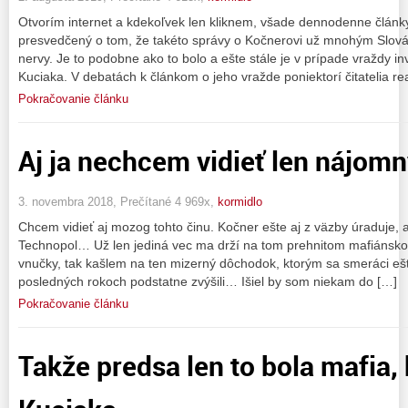
Otvorím internet a kdekoľvek len kliknem, všade dennodenne článk
presvedčený o tom, že takéto správy o Kočnerovi už mnohým Slová
nervy. Je to podobne ako to bolo a ešte stále je v prípade vraždy i
Kuciaka. V debatách k článkom o jeho vražde poniektorí čitatelia rea
Pokračovanie článku
Aj ja nechcem vidieť len nájom
3. novembra 2018, Prečítané 4 969x,
kormidlo
Chcem vidieť aj mozog tohto činu. Kočner ešte aj z väzby úraduje, 
Technopol… Už len jediná vec ma drží na tom prehnitom mafiánsk
vnučky, tak kašlem na ten mizerný dôchodok, ktorým sa smeráci ešt
posledných rokoch podstatne zvýšili… Išiel by som niekam do […]
Pokračovanie článku
Takže predsa len to bola mafia, 