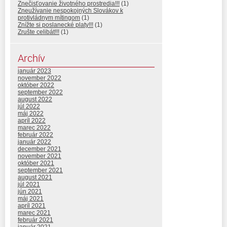
Znečisťovanie životného prostredia!!!
(1)
Zneužívanie nespokojných Slovákov k
protivládnym mítingom
(1)
Znížte si poslanecké platy!!!
(1)
Zrušte celibát!!!
(1)
Archív
január 2023
november 2022
október 2022
september 2022
august 2022
júl 2022
máj 2022
apríl 2022
marec 2022
február 2022
január 2022
december 2021
november 2021
október 2021
september 2021
august 2021
júl 2021
jún 2021
máj 2021
apríl 2021
marec 2021
február 2021
január 2021