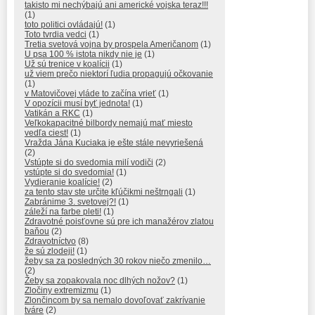
takisto mi nechýbajú ani americké vojska teraz!!!
(1)
toto politici ovládajú!
(1)
Toto tvrdia vedci
(1)
Tretia svetová vojna by prospela Američanom
(1)
U psa 100 % istota nikdy nie je
(1)
Už sú trenice v koalícii
(1)
už viem prečo niektorí ľudia propagujú očkovanie
(1)
v Matovičovej vláde to začína vrieť
(1)
V opozícii musí byť jednota!
(1)
Vatikán a RKC
(1)
Veľkokapacitné bilbordy nemajú mať miesto
vedľa ciest!
(1)
Vražda Jána Kuciaka je ešte stále nevyriešená
(2)
Vstúpte si do svedomia milí vodiči
(2)
vstúpte si do svedomia!
(1)
Vydieranie koalície!
(2)
za tento stav ste určite kľúčikmi neštrngali
(1)
Zabránime 3. svetovej?!
(1)
záleží na farbe pleti!
(1)
Zdravotné poisťovne sú pre ich manažérov zlatou
baňou
(2)
Zdravotníctvo
(8)
že sú zlodeji!
(1)
žeby sa za posledných 30 rokov niečo zmenilo…
(2)
Žeby sa zopakovala noc dlhých nožov?
(1)
Zločiny extremizmu
(1)
Zlončincom by sa nemalo dovoľovať zakrívanie
tváre
(2)