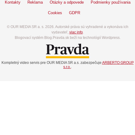
Kontakty
Reklama
Otázky a odpovede
Podmienky používania
Cookies
GDPR
© OUR MEDIA SR a. s. 2026. Autorské práva sú vyhradené a vykonáva ich
vydavateľ,
viac info
.
Blogovací systém Blog.Pravda.sk beží na technológií Wordpress.
Kompletný video servis pre OUR MEDIA SR a.s. zabezpečuje
ARBERTO GROUP
s.r.o.
.