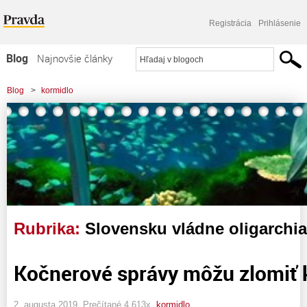
Registrácia
Prihlásenie
Blog
Najnovšie články
Najčítanejšie články
Blog
>
kormidlo
Najkomentovanejšie články
Zoznam blogov
Komerčné blogy
Rubrika:
Slovensku vládne oligarchia
Kočnerové správy môžu zlomiť 
2. augusta 2019, Prečítané 4 613x,
kormidlo