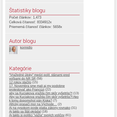
Štatistiky blogu
Počet článkov: 1,473
Celková čítanosť: 8334912x
Priemerná čítanosť článkov: 5658x
Autor blogu
kormidlo
Kategórie
"Vražedné útoky" medzi polit. stánami pred
voľbami do NR SR
(58)
12 rokov stačilo
(15)
17. Novembra sme mali aj my podobne
protestovať ako Francúzi
(22)
aby sa Kuciakova vražda čím skôr vyšetrila?!
(13)
Aby sa Kuciakova vražda čím skôr vyšetrila?! Ako
k tomu dopomohol pán Kiska?
(7)
Africký prasačí mor na Východe…
(2)
Aj na vysokom poste platia zákony rovnako
(31)
Aj takto sa štát okráda!
(18)
Aj takto si politici "vážia" svojich voličov
(61)