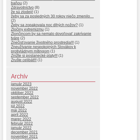
baňou
(2)
Zdravotníctvo
(8)
že sú zlodeji!
(1)
žeby sa za posledných 30 rokov niečo zmenilo…
(2)
Žeby sa zopakovala noc dlhých nožov?
(1)
Zločiny extremizmu
(1)
Zlončincom by sa nemalo dovoľovať zakrívanie
tváre
(2)
Znečisťovanie životného prostredia!!!
(1)
Zneužívanie nespokojných Slovákov k
protivládnym mítingom
(1)
Znížte si poslanecké platy!!!
(1)
Zrušte celibát!!!
(1)
Archív
január 2023
november 2022
október 2022
september 2022
august 2022
júl 2022
máj 2022
apríl 2022
marec 2022
február 2022
január 2022
december 2021
november 2021