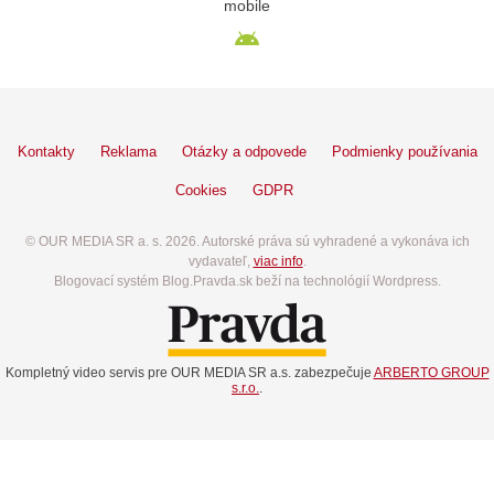
mobile
Kontakty
Reklama
Otázky a odpovede
Podmienky používania
Cookies
GDPR
© OUR MEDIA SR a. s. 2026. Autorské práva sú vyhradené a vykonáva ich
vydavateľ,
viac info
.
Blogovací systém Blog.Pravda.sk beží na technológií Wordpress.
Kompletný video servis pre OUR MEDIA SR a.s. zabezpečuje
ARBERTO GROUP
s.r.o.
.