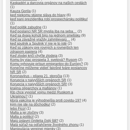
Kaskadéri a darcovia orgánov na našich cestách
(1)
Kauza Gorila
(1)
keď niekomu stúpne sláva do hlavy
(6)
keď pani prezidentka robí prospechársku politiku!
(1)
Keď politik zabudne
(1)
Keď poslanci NR SR myslia iba na seba…
(2)
Keď sa dvaja kohúti bijú na jednom smetisku
(9)
Keď sa závažné vraždy zahmlievajú…
(4)
keď sputnik a Sputnik V nie je to isté
(2)
Keď sú zákony pre rovných a rovnejších len
zdrapom papiera
(4)
Keď zlodej kričí chyťte zlodeja
(3)
Komu by viac prospela 3. svetová? Rusom
(2)
Komu vyhovuje prísun emigrantov do Európy?
(3)
Konečne môžeme vidieť falošné tváre poslancov
NR SR
(2)
Koronavírus – pliaga 21. storočia
(13)
Korupcia v najvyšších orgánoch SR
(1)
Korupcia v najvyšších orgánoch SR!
(3)
krajina oligarchov a mafiánov
(1)
Kto chce vyvolať vojnu medzi Ruskom a
Ukrajinou?
(1)
ktorá vakcína je výhodnejšia proti covidu-19?
(4)
kým nie ste na dôchodku!
(2)
lebo Fico!
(1)
Mafia a jej zločiny
(3)
Mafia a politici!
(2)
Majú ústavní činitelia čistý štít?
(2)
Malá súťaž na odľahčenie životného zhonu
(1)
Manipulácia verejnej mienky
(3)