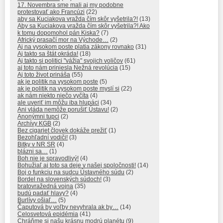
17. Novembra sme mali aj my podobne
protestovať ako Francúzi
(22)
aby sa Kuciakova vražda čím skôr vyšetrila?!
(13)
Aby sa Kuciakova vražda čím skôr vyšetrila?! Ako
k tomu dopomohol pán Kiska?
(7)
Africký prasačí mor na Východe…
(2)
Aj na vysokom poste platia zákony rovnako
(31)
Aj takto sa štát okráda!
(18)
Aj takto si politici "vážia" svojich voličov
(61)
aj toto nám priniesla Nežná revolúcia
(15)
Aj toto život prináša
(55)
ak je politik na vysokom poste
(5)
ak je politik na vysokom poste myslí si
(22)
ak nám niekto niečo vyčíta
(4)
ale uveriť im môžu iba hlupáci
(34)
Ani vláda nemôže porušiť Ústavu!
(2)
Anonýmni tupci
(2)
Archívy KGB
(2)
Bez cigariet človek dokáže prežiť
(1)
Bezohľadní vodiči!
(3)
Bitky v NR SR
(4)
blázni sa…
(1)
Boh nie je spravodlivý!
(4)
Bohužiaľ aj toto sa deje v našej spoločnosti!
(14)
Boj o funkciu na sudcu Ústavného súdu
(2)
Bordel na slovenských súdoch!
(3)
bratovražedná vojna
(35)
budú padať hlavy?
(4)
Burlívy ošiaľ…
(5)
Čaputová by voľby nevyhrala ak by…
(14)
Celosvetová epidémia
(41)
Chráňme si našu krásnu modrú planétu
(9)