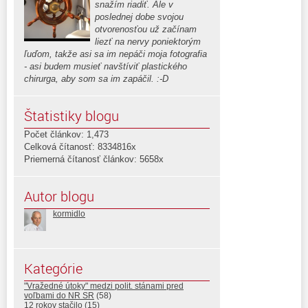
snažím riadiť. Ale v
poslednej dobe svojou
otvorenosťou už začínam
liezť na nervy poniektorým
ľuďom, takže asi sa im nepáči moja fotografia
- asi budem musieť navštíviť plastického
chirurga, aby som sa im zapáčil. :-D
Štatistiky blogu
Počet článkov: 1,473
Celková čítanosť: 8334816x
Priemerná čítanosť článkov: 5658x
Autor blogu
kormidlo
Kategórie
"Vražedné útoky" medzi polit. stánami pred
voľbami do NR SR
(58)
12 rokov stačilo
(15)