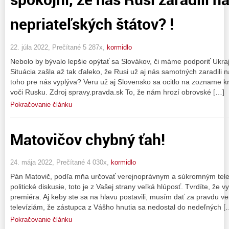
nepriateľských štátov? !
22. júla 2022, Prečítané 5 287x,
kormidlo
Nebolo by bývalo lepšie opýtať sa Slovákov, či máme podporiť Ukra
Situácia zašla až tak ďaleko, že Rusi už aj nás samotných zaradili
toho pre nás vyplýva? Veru už aj Slovensko sa ocitlo na zozname kr
voči Rusku. Zdroj spravy.pravda.sk To, že nám hrozí obrovské […]
Pokračovanie článku
Matovičov chybný ťah!
24. mája 2022, Prečítané 4 030x,
kormidlo
Pán Matovič, podľa mňa určovať verejnoprávnym a súkromným tele
politické diskusie, toto je z Vašej strany veľká hlúposť. Tvrdíte, že
premiéra. Aj keby ste sa na hlavu postavili, musím dať za pravdu
televíziám, že zástupca z Vášho hnutia sa nedostal do nedeľných [
Pokračovanie článku