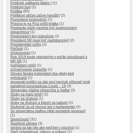
Politické zatĺkanie faktov !
(1)
Politický boj!
(2)
Politika
(85)
Politikovi občas začne harašiť!
(2)
Pozemkoví podvodníci
(1)
Pravica je na Fica príliš krátka
(1)
Predseda vlády nesmie byť podporovaný
oligarchiou!
(1)
Predvolebný boj pokračuje
(2)
Prezident SR musí byť nadstranický!
(2)
Prezidentské voľby
(2)
Psičkári
(1)
riťolezectvo!
(1)
Rok 2019 bude rekordným v počte odvolávaní v
NR SR
(1)
rozhádaní voliči
(1)
schvaľovanie rozpočtu
(1)
Slováci fandia hokejistom iba vtedy keď
vyhrávajú!
(1)
slovenskí politici sa ako prví nechali očkovať proti
pandémii koronavírusu Covid – 19
(3)
Slovensku vládne oligarchia a mafia!
(3)
Sľuby sa majú plniť!
(2)
Sľuby sa sľubujú
(1)
sľuby sa sľubujú a blázni sa radujú!
(2)
Slušnosť sa už nenosí ani v parlamente!
(2)
So slovenskou mafiou nikto poriadok nespraví!
(1)
Spoločnosť
(31)
Športová záľuba
(3)
správa sa tak isto ako keď bol v opozícii
(1)
Stačí rešpektovať zákony a príkazy
(1)