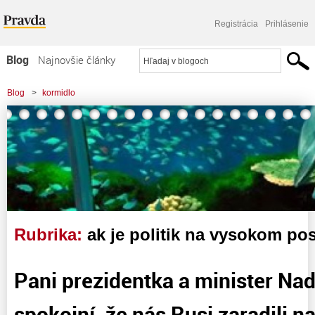
Registrácia
Prihlásenie
Blog
Najnovšie články
Najčítanejšie články
Blog
>
kormidlo
Najkomentovanejšie články
Zoznam blogov
Komerčné blogy
Rubrika:
ak je politik na vysokom pos
Pani prezidentka a minister Naď,
spokojní, že nás Rusi zaradili 