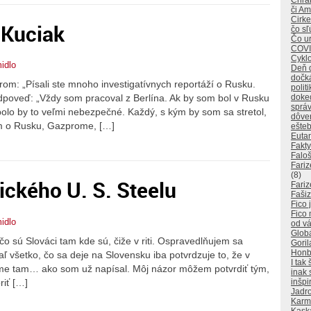
Chráň
či A
Cirke
 Kuciak
čo sľ
Čo ur
COVI
Cyklo
idlo
Deň 
dočk
rom: „Písali ste mnoho investigatívnych reportáží o Rusku.
polit
doked
odpoveď: „Vždy som pracoval z Berlína. Ak by som bol v Rusku
sprá
, bolo by to veľmi nebezpečné. Každý, s kým by som sa stretol,
dôver
om o Rusku, Gazprome, […]
ešteb
Euta
Fakty
Falo
Fariz
(8)
ického U. S. Steelu
Fariz
Faši
Fico 
Fico
idlo
od v
Glob
ečo sú Slováci tam kde sú, čiže v riti. Ospravedlňujem sa
Goril
Honba
aľ všetko, čo sa deje na Slovensku iba potvrdzuje to, že v
I tak
sme tam… ako som už napísal. Môj názor môžem potvrdiť tým,
inak 
riť […]
inšpi
Jadro
Karm