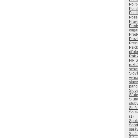
Polit
Polit
Polit
Polit
Poze
Pravi
Pred
oliga
Pred
Prezi
Prezi
Psičk
riťol
Rok 
NR 
rozhá
schv
Slová
vyhrá
slove
pand
Slove
Sľuby
Sľuby
sľuby
Slušn
So sl
(1)
Spol
Špor
správ
Stačí