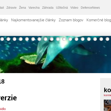
tail
Zdravie
Žena
Varecha
Záhrada
Užitočná
Video
DefenceNews
lánky
Najkomentovanejšie články
Zoznam blogov
Komerčné blog
18
ko
verzie
kormi
idlo