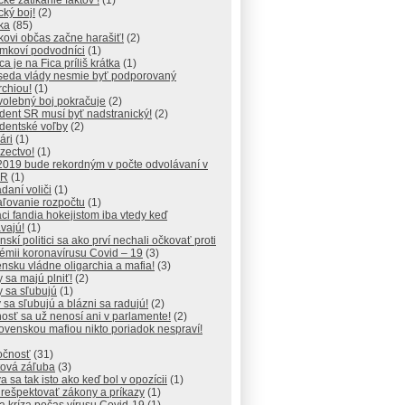
ické zatĺkanie faktov !
(1)
ický boj!
(2)
ika
(85)
ikovi občas začne harašiť!
(2)
mkoví podvodníci
(1)
ca je na Fica príliš krátka
(1)
seda vlády nesmie byť podporovaný
rchiou!
(1)
volebný boj pokračuje
(2)
dent SR musí byť nadstranický!
(2)
dentské voľby
(2)
ári
(1)
ezectvo!
(1)
2019 bude rekordným v počte odvolávaní v
SR
(1)
daní voliči
(1)
aľovanie rozpočtu
(1)
ci fandia hokejistom iba vtedy keď
vajú!
(1)
nskí politici sa ako prví nechali očkovať proti
émii koronavírusu Covid – 19
(3)
nsku vládne oligarchia a mafia!
(3)
 sa majú plniť!
(2)
 sa sľubujú
(1)
 sa sľubujú a blázni sa radujú!
(2)
osť sa už nenosí ani v parlamente!
(2)
ovenskou mafiou nikto poriadok nespraví!
očnosť
(31)
tová záľuba
(3)
a sa tak isto ako keď bol v opozícii
(1)
 rešpektovať zákony a príkazy
(1)