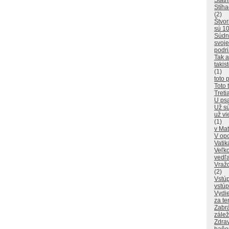
Štátn
Stíha
(2)
Štvor
sú 10
Súdn
svoje
podr
Tak a
takis
(1)
toto p
Toto 
Treti
U psa
Už sú
už vi
(1)
v Mat
V opo
Vati
Veľk
vedľa
Vražd
(2)
Vstúp
vstúp
Vydie
za te
Zabrá
zálež
Zdrav