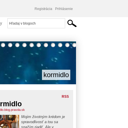
Registrácia
Prihlásenie
y
kormidlo
RSS
rmidlo
dlo.blog.pravda.sk
Mojim životným krédom je
spravodlivosť a tou sa
snažím riadiť. Ale v