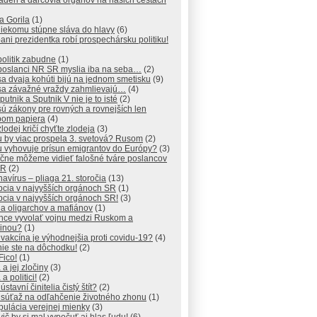
déri a darcovia orgánov na našich cestách
a Gorila
(1)
iekomu stúpne sláva do hlavy
(6)
ani prezidentka robí prospechársku politiku!
olitik zabudne
(1)
poslanci NR SR myslia iba na seba…
(2)
a dvaja kohúti bijú na jednom smetisku
(9)
sa závažné vraždy zahmlievajú…
(4)
putnik a Sputnik V nie je to isté
(2)
ú zákony pre rovných a rovnejších len
pom papiera
(4)
lodej kričí chyťte zlodeja
(3)
 by viac prospela 3. svetová? Rusom
(2)
 vyhovuje prísun emigrantov do Európy?
(3)
čne môžeme vidieť falošné tváre poslancov
SR
(2)
avírus – pliaga 21. storočia
(13)
pcia v najvyšších orgánoch SR
(1)
cia v najvyšších orgánoch SR!
(3)
na oligarchov a mafiánov
(1)
chce vyvolať vojnu medzi Ruskom a
jinou?
(1)
 vakcína je výhodnejšia proti covidu-19?
(4)
ie ste na dôchodku!
(2)
Fico!
(1)
 a jej zločiny
(3)
a politici!
(2)
ústavní činitelia čistý štít?
(2)
 súťaž na odľahčenie životného zhonu
(1)
ulácia verejnej mienky
(3)