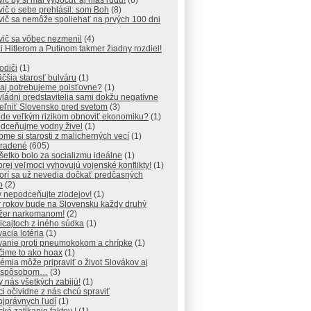
ič by si mal vypočuť aj hlas ľudu!
(6)
ič o sebe prehlásil: som Boh
(8)
ič sa nemôže spoliehať na prvých 100 dni
vič sa vôbec nezmenil
(4)
 Hitlerom a Putinom takmer žiadny rozdiel!
vodiči
(1)
čšia starosť bulváru
(1)
aj potrebujeme poisťovne?
(1)
vládni predstavitelia sami dokžu negatívne
teľniť Slovensko pred svetom
(3)
de veľkým rizikom obnoviť ekonomiku?
(1)
dceňujme vodny živel
(1)
me si starosti z malicherných vecí
(1)
radené
(605)
šetko bolo za socializmu ideálne
(1)
orej veľmoci vyhovujú vojenské konflikty!
(1)
orí sa už nevedia dočkať predčasných
b
(2)
 nepodceňujte zlodejov!
(1)
r rokov bude na Slovensku každy druhý
džer narkomanom!
(2)
icajtoch z iného súdka
(1)
acia lotéria
(1)
vanie proti pneumokokom a chrípke
(1)
čime to ako hoax
(1)
mia môže pripraviť o život Slovákov aj
 spôsobom…
(3)
y nás všetkých zabijú!
(1)
ici očividne z nás chcú spraviť
jprávnych ľudí
(1)