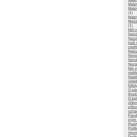
Matov
Matov
Matov
(1)
Mato
Medzi
(1)
Milí 
Najvä
Naoz
naši 
zvidi
Nebu
Nepo
Nerob
Neza
Nie v
niekt
Niekt
volie
Nikdy
O pá
tíne
O pol
očkov
očko
ozna
Pandé
iným
Plast
Polit
nesvo