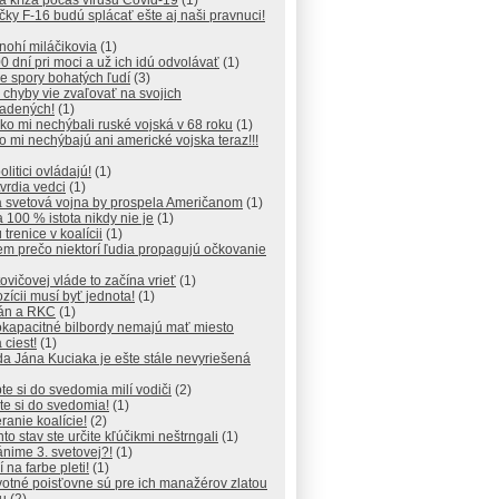
a kríza počas vírusu Covid-19
(1)
čky F-16 budú splácať ešte aj naši pravnuci!
nohí miláčikovia
(1)
0 dní pri moci a už ich idú odvolávať
(1)
e spory bohatých ľudí
(3)
 chyby vie zvaľovať na svojich
iadených!
(1)
ko mi nechýbali ruské vojská v 68 roku
(1)
to mi nechýbajú ani americké vojska teraz!!!
olitici ovládajú!
(1)
tvrdia vedci
(1)
a svetová vojna by prospela Američanom
(1)
 100 % istota nikdy nie je
(1)
 trenice v koalícii
(1)
em prečo niektorí ľudia propagujú očkovanie
ovičovej vláde to začína vrieť
(1)
zícii musí byť jednota!
(1)
kán a RKC
(1)
okapacitné bilbordy nemajú mať miesto
 ciest!
(1)
a Jána Kuciaka je ešte stále nevyriešená
te si do svedomia milí vodiči
(2)
te si do svedomia!
(1)
ranie koalície!
(2)
nto stav ste určite kľúčikmi neštrngali
(1)
nime 3. svetovej?!
(1)
í na farbe pleti!
(1)
otné poisťovne sú pre ich manažérov zlatou