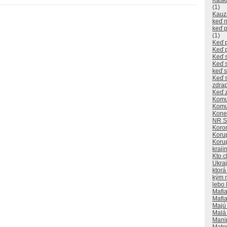
Kaska
(1)
Kauz
keď n
keď p
(1)
Keď p
Keď 
Keď s
Keď 
keď s
Keď s
zdra
Keď z
Komu
Komu
Kone
NR 
Koron
Koru
Korup
kraji
Kto 
Ukra
ktorá
kým n
lebo 
Mafia
Mafia 
Majú 
Malá
Manip