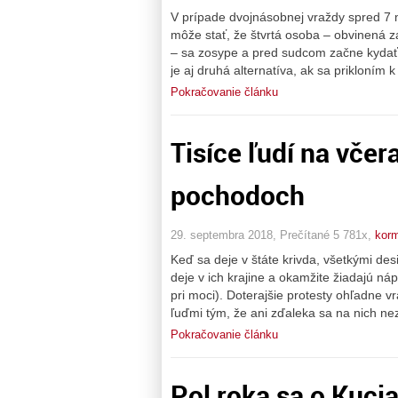
V prípade dvojnásobnej vraždy spred 7 
môže stať, že štvrtá osoba – obvinená z
– sa zosype a pred sudcom začne kydať 
je aj druhá alternatíva, ak sa prikloním 
Pokračovanie článku
Tisíce ľudí na včer
pochodoch
29. septembra 2018, Prečítané 5 781x,
korm
Keď sa deje v štáte krivda, všetkými des
deje v ich krajine a okamžite žiadajú náp
pri moci). Doterajšie protesty ohľadne 
ľuďmi tým, že ani zďaleka sa na nich nez
Pokračovanie článku
Pol roka sa o Kuci