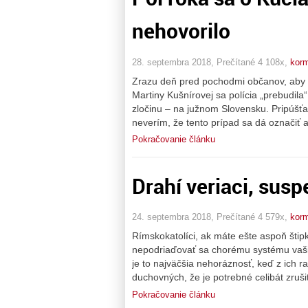
nehovorilo
28. septembra 2018, Prečítané 4 108x,
korm
Zrazu deň pred pochodmi občanov, aby 
Martiny Kušnírovej sa polícia „prebudila“
zločinu – na južnom Slovensku. Pripúšťa
neverím, že tento prípad sa dá označiť 
Pokračovanie článku
Drahí veriaci, susp
24. septembra 2018, Prečítané 4 579x,
korm
Rímskokatolíci, ak máte ešte aspoň štip
nepodriaďovať sa chorému systému vašic
je to najväčšia nehoráznosť, keď z ich ra
duchovných, že je potrebné celibát zruši
Pokračovanie článku