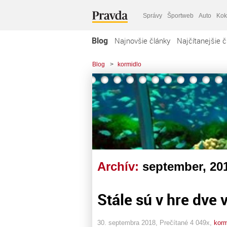
Správy
Športweb
Auto
Kok
Blog
Najnovšie články
Najčítanejšie č
Blog
>
kormidlo
Archív:
september, 20
Stále sú v hre dve 
30. septembra 2018, Prečítané 4 049x,
korm