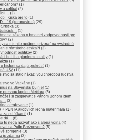
me životné prostredie a jeho živočíchov
(5)
meričanom?
(1)
v a celibát
(2)
úbil…
(2)
obil Kiska pre to
(1)
D – 19 (koronavírus)
(29)
turistika
(3)
dušičiek…
(1)
áme sa zákona o hmotnej zodpovednosti pre
ikov?
(2)
y sa mienite nečinne prizerať na výstredné
vanie rómskeho etnika?!
(2)
yhodnosť politikov
(2)
áci boli iba pioniermi totality
(1)
názia
(1)
 o histórii sa dajú prekrútiť
(1)
šné USA
(11)
ejstvo sa stalo nákazlivou chorobou ľudstva
ejstvo vo Vatikáne
(1)
zmus na Slovensku bujnie!
(1)
je presnou kópiou Mečiara
(5)
 môžeš si zaspievať: s Pánom Bohom idem
ás…
(3)
álne otepľovanie
(1)
a + PENTA akoby ich jedna mater mala
(1)
 za selfíčkami!
(1)
 še dá…
(8)
sa to nedá nazvať ako šialená vojna
(4)
roval sa Putin Brežnevom?
(5)
vé zbrojenie
(3)
a je zdarma
(2)