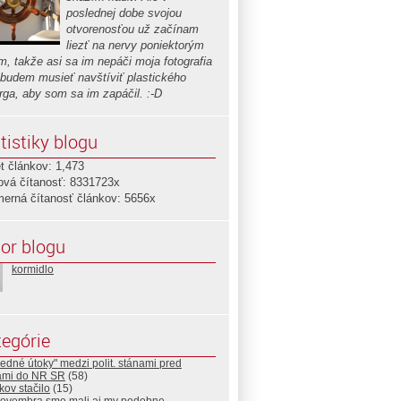
poslednej dobe svojou
otvorenosťou už začínam
liezť na nervy poniektorým
m, takže asi sa im nepáči moja fotografia
i budem musieť navštíviť plastického
urga, aby som sa im zapáčil. :-D
tistiky blogu
t článkov: 1,473
ová čítanosť: 8331723x
merná čítanosť článkov: 5656x
or blogu
kormidlo
egórie
edné útoky" medzi polit. stánami pred
ami do NR SR
(58)
kov stačilo
(15)