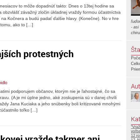
mesiacov to môže dopadnúť takto: Dnes o 13tej hodine sa
a obzvlášť závažný zločin úkladnej vraždy formou účastníctva
na Kočnera a budú padať ďalšie hlavy. (Konečne). No v hre
ľuďo
k tomu, ako to […]
- as
chir
Šta
ajších protestných
Poče
Celk
Prie
idlo
Aut
iatimi podporujem občanov, ktorým nie je ľahostajné, čo sa
ravu. (A je mi úplne jedno, aké zoskupenia sú v danej chvíli
vraždy Jana Kuciaka a jeho snúbenky boli kritizované mnohými
účastnilo toľko […]
Kat
"Vraž
voľb
akovej vražde takmer ani
12 ro