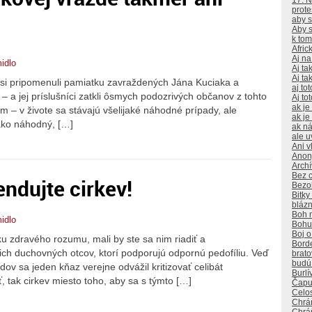
17. 
prote
aby s
Aby s
k to
Afri
Aj na
idlo
Aj ta
Aj tak
si pripomenuli pamiatku zavraždených Jána Kuciaka a
aj to
 – a jej príslušníci zatkli ôsmych podozrivých občanov z tohto
Aj to
ak je
m – v živote sa stávajú všelijaké náhodné prípady, ale
ak je
ako náhodný, […]
ak ná
ale u
Ani v
Anon
Arch
Bez c
endujte cirkev!
Bezoh
Bitk
bláz
Boh n
idlo
Bohuž
Boj 
ku zdravého rozumu, mali by ste sa nim riadiť a
Bord
h duchovných otcov, ktorí podporujú odpornú pedofíliu. Veď
brat
budú
dov sa jeden kňaz verejne odvážil kritizovať celibát
Burlí
ť, tak cirkev miesto toho, aby sa s týmto […]
Čapu
Celo
Chrá