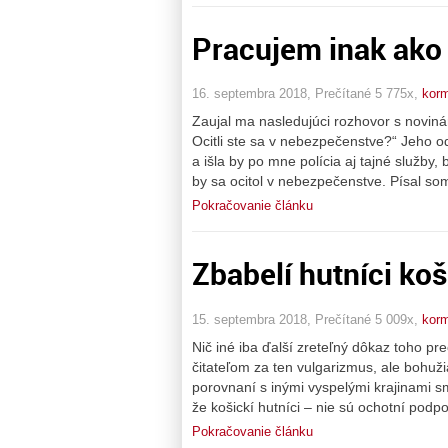
Pracujem inak ako
16. septembra 2018, Prečítané 5 775x,
korm
Zaujal ma nasledujúci rozhovor s noviná
Ocitli ste sa v nebezpečenstve?“ Jeho 
a išla by po mne polícia aj tajné služby
by sa ocitol v nebezpečenstve. Písal s
Pokračovanie článku
Zbabelí hutníci koš
15. septembra 2018, Prečítané 5 009x,
korm
Nič iné iba ďalší zreteľný dôkaz toho pr
čitateľom za ten vulgarizmus, ale bohuži
porovnaní s inými vyspelými krajinami 
že košickí hutníci – nie sú ochotní podpo
Pokračovanie článku