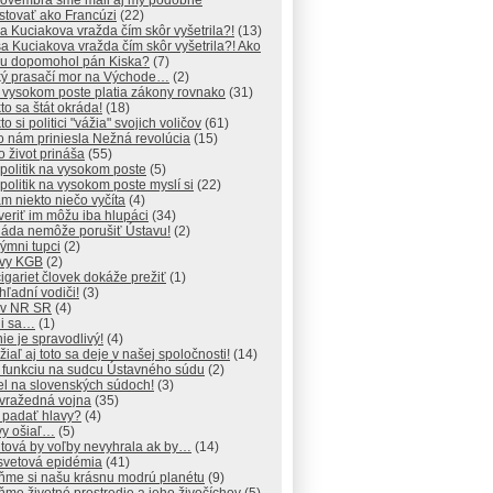
Novembra sme mali aj my podobne
stovať ako Francúzi
(22)
a Kuciakova vražda čím skôr vyšetrila?!
(13)
a Kuciakova vražda čím skôr vyšetrila?! Ako
mu dopomohol pán Kiska?
(7)
cký prasačí mor na Východe…
(2)
 vysokom poste platia zákony rovnako
(31)
kto sa štát okráda!
(18)
to si politici "vážia" svojich voličov
(61)
to nám priniesla Nežná revolúcia
(15)
to život prináša
(55)
 politik na vysokom poste
(5)
 politik na vysokom poste myslí si
(22)
m niekto niečo vyčíta
(4)
veriť im môžu iba hlupáci
(34)
láda nemôže porušiť Ústavu!
(2)
ýmni tupci
(2)
ívy KGB
(2)
igariet človek dokáže prežiť
(1)
ľadní vodiči!
(3)
y v NR SR
(4)
ni sa…
(1)
ie je spravodlivý!
(4)
iaľ aj toto sa deje v našej spoločnosti!
(14)
o funkciu na sudcu Ústavného súdu
(2)
el na slovenských súdoch!
(3)
ovražedná vojna
(35)
 padať hlavy?
(4)
vy ošiaľ…
(5)
tová by voľby nevyhrala ak by…
(14)
svetová epidémia
(41)
ňme si našu krásnu modrú planétu
(9)