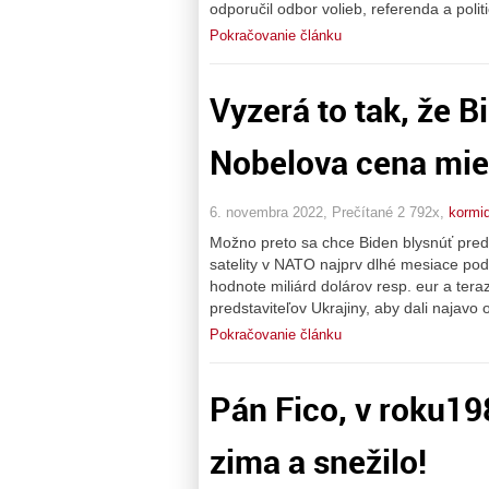
odporučil odbor volieb, referenda a polit
Pokračovanie článku
Vyzerá to tak, že B
Nobelova cena mie
6. novembra 2022, Prečítané 2 792x,
kormid
Možno preto sa chce Biden blysnúť pred
satelity v NATO najprv dlhé mesiace pod
hodnote miliárd dolárov resp. eur a te
predstaviteľov Ukrajiny, aby dali najavo
Pokračovanie článku
Pán Fico, v roku19
zima a snežilo!