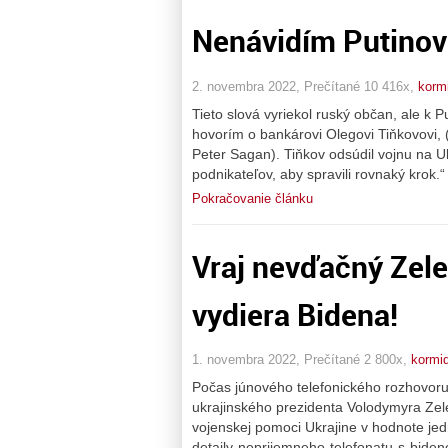
Nenávidím Putinov 
2. novembra 2022, Prečítané 10 416x,
korm
Tieto slová vyriekol ruský občan, ale k
hovorím o bankárovi Olegovi Tiňkovovi, (
Peter Sagan). Tiňkov odsúdil vojnu na Uk
podnikateľov, aby spravili rovnaký krok.
Pokračovanie článku
Vraj nevďačný Zele
vydiera Bidena!
1. novembra 2022, Prečítané 2 800x,
kormid
Počas júnového telefonického rozhovor
ukrajinského prezidenta Volodymyra Zele
vojenskej pomoci Ukrajine v hodnote jedn
detaily-neprijemneho-telefonatu-s-bide