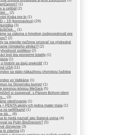
me životné prostredie a jeho živočíchov
(5)
meričanom?
(1)
v a celibát
(2)
úbil…
(2)
obil Kiska pre to
(1)
D – 19 (koronavírus)
(29)
turistika
(3)
dušičiek…
(1)
áme sa zákona o hmotnej zodpovednosti pre
ikov?
(2)
y sa mienite nečinne prizerať na výstredné
vanie rómskeho etnika?!
(2)
yhodnosť politikov
(2)
áci boli iba pioniermi totality
(1)
názia
(1)
 o histórii sa dajú prekrútiť
(1)
šné USA
(11)
ejstvo sa stalo nákazlivou chorobou ľudstva
ejstvo vo Vatikáne
(1)
zmus na Slovensku bujnie!
(1)
je presnou kópiou Mečiara
(5)
 môžeš si zaspievať: s Pánom Bohom idem
ás…
(3)
álne otepľovanie
(1)
a + PENTA akoby ich jedna mater mala
(1)
 za selfíčkami!
(1)
 še dá…
(8)
sa to nedá nazvať ako šialená vojna
(4)
roval sa Putin Brežnevom?
(5)
vé zbrojenie
(3)
a je zdarma
(2)