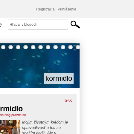
Registrácia
Prihlásenie
y
kormidlo
RSS
rmidlo
dlo.blog.pravda.sk
Mojim životným krédom je
spravodlivosť a tou sa
snažím riadiť. Ale v