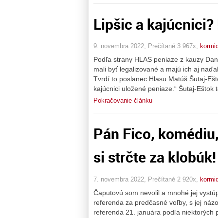
Lipšic a kajúcnici? 
9. novembra 2022, Prečítané 3 967x,
kormid
Podľa strany HLAS peniaze z kauzy Dani
mali byť legalizované a majú ich aj naďale
Tvrdí to poslanec Hlasu Matúš Šutaj-Ešt
kajúcnici uložené peniaze.“ Šutaj-Eštok 
Pokračovanie článku
Pán Fico, komédiu,
si strčte za klobúk!
7. novembra 2022, Prečítané 2 920x,
kormid
Čaputovú som nevolil a mnohé jej vystúp
referenda za predčasné voľby, s jej náz
referenda 21. januára podľa niektorých p