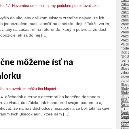
Polit
Polit
lo
,
17. Novembra sme mali aj my podobne protestovať ako
Polit
Polit
Poze
yšlo do ulíc, aby dali komunistom zreteľne najavo, že ich
Pravi
ola jednoznačne musí skončiť na smetisku dejín! Takže verím,
Pred
oliga
, aby sa zúčastnili na referende, ktorým potvrdia, že dosť
Pred
opozície, ak sa do nej […]
Prezi
Prezi
Psičk
riťol
Rok 
NR 
čne môžeme ísť na
rozhá
schv
Slová
alorku
vyhrá
slove
pand
Slove
lo
,
ale uveriť im môžu iba hlupáci
Sľuby
Sľuby
 14. dôchodok a teraz v decembri ho konečne dostanem.
sľuby
Slušn
va vláda, čo sľúbila, tak tesne pred svojim pádom to aj
So sl
akovať, že na nás dôchodcov nezabudli a že boli takí láskaví
(1)
Spol
aním tých „tisícok eur“, ktoré nám […]
Špor
správ
Stačí