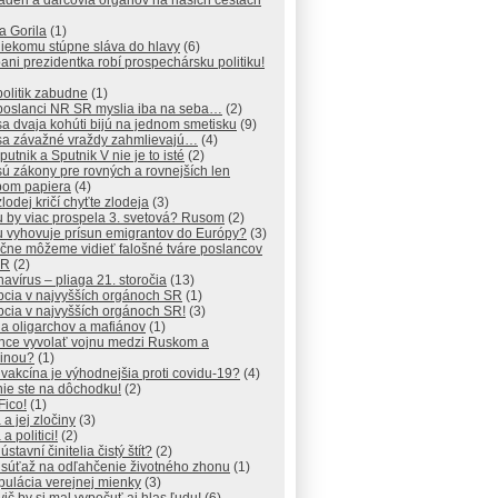
déri a darcovia orgánov na našich cestách
a Gorila
(1)
iekomu stúpne sláva do hlavy
(6)
ani prezidentka robí prospechársku politiku!
olitik zabudne
(1)
poslanci NR SR myslia iba na seba…
(2)
a dvaja kohúti bijú na jednom smetisku
(9)
sa závažné vraždy zahmlievajú…
(4)
putnik a Sputnik V nie je to isté
(2)
ú zákony pre rovných a rovnejších len
pom papiera
(4)
lodej kričí chyťte zlodeja
(3)
 by viac prospela 3. svetová? Rusom
(2)
 vyhovuje prísun emigrantov do Európy?
(3)
čne môžeme vidieť falošné tváre poslancov
SR
(2)
avírus – pliaga 21. storočia
(13)
pcia v najvyšších orgánoch SR
(1)
cia v najvyšších orgánoch SR!
(3)
na oligarchov a mafiánov
(1)
chce vyvolať vojnu medzi Ruskom a
jinou?
(1)
 vakcína je výhodnejšia proti covidu-19?
(4)
ie ste na dôchodku!
(2)
Fico!
(1)
 a jej zločiny
(3)
a politici!
(2)
ústavní činitelia čistý štít?
(2)
 súťaž na odľahčenie životného zhonu
(1)
ulácia verejnej mienky
(3)