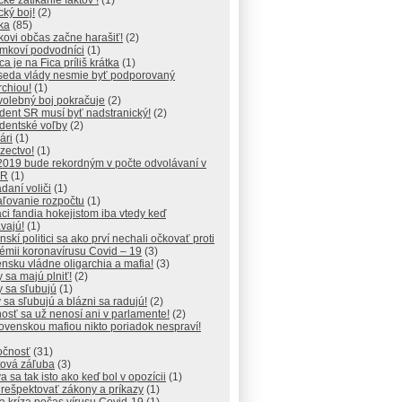
ické zatĺkanie faktov !
(1)
ický boj!
(2)
ika
(85)
ikovi občas začne harašiť!
(2)
mkoví podvodníci
(1)
ca je na Fica príliš krátka
(1)
seda vlády nesmie byť podporovaný
rchiou!
(1)
volebný boj pokračuje
(2)
dent SR musí byť nadstranický!
(2)
dentské voľby
(2)
ári
(1)
ezectvo!
(1)
2019 bude rekordným v počte odvolávaní v
SR
(1)
daní voliči
(1)
aľovanie rozpočtu
(1)
ci fandia hokejistom iba vtedy keď
vajú!
(1)
nskí politici sa ako prví nechali očkovať proti
émii koronavírusu Covid – 19
(3)
nsku vládne oligarchia a mafia!
(3)
 sa majú plniť!
(2)
 sa sľubujú
(1)
 sa sľubujú a blázni sa radujú!
(2)
osť sa už nenosí ani v parlamente!
(2)
ovenskou mafiou nikto poriadok nespraví!
očnosť
(31)
tová záľuba
(3)
a sa tak isto ako keď bol v opozícii
(1)
 rešpektovať zákony a príkazy
(1)