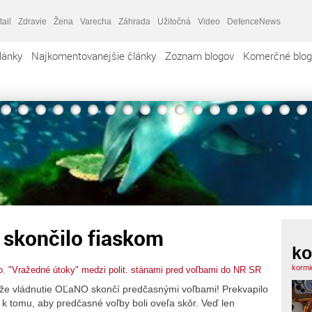
tail
Zdravie
Žena
Varecha
Záhrada
Užitočná
Video
DefenceNews
lánky
Najkomentovanejšie články
Zoznam blogov
Komerčné blog
 skončilo fiaskom
ko
kormi
o
,
"Vražedné útoky" medzi polit. stánami pred voľbami do NR SR
, že vládnutie OĽaNO skončí predčasnými voľbami! Prekvapilo
 k tomu, aby predčasné voľby boli oveľa skôr. Veď len