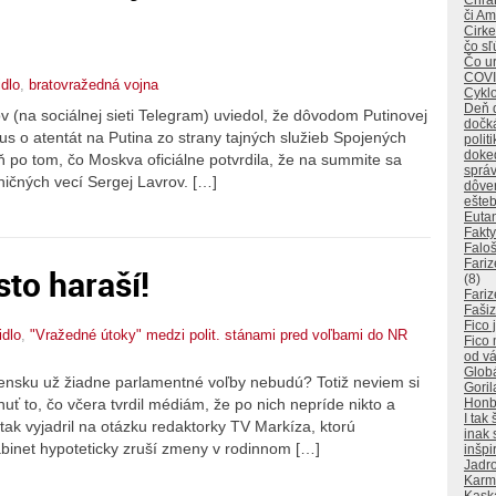
Chráň
či A
Cirke
čo sľ
Čo ur
COVI
dlo
,
bratovražedná vojna
Cyklo
Deň 
 (na sociálnej sieti Telegram) uviedol, že dôvodom Putinovej
dočk
 o atentát na Putina zo strany tajných služieb Spojených
polit
doked
deň po tom, čo Moskva oficiálne potvrdila, že na summite sa
sprá
ničných vecí Sergej Lavrov. […]
dôver
ešteb
Euta
Fakty
Falo
Fariz
sto haraší!
(8)
Fariz
Faši
Fico 
idlo
,
"Vražedné útoky" medzi polit. stánami pred voľbami do NR
Fico
od v
Glob
vensku už žiadne parlamentné voľby nebudú? Totiž neviem si
Goril
uť to, čo včera tvrdil médiám, že po nich nepríde nikto a
Honba
I tak
tak vyjadril na otázku redaktorky TV Markíza, ktorú
inak 
abinet hypoteticky zruší zmeny v rodinnom […]
inšpi
Jadro
Karm