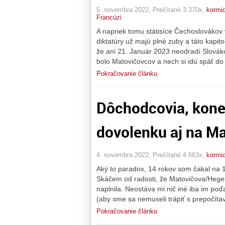
5. novembra 2022, Prečítané 3 370x,
kormid
Francúzi
A napriek tomu státisíce Čechoslovákov v
diktatúry už majú plné zuby a táto kapit
že ani 21. Január 2023 neodradí Slovákov
bolo Matovičovcov a nech si idú späť do 
Pokračovanie článku
Dôchodcovia, kone
dovolenku aj na M
4. novembra 2022, Prečítané 4 663x,
kormid
Aký to paradox, 14 rokov som čakal na
Skáčem od radosti, že Matovičova/Hegero
naplnila. Neostáva mi nič iné iba im poď
(aby sme sa nemuseli trápiť s prepočítav
Pokračovanie článku