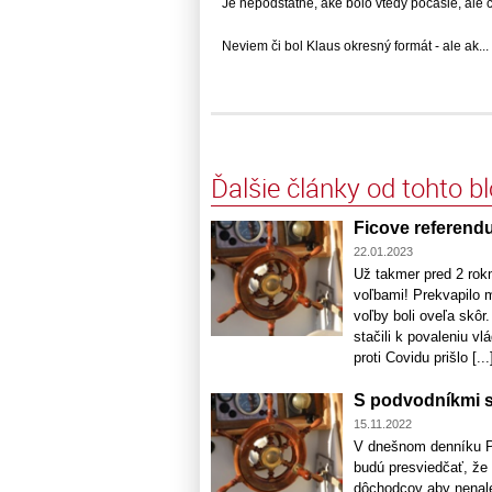
Je nepodstatné, aké bolo vtedy počasie, ale čo.
Neviem či bol Klaus okresný formát - ale ak... .
Ďalšie články od tohto b
Ficove referend
22.01.2023
Už takmer pred 2 rok
voľbami! Prekvapilo m
voľby boli oveľa skôr
stačili k povaleniu v
proti Covidu prišlo [...
S podvodníkmi s
15.11.2022
V dnešnom denníku Pr
budú presviedčať, že
dôchodcov aby nenale