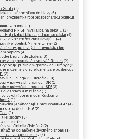
déri a darcovia orgánov na našich cestách
a Gorila
(1)
iekomu stúpne sláva do hlavy
(6)
ani prezidentka robí prospechársku politiku!
olitik zabudne
(1)
poslanci NR SR myslia iba na seba…
(2)
a dvaja kohúti bijú na jednom smetisku
(9)
sa závažné vraždy zahmlievajú…
(4)
putnik a Sputnik V nie je to isté
(2)
ú zákony pre rovných a rovnejších len
pom papiera
(4)
lodej kričí chyťte zlodeja
(3)
 by viac prospela 3. svetová? Rusom
(2)
 vyhovuje prísun emigrantov do Európy?
(3)
čne môžeme vidieť falošné tváre poslancov
SR
(2)
avírus – pliaga 21. storočia
(13)
pcia v najvyšších orgánoch SR
(1)
cia v najvyšších orgánoch SR!
(3)
na oligarchov a mafiánov
(1)
chce vyvolať vojnu medzi Ruskom a
jinou?
(1)
 vakcína je výhodnejšia proti covidu-19?
(4)
ie ste na dôchodku!
(2)
Fico!
(1)
 a jej zločiny
(3)
a politici!
(2)
ústavní činitelia čistý štít?
(2)
 súťaž na odľahčenie životného zhonu
(1)
ulácia verejnej mienky
(3)