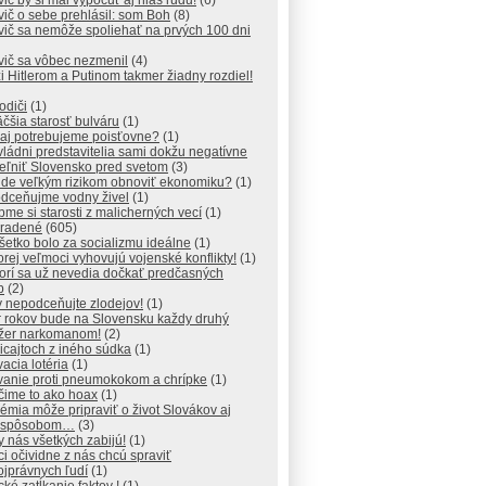
ič by si mal vypočuť aj hlas ľudu!
(6)
ič o sebe prehlásil: som Boh
(8)
ič sa nemôže spoliehať na prvých 100 dni
vič sa vôbec nezmenil
(4)
 Hitlerom a Putinom takmer žiadny rozdiel!
vodiči
(1)
čšia starosť bulváru
(1)
aj potrebujeme poisťovne?
(1)
vládni predstavitelia sami dokžu negatívne
teľniť Slovensko pred svetom
(3)
de veľkým rizikom obnoviť ekonomiku?
(1)
dceňujme vodny živel
(1)
me si starosti z malicherných vecí
(1)
radené
(605)
šetko bolo za socializmu ideálne
(1)
orej veľmoci vyhovujú vojenské konflikty!
(1)
orí sa už nevedia dočkať predčasných
b
(2)
 nepodceňujte zlodejov!
(1)
r rokov bude na Slovensku každy druhý
džer narkomanom!
(2)
icajtoch z iného súdka
(1)
acia lotéria
(1)
vanie proti pneumokokom a chrípke
(1)
čime to ako hoax
(1)
mia môže pripraviť o život Slovákov aj
 spôsobom…
(3)
y nás všetkých zabijú!
(1)
ici očividne z nás chcú spraviť
jprávnych ľudí
(1)