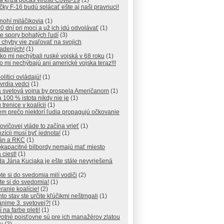
a kríza počas vírusu Covid-19
(1)
čky F-16 budú splácať ešte aj naši pravnuci!
nohí miláčikovia
(1)
0 dní pri moci a už ich idú odvolávať
(1)
e spory bohatých ľudí
(3)
 chyby vie zvaľovať na svojich
iadených!
(1)
ko mi nechýbali ruské vojská v 68 roku
(1)
to mi nechýbajú ani americké vojska teraz!!!
olitici ovládajú!
(1)
tvrdia vedci
(1)
a svetová vojna by prospela Američanom
(1)
 100 % istota nikdy nie je
(1)
 trenice v koalícii
(1)
em prečo niektorí ľudia propagujú očkovanie
ovičovej vláde to začína vrieť
(1)
zícii musí byť jednota!
(1)
kán a RKC
(1)
okapacitné bilbordy nemajú mať miesto
 ciest!
(1)
a Jána Kuciaka je ešte stále nevyriešená
te si do svedomia milí vodiči
(2)
te si do svedomia!
(1)
ranie koalície!
(2)
nto stav ste určite kľúčikmi neštrngali
(1)
nime 3. svetovej?!
(1)
í na farbe pleti!
(1)
otné poisťovne sú pre ich manažérov zlatou