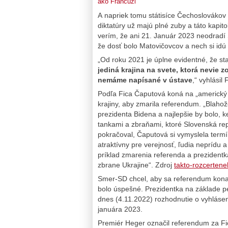
ako Francúzi
A napriek tomu státisíce Čechoslovákov v
diktatúry už majú plné zuby a táto kapit
verím, že ani 21. Január 2023 neodradí S
že dosť bolo Matovičovcov a nech si idú
„Od roku 2021 je úplne evidentné, že st
jediná krajina na svete, ktorá nevie 
nemáme napísané v ústave
,“ vyhlásil 
Podľa Fica Čaputová koná na „americký 
krajiny, aby zmarila referendum. „Blahože
prezidenta Bidena a najlepšie by bolo, 
tankami a zbraňami, ktoré Slovenská rep
pokračoval, Čaputová si vymyslela termí
atraktívny pre verejnosť, ľudia neprídu
príklad zmarenia referenda a prezidentk
zbrane Ukrajine“. Zdroj
takto-rozcertene
Smer-SD chcel, aby sa referendum konal
bolo úspešné. Prezidentka na základe p
dnes (4.11.2022) rozhodnutie o vyhlásen
januára 2023.
Premiér Heger označil referendum za F