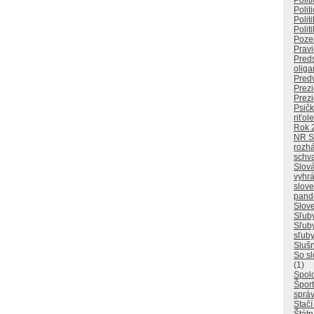
Polit
Polit
Polit
Polit
Poze
Pravi
Pred
oliga
Pred
Prezi
Prezi
Psičk
riťol
Rok 
NR 
rozhá
schv
Slová
vyhrá
slove
pand
Slove
Sľuby
Sľuby
sľuby
Slušn
So sl
(1)
Spol
Špor
správ
Stačí