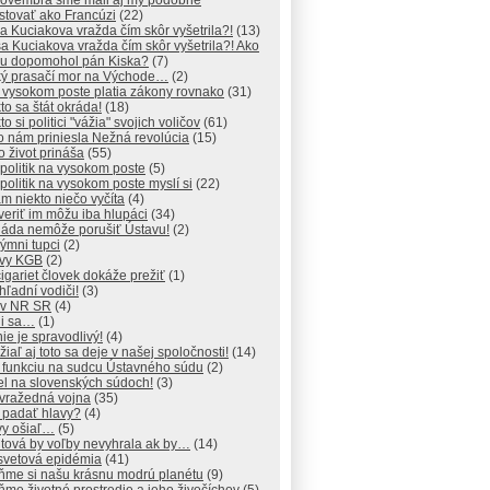
Novembra sme mali aj my podobne
stovať ako Francúzi
(22)
a Kuciakova vražda čím skôr vyšetrila?!
(13)
a Kuciakova vražda čím skôr vyšetrila?! Ako
mu dopomohol pán Kiska?
(7)
cký prasačí mor na Východe…
(2)
 vysokom poste platia zákony rovnako
(31)
kto sa štát okráda!
(18)
to si politici "vážia" svojich voličov
(61)
to nám priniesla Nežná revolúcia
(15)
to život prináša
(55)
 politik na vysokom poste
(5)
 politik na vysokom poste myslí si
(22)
m niekto niečo vyčíta
(4)
veriť im môžu iba hlupáci
(34)
láda nemôže porušiť Ústavu!
(2)
ýmni tupci
(2)
ívy KGB
(2)
igariet človek dokáže prežiť
(1)
ľadní vodiči!
(3)
y v NR SR
(4)
ni sa…
(1)
ie je spravodlivý!
(4)
iaľ aj toto sa deje v našej spoločnosti!
(14)
o funkciu na sudcu Ústavného súdu
(2)
el na slovenských súdoch!
(3)
ovražedná vojna
(35)
 padať hlavy?
(4)
vy ošiaľ…
(5)
tová by voľby nevyhrala ak by…
(14)
svetová epidémia
(41)
ňme si našu krásnu modrú planétu
(9)