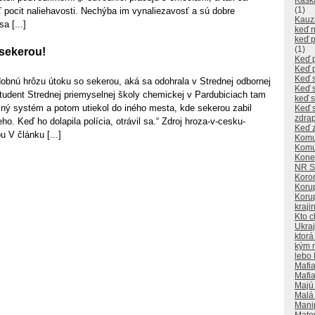
Kaska
(1)
 pocit naliehavosti. Nechýba im vynaliezavosť a sú dobre
Kauz
a [...]
keď n
keď p
(1)
 sekerou!
Keď p
Keď 
Keď s
dobnú hrôzu útoku so sekerou, aká sa odohrala v Strednej odbornej
Keď 
tudent Strednej priemyselnej školy chemickej v Pardubiciach tam
keď s
šný systém a potom utiekol do iného mesta, kde sekerou zabil
Keď s
zdra
o. Keď ho dolapila polícia, otrávil sa.“ Zdroj hroza-v-cesku-
Keď z
u V článku [...]
Komu
Komu
Kone
NR 
Koron
Koru
Korup
kraji
Kto 
Ukra
ktorá
kým n
lebo 
Mafia
Mafia 
Majú 
Malá
Manip