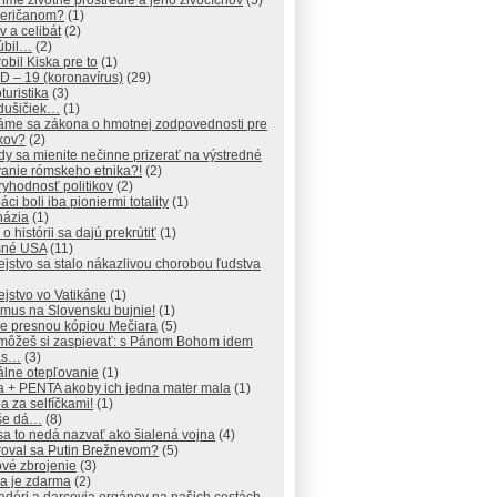
me životné prostredie a jeho živočíchov
(5)
meričanom?
(1)
v a celibát
(2)
úbil…
(2)
obil Kiska pre to
(1)
D – 19 (koronavírus)
(29)
turistika
(3)
dušičiek…
(1)
áme sa zákona o hmotnej zodpovednosti pre
ikov?
(2)
y sa mienite nečinne prizerať na výstredné
vanie rómskeho etnika?!
(2)
yhodnosť politikov
(2)
áci boli iba pioniermi totality
(1)
názia
(1)
 o histórii sa dajú prekrútiť
(1)
šné USA
(11)
ejstvo sa stalo nákazlivou chorobou ľudstva
ejstvo vo Vatikáne
(1)
zmus na Slovensku bujnie!
(1)
je presnou kópiou Mečiara
(5)
 môžeš si zaspievať: s Pánom Bohom idem
ás…
(3)
álne otepľovanie
(1)
a + PENTA akoby ich jedna mater mala
(1)
 za selfíčkami!
(1)
 še dá…
(8)
sa to nedá nazvať ako šialená vojna
(4)
roval sa Putin Brežnevom?
(5)
vé zbrojenie
(3)
a je zdarma
(2)