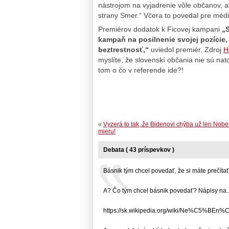
nástrojom na vyjadrenie vôle občanov, 
strany Smer.“ Včera to povedal pre méd
Premiérov dodatok k Ficovej kampani
„S
kampaň na posilnenie svojej pozície, 
beztrestnosť,“
uviedol premiér. Zdroj
H
myslíte, že slovenskí občania nie sú nato
tom o čo v referende ide?!
«
Vyzerá to tak, že Bidenovi chýba už len Nob
mieru!
Debata ( 43 príspevkov )
Básnik tým chcel povedať, že si máte prečítať..
A? Čo tým chcel básnik povedať? Nápisy na... 
https://sk.wikipedia.org/wiki/Ne%C5%BEn%C