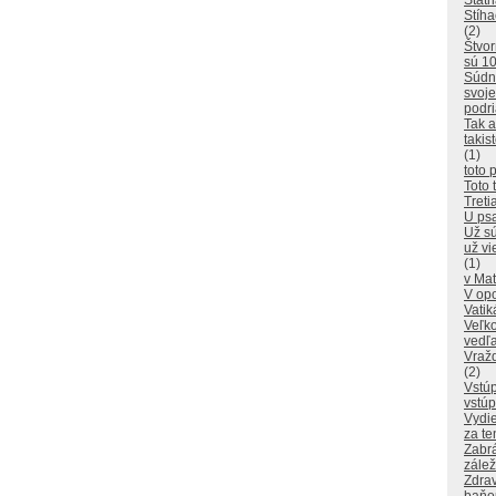
Štátn
Stíha
(2)
Štvor
sú 10
Súdn
svoje
podr
Tak a
takis
(1)
toto p
Toto 
Treti
U psa
Už sú
už vi
(1)
v Mat
V opo
Vati
Veľk
vedľa
Vražd
(2)
Vstúp
vstúp
Vydie
za te
Zabrá
zálež
Zdrav