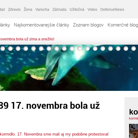
tail
Zdravie
Žena
Varecha
Záhrada
Užitočná
Video
DefenceNews
lánky
Najkomentovanejšie články
Zoznam blogov
Komerčné blog
novembra bola už zima a snežilo!
89 17. novembra bola už
ko
kormi
kormidlo
,
17. Novembra sme mali aj my podobne protestovať