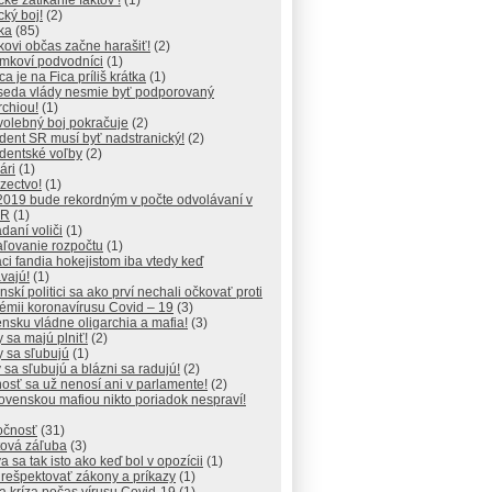
ické zatĺkanie faktov !
(1)
ický boj!
(2)
ika
(85)
ikovi občas začne harašiť!
(2)
mkoví podvodníci
(1)
ca je na Fica príliš krátka
(1)
seda vlády nesmie byť podporovaný
rchiou!
(1)
volebný boj pokračuje
(2)
dent SR musí byť nadstranický!
(2)
dentské voľby
(2)
ári
(1)
ezectvo!
(1)
2019 bude rekordným v počte odvolávaní v
SR
(1)
daní voliči
(1)
aľovanie rozpočtu
(1)
ci fandia hokejistom iba vtedy keď
vajú!
(1)
nskí politici sa ako prví nechali očkovať proti
émii koronavírusu Covid – 19
(3)
nsku vládne oligarchia a mafia!
(3)
 sa majú plniť!
(2)
 sa sľubujú
(1)
 sa sľubujú a blázni sa radujú!
(2)
osť sa už nenosí ani v parlamente!
(2)
ovenskou mafiou nikto poriadok nespraví!
očnosť
(31)
tová záľuba
(3)
a sa tak isto ako keď bol v opozícii
(1)
 rešpektovať zákony a príkazy
(1)