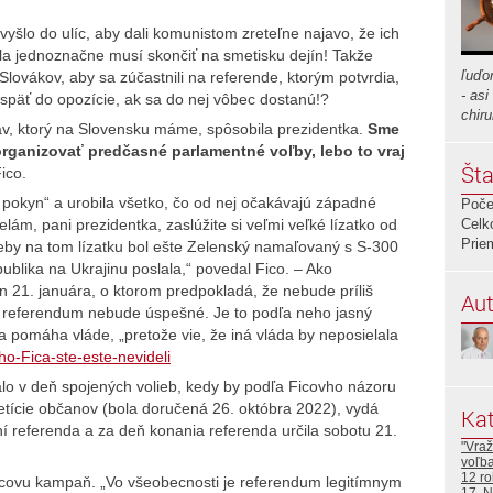
yšlo do ulíc, aby dali komunistom zreteľne najavo, že ich
ola jednoznačne musí skončiť na smetisku dejín! Takže
ľuďo
lovákov, aby sa zúčastnili na referende, ktorým potvrdia,
- as
 späť do opozície, ak sa do nej vôbec dostanú!?
chir
av, ktorý na Slovensku máme, spôsobila prezidentka.
Sme
zorganizovať predčasné parlamentné voľby, lebo to vraj
Šta
Fico.
pokyn“ a urobila všetko, čo od nej očakávajú západné
Poče
lám, pani prezidentka, zaslúžite si veľmi veľké lízatko od
Celk
Prie
keby na tom lízatku bol ešte Zelenský namaľovaný s S-300
ublika na Ukrajinu poslala,“ povedal Fico. – Ako
n 21. januára, o ktorom predpokladá, že nebude príliš
Aut
 a referendum nebude úspešné. Je to podľa neho jasný
a pomáha vláde, „pretože vie, že iná vláda by neposielala
ho-Fica-ste-este-nevideli
o v deň spojených volieb, kedy by podľa Ficovho názoru
etície občanov (bola doručená 26. októbra 2022), vydá
Kat
í referenda a za deň konania referenda určila sobotu 21.
"Vraž
voľb
12 ro
icovu kampaň. „Vo všeobecnosti je referendum legitímnym