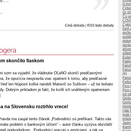
Chráň
.. ...
či A
Cirke
čo sľ
..
Čo ur
COVI
Cyklo
Celá debata
|
RSS tejto debaty
Deň 
dočk
polit
doked
sprá
logera
dôver
ešteb
Euta
um skončilo fiaskom
Fakty
Falo
Fariz
mi som sa vyjadril, že vládnutie OĽaNO skončí predčasnými
(8)
Fariz
a, že opozícia nespravila viac opatrení k tomu, aby predčasné
Faši
. Veď len hlúposti koľké narobili Matovič so Sulíkom – už tie bohato
Fico 
lády. Dobrým príkladom je fakt, že kvôli ich unáhleným opatreniam
Fico
od v
]
Glob
Goril
a na Slovensku roztrhlo vrece!
Honba
I tak
inak 
inšpi
avda ma zaujal tento článok „Podvodníci sú prefíkaní. Takto vás
Jadro
 máte problém s bankovým účtom“ – autor článku vyzýva obzvlášť
Karm
teli podvodníkom. „Podvodníci pracujú s emóciami, a tak sa