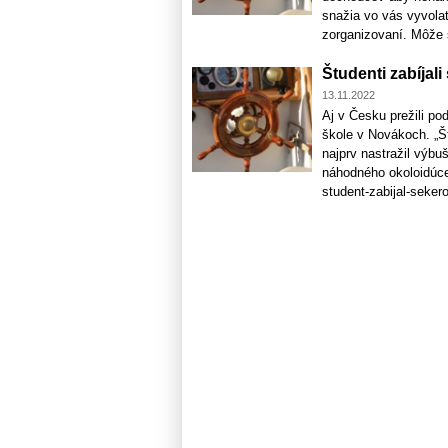
snažia vo vás vyvolať
zorganizovaní. Môže s
Študenti zabíjali
13.11.2022
Aj v Česku prežili po
škole v Novákoch. „Š
najprv nastražil výbu
náhodného okoloidúceh
student-zabijal-sekero