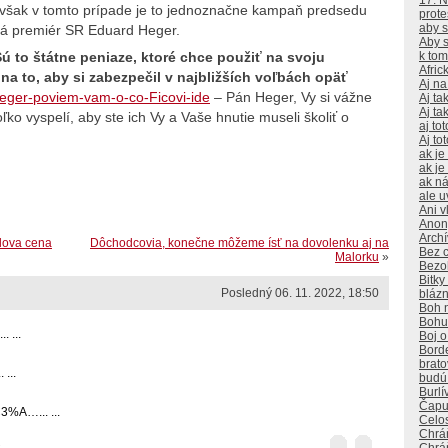
17. 
avšak v tomto prípade je to jednoznačne kampaň predsedu
prote
aby s
iá premiér SR Eduard Heger.
Aby s
k to
ú to štátne peniaze, ktoré chce použiť na svoju
Afri
na to, aby si zabezpečil v najbližších voľbách opäť
Aj na
eger-poviem-vam-o-co-Ficovi-ide
– Pán Heger, Vy si vážne
Aj ta
Aj tak
ľko vyspelí, aby ste ich Vy a Vaše hnutie museli školiť o
aj to
Aj to
ak je
ak je
ak ná
ale u
Ani v
Anon
Arch
elova cena
Dôchodcovia, konečne môžeme ísť na dovolenku aj na
Bez c
Malorku
»
Bezoh
Bitk
Posledný 06. 11. 2022, 18:50
bláz
Boh n
Bohuž
. ...
Boj 
Bord
brat
...
budú
Burlí
Čapu
3%A…... ...
Celo
Chrá