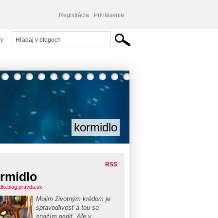
Registrácia
Prihlásenie
y
kormidlo
RSS
rmidlo
dlo.blog.pravda.sk
Mojim životným krédom je
spravodlivosť a tou sa
snažím riadiť. Ale v