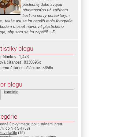
poslednej dobe svojou
otvorenosťou už začínam
liezť na nervy poniektorým
m, takže asi sa im nepáči moja fotografia
i budem musieť navštíviť plastického
urga, aby som sa im zapáčil. :-D
tistiky blogu
t článkov: 1,473
ová čítanosť: 8330696x
merná čítanosť článkov: 5656x
or blogu
kormidlo
egórie
edné útoky" medzi polit. stánami pred
ami do NR SR
(58)
kov stačilo
(15)