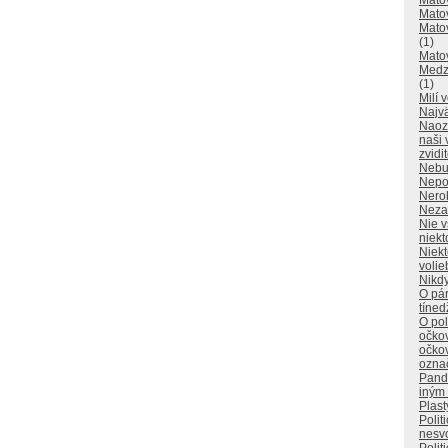
Matov
Matov
Matov
(1)
Mato
Medzi
(1)
Milí 
Najvä
Naoz
naši 
zvidi
Nebu
Nepo
Nerob
Neza
Nie v
niekt
Niekt
volie
Nikdy
O pá
tíne
O pol
očkov
očko
ozna
Pandé
iným
Plast
Polit
nesvo