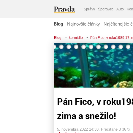
Správy
Športweb
Auto
Kok
Blog
Najnovšie články
Najčítanejšie č
Blog
>
kormidlo
>
Pán Fico, v roku1989 17. 
Pán Fico, v roku19
zima a snežilo!
5. novembra 2022 14:33
, Prečítané 3 367x,