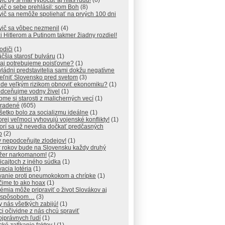
ič by si mal vypočuť aj hlas ľudu!
(6)
ič o sebe prehlásil: som Boh
(8)
ič sa nemôže spoliehať na prvých 100 dni
vič sa vôbec nezmenil
(4)
 Hitlerom a Putinom takmer žiadny rozdiel!
vodiči
(1)
čšia starosť bulváru
(1)
aj potrebujeme poisťovne?
(1)
vládni predstavitelia sami dokžu negatívne
teľniť Slovensko pred svetom
(3)
de veľkým rizikom obnoviť ekonomiku?
(1)
dceňujme vodny živel
(1)
me si starosti z malicherných vecí
(1)
radené
(605)
šetko bolo za socializmu ideálne
(1)
orej veľmoci vyhovujú vojenské konflikty!
(1)
orí sa už nevedia dočkať predčasných
b
(2)
 nepodceňujte zlodejov!
(1)
r rokov bude na Slovensku každy druhý
džer narkomanom!
(2)
icajtoch z iného súdka
(1)
acia lotéria
(1)
vanie proti pneumokokom a chrípke
(1)
čime to ako hoax
(1)
mia môže pripraviť o život Slovákov aj
 spôsobom…
(3)
y nás všetkých zabijú!
(1)
ici očividne z nás chcú spraviť
jprávnych ľudí
(1)