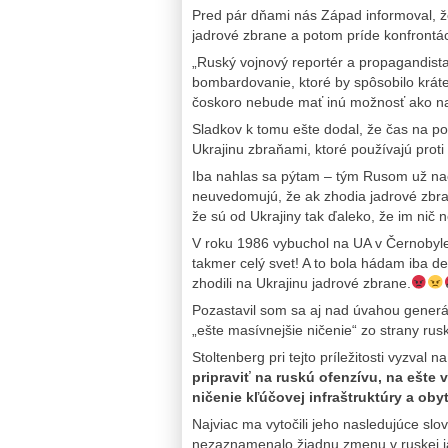
Pred pár dňami nás Západ informoval, ž
jadrové zbrane a potom príde konfrontác
„Ruský vojnový reportér a propagandis
bombardovanie, ktoré by spôsobilo kráter
čoskoro nebude mať inú možnosť ako na 
Sladkov k tomu ešte dodal, že čas na pos
Ukrajinu zbraňami, ktoré používajú prot
Iba nahlas sa pýtam – tým Rusom už načis
neuvedomujú, že ak zhodia jadrové zbrane
že sú od Ukrajiny tak ďaleko, že im nič 
V roku 1986 vybuchol na UA v Černobyle 
takmer celý svet! A to bola hádam iba des
zhodili na Ukrajinu jadrové zbrane.
Pozastavil som sa aj nad úvahou generá
„ešte masívnejšie ničenie“ zo strany rus
Stoltenberg pri tejto príležitosti vyzval
pripraviť na ruskú ofenzívu, na ešte v
ničenie kľúčovej infraštruktúry a oby
Najviac ma vytočili jeho nasledujúce sl
nezaznamenalo žiadnu zmenu v ruskej jadr