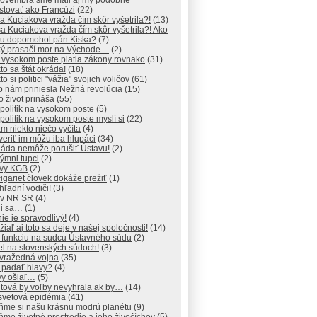
Novembra sme mali aj my podobne
stovať ako Francúzi
(22)
a Kuciakova vražda čím skôr vyšetrila?!
(13)
a Kuciakova vražda čím skôr vyšetrila?! Ako
mu dopomohol pán Kiska?
(7)
cký prasačí mor na Východe…
(2)
 vysokom poste platia zákony rovnako
(31)
kto sa štát okráda!
(18)
to si politici "vážia" svojich voličov
(61)
to nám priniesla Nežná revolúcia
(15)
to život prináša
(55)
 politik na vysokom poste
(5)
 politik na vysokom poste myslí si
(22)
m niekto niečo vyčíta
(4)
veriť im môžu iba hlupáci
(34)
láda nemôže porušiť Ústavu!
(2)
ýmni tupci
(2)
ívy KGB
(2)
igariet človek dokáže prežiť
(1)
ľadní vodiči!
(3)
y v NR SR
(4)
ni sa…
(1)
ie je spravodlivý!
(4)
iaľ aj toto sa deje v našej spoločnosti!
(14)
o funkciu na sudcu Ústavného súdu
(2)
el na slovenských súdoch!
(3)
ovražedná vojna
(35)
 padať hlavy?
(4)
vy ošiaľ…
(5)
tová by voľby nevyhrala ak by…
(14)
svetová epidémia
(41)
ňme si našu krásnu modrú planétu
(9)