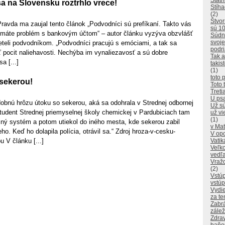
Štátn
a na Slovensku roztrhlo vrece!
Stíha
(2)
Štvor
avda ma zaujal tento článok „Podvodníci sú prefíkaní. Takto vás
sú 10
 máte problém s bankovým účtom“ – autor článku vyzýva obzvlášť
Súdn
svoje
teli podvodníkom. „Podvodníci pracujú s emóciami, a tak sa
podr
 pocit naliehavosti. Nechýba im vynaliezavosť a sú dobre
Tak a
a [...]
takis
(1)
toto p
 sekerou!
Toto 
Treti
U psa
dobnú hrôzu útoku so sekerou, aká sa odohrala v Strednej odbornej
Už sú
tudent Strednej priemyselnej školy chemickej v Pardubiciach tam
už vi
(1)
šný systém a potom utiekol do iného mesta, kde sekerou zabil
v Mat
o. Keď ho dolapila polícia, otrávil sa.“ Zdroj hroza-v-cesku-
V opo
u V článku [...]
Vati
Veľk
vedľa
Vražd
(2)
Vstúp
vstúp
Vydie
za te
Zabrá
zálež
Zdrav