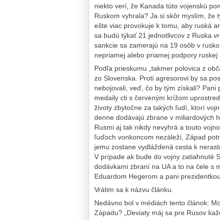
niekto verí, že Kanada túto vojenskú po
Ruskom vyhrala? Ja si skôr myslím, že 
ešte viac provokuje k tomu, aby ruská a
sa budú týkať 21 jednotlivcov z Ruska vr
sankcie sa zamerajú na 19 osôb v rusko
nepriamej alebo priamej podpory ruskej
Podľa prieskumu „takmer polovica z obč
zo Slovenska. Proti agresorovi by sa post
nebojovali, veď, čo by tým získali? Pan
medaily cti s červeným krížom uprostre
životy zbytočne za takých ľudí, ktorí v
denne dodávajú zbrane v miliardových ho
Rusmi aj tak nikdy nevyhrá a touto vojno
ľuďoch vonkoncom nezáleží, Západ potreb
jemu zostane vydláždená cesta k nerast
V prípade ak bude do vojny zatiahnuté Slo
dodávkami zbraní na UA a to na čele s
Eduardom Hegerom a pani prezidentko
Vrátim sa k názvu článku.
Nedávno bol v médiách tento článok: Mobi
Západu? „Deviaty máj sa pre Rusov každ