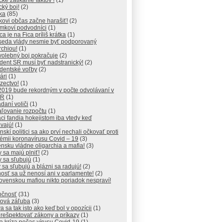
ické zatĺkanie faktov !
(1)
ický boj!
(2)
ika
(85)
ikovi občas začne harašiť!
(2)
mkoví podvodníci
(1)
ca je na Fica príliš krátka
(1)
seda vlády nesmie byť podporovaný
rchiou!
(1)
volebný boj pokračuje
(2)
dent SR musí byť nadstranický!
(2)
dentské voľby
(2)
ári
(1)
ezectvo!
(1)
2019 bude rekordným v počte odvolávaní v
SR
(1)
daní voliči
(1)
aľovanie rozpočtu
(1)
ci fandia hokejistom iba vtedy keď
vajú!
(1)
nskí politici sa ako prví nechali očkovať proti
émii koronavírusu Covid – 19
(3)
nsku vládne oligarchia a mafia!
(3)
 sa majú plniť!
(2)
 sa sľubujú
(1)
 sa sľubujú a blázni sa radujú!
(2)
osť sa už nenosí ani v parlamente!
(2)
ovenskou mafiou nikto poriadok nespraví!
očnosť
(31)
tová záľuba
(3)
a sa tak isto ako keď bol v opozícii
(1)
 rešpektovať zákony a príkazy
(1)