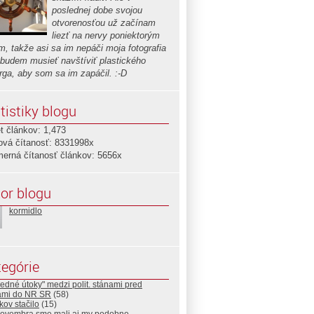
poslednej dobe svojou
otvorenosťou už začínam
liezť na nervy poniektorým
m, takže asi sa im nepáči moja fotografia
i budem musieť navštíviť plastického
urga, aby som sa im zapáčil. :-D
tistiky blogu
t článkov: 1,473
ová čítanosť: 8331998x
merná čítanosť článkov: 5656x
or blogu
kormidlo
egórie
edné útoky" medzi polit. stánami pred
ami do NR SR
(58)
kov stačilo
(15)