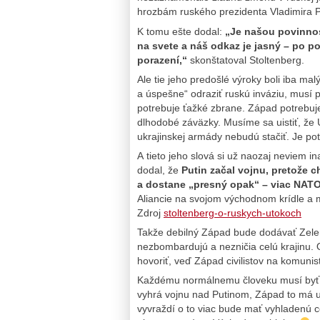
hrozbám ruského prezidenta Vladimira P
K tomu ešte dodal:
„Je našou povinnosť
na svete a náš odkaz je jasný – po p
porazení,“
skonštatoval Stoltenberg.
Ale tie jeho predošlé výroky boli iba ma
a úspešne“ odraziť ruskú inváziu, musí 
potrebuje ťažké zbrane. Západ potrebuje 
dlhodobé záväzky. Musíme sa uistiť, že 
ukrajinskej armády nebudú stačiť. Je pot
A tieto jeho slová si už naozaj neviem i
dodal, že
Putin začal vojnu, pretože 
a dostane „presný opak“ – viac NATO
Aliancie na svojom východnom krídle a
Zdroj
stoltenberg-o-ruskych-utokoch
Takže debilný Západ bude dodávať Zel
nezbombardujú a nezničia celú krajinu. O
hovoriť, veď Západ civilistov na komuni
Každému normálnemu človeku musí byť p
vyhrá vojnu nad Putinom, Západ to má 
vyvraždí o to viac bude mať vyhladenú 