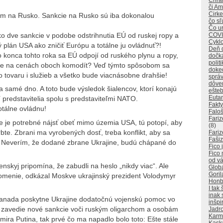
Chráň
či A
Cirke
ciám na Rusko. Sankcie na Rusko sú iba dokonalou
čo sľ
Čo ur
COVI
o dve sankcie v podobe odstrihnutia EÚ od ruskej ropy a
Cyklo
ný plán USA ako zničiť Európu a totálne ju ovládnuť?!
Deň 
 konca tohto roka sa EÚ odpojí od ruského plynu a ropy,
dočk
polit
etne na cenách oboch komodít? Veď týmto spôsobom sa
doked
 tovaru i služieb a všetko bude viacnásobne drahšie!
sprá
dôver
a samé dno. A toto bude výsledok šialencov, ktorí konajú
ešteb
Euta
í predstavitelia spolu s predstaviteľmi NATO.
Fakty
tálne ovládnu!
Falo
Fariz
 je potrebné nájsť obeť mimo územia USA, tú potopí, aby
(8)
bte. Zbrani ma vyrobených dosť, treba konflikt, aby sa
Fariz
Faši
ť. Neverím, že dodané zbrane Ukrajine, budú chápané do
Fico 
Fico
od v
enskyj pripomína, že zabudli na heslo „nikdy viac“. Ale
Glob
Goril
pomenie, odkázal Moskve ukrajinský prezident Volodymyr
Honba
I tak
inak 
 Kanada poskytne Ukrajine dodatočnú vojenskú pomoc vo
inšpi
a zavedie nové sankcie voči ruským oligarchom a osobám
Jadro
Karm
ira Putina, tak prvé čo ma napadlo bolo toto: Ešte stále