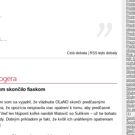
Polit
Polit
Polit
Polit
..
Poze
Pravi
Pred
oliga
Pred
Prezi
. ...
Prezi
Psičk
riťol
Celá debata
|
RSS tejto debaty
Rok 
NR 
rozhá
schv
Slová
logera
vyhrá
slove
pand
Slove
um skončilo fiaskom
Sľuby
Sľuby
sľuby
mi som sa vyjadril, že vládnutie OĽaNO skončí predčasnými
Slušn
a, že opozícia nespravila viac opatrení k tomu, aby predčasné
So sl
. Veď len hlúposti koľké narobili Matovič so Sulíkom – už tie bohato
(1)
Spol
lády. Dobrým príkladom je fakt, že kvôli ich unáhleným opatreniam
Špor
]
správ
Stačí