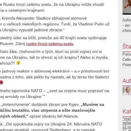
e Rusko hrozí celému svetu, že na Ukrajinu môže zhodiť
ia s ostatnými krajinami.
ta Kremľa Alexander Sladkov obhajoval atómové
ľuďo
 o veľkosti niekoľkých regiónov. Tvrdí, že Vladimir Putin už
- as
Ukrajinu vypustiť jadrové zbrane.“
chir
ledný úder sa blíži, pretože asi 40 krajín sveta vyzbrojuje
i Rusom. Zdroj
rusko-hrozi-celemu-svetu
Šta
to šibe, (nehovorím o tých, ktorí sú proti vojne) oni si
Poče
 na Ukrajinu, tak to ohrozí aj ich krajinu? Alebo si myslia,
Celk
nehrozí?!
Prie
jadrový reaktor v atómovej elektrárni – a v pohotovosti bol
atina z toho, aké peklo by nastalo, ak by teraz títo šialenci
Aut
lneho tajomníka NATO – „„svet sa zrejme musí pripraviť na
kej armády na Ukrajine.““
 na „zintenzívnenie“ dodávok zbraní pre Kyjev.
„Musíme sa
Kat
äčšiu brutalitu, viac utrpenia a ešte masívnejšie
tných oblastí,“
opísal situáciu šéf Aliancie.
"Vraž
voľb
ová: „Od vypuknutia vojny na Ukrajine 24. februára NATO
12 ro
ovej stratégii, upozornil Stoltenberg, a to napriek