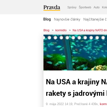
Správy
Športweb
Auto
Kok
Blog
Najnovšie články
Najčítanejšie č
Blog
>
kormidlo
>
Na USA a krajiny NATO dne
Na USA a krajiny 
rakety s jadrovými
9. mája 2022 14:19
, Prečítané 4 439x,
korm