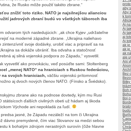
17. 
prote
utina, že Rusko môže použiť takéto zbrane.“
aby s
Aby s
ou znížiť toto riziko. NATO je najsilnejšou alianciou
k to
oužití jadrových zbraní budú vo všetkých táboroch iba
Afri
Aj na
Aj ta
lým odvarom tých nasledujúcich: „ak chce Kyjev „udržateľne
Aj tak
aj to
prejsť na moderné západné zbrane. „Ukrajina naliehavo
Aj to
zintenzívniť svoje dodávky, urobiť viac a pripraviť sa na
ak je
ak je
Ukrajina sa dokáže ubrániť. Iba odvaha a statočnosť
ak ná
rebná aj silná vojenská podpora zo Západu,“ vysvetlil.
ale u
Ani v
nak vysvetliť ako provokáciu, veď posúďte sami: Stoltenberg
Anon
chcel „menej NATO“ na hraniciach s Ruskou federáciou,
Arch
Bez c
 na svojich hraniciach,
väčšiu vojenskú prítomnosť
Bezoh
 možno aj dvoch nových členov NATO. (Fínsko a Švédsko).
Bitk
bláz
Boh n
Bohuž
enskyjmu zbrane ako na podnose dovtedy, kým mu Rusi
Boj 
 státisícoch ďalších civilných obeti už hádam aj škoda
Bord
brat
stickom Východe ani nepokladá za ľudí.
budú
redsa jasné, že Západu nezáleží na tom či Ukrajina
Burlí
Čapu
už dávno premyslené, čím viac Slovanov sa medzi sebou
Celo
cestu k bohatým zdrojom nerastných surovín (čiže hlavne
Chrá