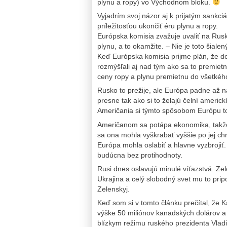
plynu a ropy) vo Východnom bloku.
Vyjadrím svoj názor aj k prijatým sank
príležitosťou ukončiť éru plynu a ropy.
Európska komisia zvažuje uvaliť na Rusk
plynu, a to okamžite. – Nie je toto šiale
Keď Európska komisia prijme plán, že do
rozmýšľali aj nad tým ako sa to premi
ceny ropy a plynu premietnu do všetkého
Rusko to prežije, ale Európa padne až n
presne tak ako si to želajú čelní americk
Američania si týmto spôsobom Európu to
Američanom sa potápa ekonomika, takže
sa ona mohla vyškrabať vyššie po jej chr
Európa mohla oslabiť a hlavne vyzbroji
budúcna bez protihodnoty.
Rusi dnes oslavujú minulé víťazstvá. Zel
Ukrajina a celý slobodný svet mu to pri
Zelenskyj.
Keď som si v tomto článku prečítal, že
výške 50 miliónov kanadských dolárov 
blízkym režimu ruského prezidenta Vladim