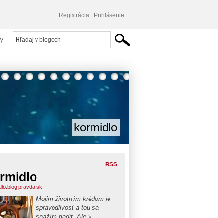
Registrácia
Prihlásenie
y
kormidlo
RSS
rmidlo
dlo.blog.pravda.sk
Mojim životným krédom je
spravodlivosť a tou sa
snažím riadiť. Ale v