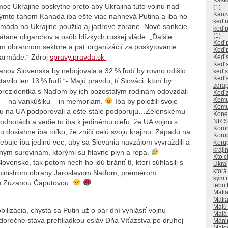
Kaska
moc Ukrajine poskytne preto aby Ukrajina túto vojnu nad
(1)
Kauz
týmto ťahom Kanada iba ešte viac nahnevá Putina a iba ho
keď n
rmáda na Ukrajine použila aj jadrové zbrane. Nové sankcie
keď p
(1)
átane oligarchov a osôb blízkych ruskej vláde. „Ďalšie
Keď p
m obrannom sektore a päť organizácií za poskytovanie
Keď 
 armáde.“ Zdroj
spravy.pravda.sk
Keď s
Keď 
anov Slovenska by nebojovala a 32 % ľudí by rovno odišlo
keď s
Keď s
avilo len 13 % ľudí.“- Majú pravdu, tí Slováci, ktorí by
zdra
i prezidentka s Naďom by ich pozostalým rodinám odovzdali
Keď z
Komu
d – na vankúšiku – in memoriam.
Iba by položili svoje
Komu
ojnu na UA podporovali a ešte stále podporujú…Zelenskému
Kone
NR 
dnotách a vedie to iba k jedinému cieľu, že UA vojnu s
Koron
u dosiahne iba toľko, že zničí celú svoju krajinu. Západu na
Koru
uje iba jedinú vec, aby sa Slovania navzájom vyvraždili a
Korup
kraji
ným surovinám, ktorými sú hlavne plyn a ropa.
Kto 
vensko, tak potom nech ho idú brániť tí, ktorí súhlasili s
Ukra
ktorá
 ministrom obrany Jaroslavom Naďom, premiérom
kým n
u Zuzanou Čaputovou.
lebo 
Mafia
Mafia 
Majú 
lizácia, chystá sa Putin už o pár dní vyhlásiť vojnu
Malá
oročne stáva prehliadkou osláv Dňa Víťazstva po druhej
Manip