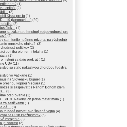
me životné prostredie a jeho živočíchov
(5)
meričanom?
(1)
v a celibát
(2)
úbil…
(2)
obil Kiska pre to
(1)
D – 19 (koronavírus)
(29)
turistika
(3)
dušičiek…
(1)
áme sa zákona o hmotnej zodpovednosti pre
ikov?
(2)
y sa mienite nečinne prizerať na výstredné
vanie rómskeho etnika?!
(2)
yhodnosť politikov
(2)
áci boli iba pioniermi totality
(1)
názia
(1)
 o histórii sa dajú prekrútiť
(1)
šné USA
(11)
ejstvo sa stalo nákazlivou chorobou ľudstva
ejstvo vo Vatikáne
(1)
zmus na Slovensku bujnie!
(1)
je presnou kópiou Mečiara
(5)
 môžeš si zaspievať: s Pánom Bohom idem
ás…
(3)
álne otepľovanie
(1)
a + PENTA akoby ich jedna mater mala
(1)
 za selfíčkami!
(1)
 še dá…
(8)
sa to nedá nazvať ako šialená vojna
(4)
roval sa Putin Brežnevom?
(5)
vé zbrojenie
(3)
a je zdarma
(2)