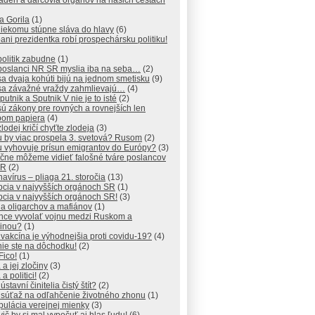
déri a darcovia orgánov na našich cestách
a Gorila
(1)
iekomu stúpne sláva do hlavy
(6)
ani prezidentka robí prospechársku politiku!
olitik zabudne
(1)
poslanci NR SR myslia iba na seba…
(2)
a dvaja kohúti bijú na jednom smetisku
(9)
sa závažné vraždy zahmlievajú…
(4)
putnik a Sputnik V nie je to isté
(2)
ú zákony pre rovných a rovnejších len
pom papiera
(4)
lodej kričí chyťte zlodeja
(3)
 by viac prospela 3. svetová? Rusom
(2)
 vyhovuje prísun emigrantov do Európy?
(3)
čne môžeme vidieť falošné tváre poslancov
SR
(2)
avírus – pliaga 21. storočia
(13)
pcia v najvyšších orgánoch SR
(1)
cia v najvyšších orgánoch SR!
(3)
na oligarchov a mafiánov
(1)
chce vyvolať vojnu medzi Ruskom a
jinou?
(1)
 vakcína je výhodnejšia proti covidu-19?
(4)
ie ste na dôchodku!
(2)
Fico!
(1)
 a jej zločiny
(3)
a politici!
(2)
ústavní činitelia čistý štít?
(2)
 súťaž na odľahčenie životného zhonu
(1)
ulácia verejnej mienky
(3)