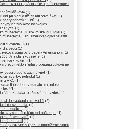
a kríza počas vírusu Covid-19
(1)
čky F-16 budú splácať ešte aj naši pravnuci!
nohí miláčikovia
(1)
0 dní pri moci a už ich idú odvolávať
(1)
e spory bohatých ľudí
(3)
 chyby vie zvaľovať na svojich
iadených!
(1)
ko mi nechýbali ruské vojská v 68 roku
(1)
to mi nechýbajú ani americké vojska teraz!!!
olitici ovládajú!
(1)
tvrdia vedci
(1)
a svetová vojna by prospela Američanom
(1)
 100 % istota nikdy nie je
(1)
 trenice v koalícii
(1)
em prečo niektorí ľudia propagujú očkovanie
ovičovej vláde to začína vrieť
(1)
zícii musí byť jednota!
(1)
kán a RKC
(1)
okapacitné bilbordy nemajú mať miesto
 ciest!
(1)
a Jána Kuciaka je ešte stále nevyriešená
te si do svedomia milí vodiči
(2)
te si do svedomia!
(1)
ranie koalície!
(2)
nto stav ste určite kľúčikmi neštrngali
(1)
nime 3. svetovej?!
(1)
í na farbe pleti!
(1)
otné poisťovne sú pre ich manažérov zlatou