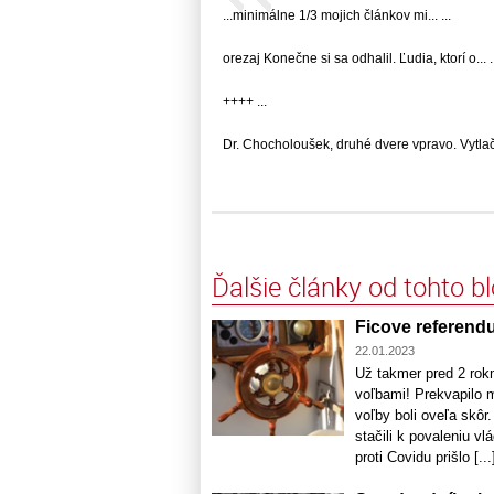
...minimálne 1/3 mojich článkov mi... ...
orezaj Konečne si sa odhalil. Ľudia, ktorí o... .
++++ ...
Dr. Chocholoušek, druhé dvere vpravo. Vytlač..
Ďalšie články od tohto b
Ficove referend
22.01.2023
Už takmer pred 2 rok
voľbami! Prekvapilo m
voľby boli oveľa skôr
stačili k povaleniu v
proti Covidu prišlo [...