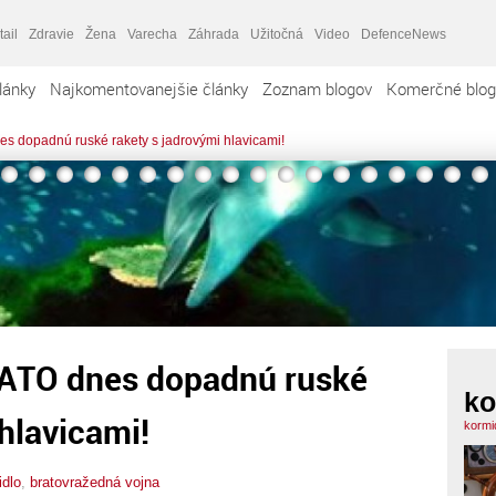
tail
Zdravie
Žena
Varecha
Záhrada
Užitočná
Video
DefenceNews
lánky
Najkomentovanejšie články
Zoznam blogov
Komerčné blog
s dopadnú ruské rakety s jadrovými hlavicami!
NATO dnes dopadnú ruské
ko
 hlavicami!
kormi
idlo
,
bratovražedná vojna