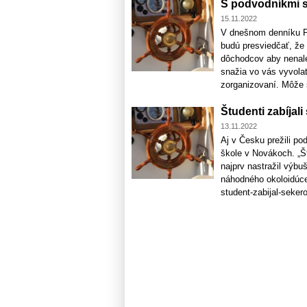
S podvodníkmi s
15.11.2022
V dnešnom denníku Pr
budú presviedčať, že
dôchodcov aby nenale
snažia vo vás vyvolať
zorganizovaní. Môže s
Študenti zabíjali
13.11.2022
Aj v Česku prežili po
škole v Novákoch. „Š
najprv nastražil výbu
náhodného okoloidúceh
student-zabijal-sekero