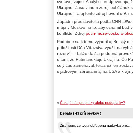
svetovej vojne. Analytici predpovedajú, ž
Ukrajine. Zase v inom zdroji bol článok s
Ukrajine – a aj tento zdroj hovoril o 9. má
Západní predstavitelia podľa CNN
„dlho 
mája v Moskve na to, aby oznámil buď v
konfliktu. Zdroj
putin-moze-coskoro-ofici
Podobne sa k tomu vyjadril aj Britský mi
príležitosti Dňa Víťazstva využiť na vyhl
rezerv“. – Takže ďalšia podobná provokác
o tom, že Putin anektuje Ukrajinu. Čo Put
celý čas zameriaval, teraz už len zostáva
s jadrovými zbraňami aj na USA a kraji
«
Čakajú nás preplatky alebo nedoplatky?
Debata ( 43 príspevkov )
Zistil som, že tvoja obľúbená nadávka pre... ..