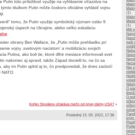
Matov
e Putin túto príležitosť využije na vyhlásenie víťazstva na
Matov
 týmto titulkom Putin môže čoskoro oficiálne vyhlásiť vojnu
Matov
(1)
ji.
Mato
Medzi
verili“
tomu, že Putin využije symbolický význam osláv 9.
(1)
ojenský úspech na Ukrajine, alebo veľkú eskaláciu
Milí 
alne
Najvä
Naoz
nister obrany Ben Wallace, že „Putin môže prehliadku pri
naši 
zvidi
ásenie vojny ‚svetovým nacistom‘ a mobilizáciu svojich
Nebu
ia Putina, ako boli tie, ktoré dlhé mesiace informovali svet
Nepo
Nerob
in nakoniec aj spravil, takže Západ docielil to, na čo sa
Neza
, aby im Putin splnil aj to, čo predpovedali, že dnes zaútočí
Nie v
niekt
ny NATO.
Niekt
volie
Nikdy
O pá
tíne
O pol
očkov
Koľko Slovákov očakáva niečo od prvej dámy USA?
»
očko
ozna
Pandé
Posledný 15. 05. 2022, 17:38
iným
Plast
Polit
.
nesvo