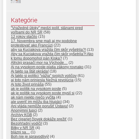
Kategórie
"Vražedné útoky" medzi polit. stánami pred
voľbami do NR SR
(58)
12 rokov stačilo
(15)
17. Novembra sme mali aj my podobne
protestovať ako Francúzi
(22)
aby sa Kuciakova vražda čím skôr vyšetrila?!
(13)
Aby sa Kuciakova vražda čím skôr vyšetrila?! Ako
k tomu dopomohol pán Kiska?
(7)
Africký prasačí mor na Východe…
(2)
Aj na vysokom poste platia zákony rovnako
(31)
Aj takto sa štát okráda!
(18)
Aj takto si politici "vážia" svojich voličov
(61)
aj toto nám priniesla Nežná revolúcia
(15)
Aj toto život prináša
(55)
ak je politik na vysokom poste
(5)
ak je politik na vysokom poste myslí si
(22)
ak nám niekto niečo vyčíta
(4)
ale uveriť im môžu iba hlupáci
(34)
Ani vláda nemôže porušiť Ústavu!
(2)
Anonýmni tupci
(2)
Archívy KGB
(2)
Bez cigariet človek dokáže prežiť
(1)
Bezohľadní vodiči!
(3)
Bitky v NR SR
(4)
blázni sa…
(1)
Boh nie je spravodlivý!
(4)