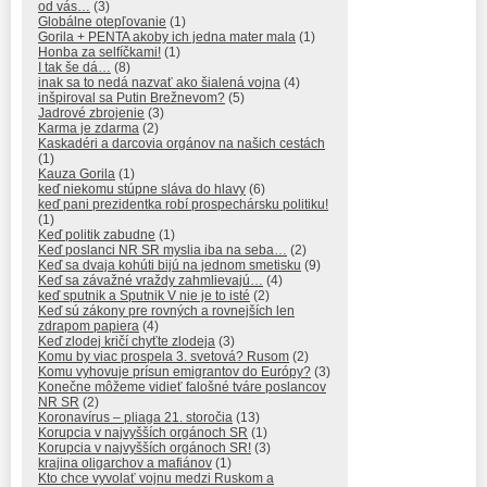
od vás…
(3)
Globálne otepľovanie
(1)
Gorila + PENTA akoby ich jedna mater mala
(1)
Honba za selfíčkami!
(1)
I tak še dá…
(8)
inak sa to nedá nazvať ako šialená vojna
(4)
inšpiroval sa Putin Brežnevom?
(5)
Jadrové zbrojenie
(3)
Karma je zdarma
(2)
Kaskadéri a darcovia orgánov na našich cestách
(1)
Kauza Gorila
(1)
keď niekomu stúpne sláva do hlavy
(6)
keď pani prezidentka robí prospechársku politiku!
(1)
Keď politik zabudne
(1)
Keď poslanci NR SR myslia iba na seba…
(2)
Keď sa dvaja kohúti bijú na jednom smetisku
(9)
Keď sa závažné vraždy zahmlievajú…
(4)
keď sputnik a Sputnik V nie je to isté
(2)
Keď sú zákony pre rovných a rovnejších len
zdrapom papiera
(4)
Keď zlodej kričí chyťte zlodeja
(3)
Komu by viac prospela 3. svetová? Rusom
(2)
Komu vyhovuje prísun emigrantov do Európy?
(3)
Konečne môžeme vidieť falošné tváre poslancov
NR SR
(2)
Koronavírus – pliaga 21. storočia
(13)
Korupcia v najvyšších orgánoch SR
(1)
Korupcia v najvyšších orgánoch SR!
(3)
krajina oligarchov a mafiánov
(1)
Kto chce vyvolať vojnu medzi Ruskom a