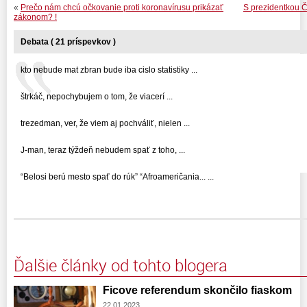
«
Prečo nám chcú očkovanie proti koronavírusu prikázať
S prezidentkou Č
zákonom? !
Debata ( 21 príspevkov )
kto nebude mat zbran bude iba cislo statistiky ...
štrkáč, nepochybujem o tom, že viacerí ...
trezedman, ver, že viem aj pochváliť, nielen ...
J-man, teraz týždeň nebudem spať z toho, ...
“Belosi berú mesto spať do rúk” “Afroameričania... ...
Ďalšie články od tohto blogera
Ficove referendum skončilo fiaskom
22.01.2023