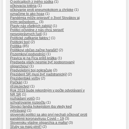
O policajtoch z iného súdka
(1)
očkovacia lotéria
(1)
očkovanie proti pneumokokom a chrípke
(1)
označime to ako hoax
(1)
Pandémia môže pripraviť o život Slovákov aj
iným spôsobom…
(3)
Plasty nás všetkých zabijú!
(1)
Politici očividne z nás chcú spraviť
nesvojprávnych ľudí
(1)
Politické zatĺkanie faktov !
(1)
Politický boj!
(2)
Politika
(85)
Politikovi občas začne harašiť!
(2)
Pozemkoví podvodníci
(1)
Pravica je na Fica príliš krátka
(1)
Predseda vlády nesmie byť podporovaný
oligarchiou!
(1)
Predvolebný boj pokračuje
(2)
Prezident SR musí byť nadstranický!
(2)
Prezidentské voľby
(2)
Psičkári
(1)
riťolezectvo!
(1)
Rok 2019 bude rekordným v počte odvolávaní v
NR SR
(1)
rozhádaní voliči
(1)
schvaľovanie rozpočtu
(1)
Slováci fandia hokejistom iba vtedy keď
vyhrávajú!
(1)
slovenskí politici sa ako prví nechali očkovať proti
pandémii koronavírusu Covid – 19
(3)
Slovensku vládne oligarchia a mafia!
(3)
Sľuby sa majú plniť!
(2)