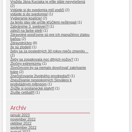
Vražda Jána Kuciaka je ešte stále nevyriešená
(2)
Vstúpte si do svedomia milí vodiči
(2)
vstúpte si do svedomia!
(1)
Vydieranie koalície!
(2)
za tento stav ste určite kľúčikmi neštrngali
(1)
Zabránime 3. svetovej?!
(1)
záleží na farbe pleti!
(1)
Zdravotné poisťovne sú pre ich manažérov zlatou
baňou
(2)
Zdravotníctvo
(8)
že sú zlodeji!
(1)
žeby sa za posledných 30 rokov niečo zmenilo…
(2)
Žeby sa zopakovala noc dlhých nožov?
(1)
Zločiny extremizmu
(1)
Zlončincom by sa nemalo dovoľovať zakrívanie
tváre
(2)
Znečisťovanie životného prostredia!!!
(1)
Zneužívanie nespokojných Slovákov k
protivládnym mítingom
(1)
Znížte si poslanecké platy!!!
(1)
Zrušte celibát!!!
(1)
Archív
január 2023
november 2022
október 2022
september 2022
august 2022