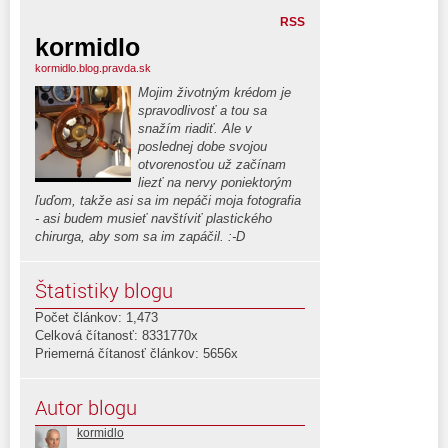
RSS
kormidlo
kormidlo.blog.pravda.sk
Mojim životným krédom je
spravodlivosť a tou sa
snažím riadiť. Ale v
poslednej dobe svojou
otvorenosťou už začínam
liezť na nervy poniektorým
ľuďom, takže asi sa im nepáči moja fotografia
- asi budem musieť navštíviť plastického
chirurga, aby som sa im zapáčil. :-D
Štatistiky blogu
Počet článkov: 1,473
Celková čítanosť: 8331770x
Priemerná čítanosť článkov: 5656x
Autor blogu
kormidlo