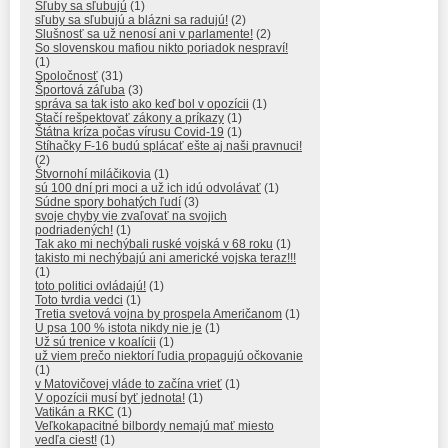
Sľuby sa sľubujú
(1)
sľuby sa sľubujú a blázni sa radujú!
(2)
Slušnosť sa už nenosí ani v parlamente!
(2)
So slovenskou mafiou nikto poriadok nespraví!
(1)
Spoločnosť
(31)
Športová záľuba
(3)
správa sa tak isto ako keď bol v opozícii
(1)
Stačí rešpektovať zákony a príkazy
(1)
Štátna kríza počas vírusu Covid-19
(1)
Stíhačky F-16 budú splácať ešte aj naši pravnuci!
(2)
Štvornohí miláčikovia
(1)
sú 100 dní pri moci a už ich idú odvolávať
(1)
Súdne spory bohatých ľudí
(3)
svoje chyby vie zvaľovať na svojich
podriadených!
(1)
Tak ako mi nechýbali ruské vojská v 68 roku
(1)
takisto mi nechýbajú ani americké vojska teraz!!!
(1)
toto politici ovládajú!
(1)
Toto tvrdia vedci
(1)
Tretia svetová vojna by prospela Američanom
(1)
U psa 100 % istota nikdy nie je
(1)
Už sú trenice v koalícii
(1)
už viem prečo niektorí ľudia propagujú očkovanie
(1)
v Matovičovej vláde to začína vrieť
(1)
V opozícii musí byť jednota!
(1)
Vatikán a RKC
(1)
Veľkokapacitné bilbordy nemajú mať miesto
vedľa ciest!
(1)