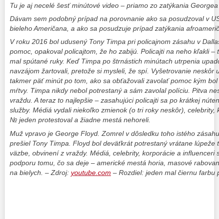
Tu je aj necelé šesť minútové video – priamo zo zatýkania
Georgea
Dávam sem podobný prípad na porovnanie ako sa posudzoval v USA 
bieleho Američana, a ako sa posudzuje prípad zatýkania afroamer
V roku 2016 bol udusený Tony Timpa pri policajnom zásahu v Dallase
pomoc, opakoval policajtom, že ho zabijú. Policajti na neho kľakli – t
mal spútané ruky. Keď Timpa po štrnástich minútach utrpenia upadol
navzájom žartovali, pretože si mysleli, že spí. Vyšetrovanie neskôr uk
takmer päť minút po tom, ako sa obťažovali zavolať pomoc kým bol 
mŕtvy. Timpa nikdy nebol potrestaný a sám zavolal políciu. Pitva nes
vraždu. A teraz to najlepšie – zasahujúci policajti sa po krátkej núten
služby. Médiá vydali niekoľko zmienok (o tri roky neskôr), celebrity, 
№ jeden protestoval a žiadne mestá nehoreli.
Muž vpravo je George Floyd. Zomrel v dôsledku toho istého zásah
prešiel Tony Timpa. Floyd bol deväťkrát potrestaný vrátane lúpeže te
väzbe, obvinení z vraždy. Médiá, celebrity, korporácie a influenceri 
podporu tomu, čo sa deje – americké mestá horia, masové rabovan
na bielych. – Zdroj:
youtube.com
– Rozdiel: jeden mal čiernu farbu p