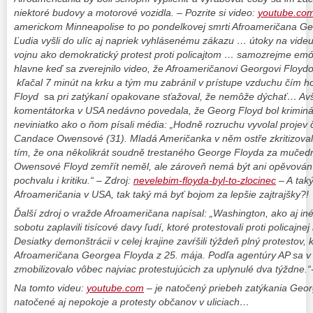
niektoré budovy a motorové vozidla.
– Pozrite si video:
youtube.co
americkom Minneapolise to po pondelkovej smrti Afroameričana Ge
Ľudia vyšli do ulíc aj napriek vyhlásenému zákazu …
útoky na videu
vojnu ako demokratický protest proti policajtom … samozrejme emóc
hlavne keď sa zverejnilo video, že
Afroameričanovi Georgovi Floydo
kľačal 7 minút na krku a tým mu zabránil v prístupe vzduchu čím ho
Floyd
sa
pri zatýkaní opakovane sťažoval, že nemôže dýchať…
Avš
komentátorka v USA
nedávno povedala, že
Georg Floyd bol kriminá
neviniatko ako o ňom písali média: „Hodně rozruchu vyvolal projev
Candace Owensové (31). Mladá Američanka v něm ostře zkritizoval
tím, že ona několikrát soudně trestaného George Floyda za mučed
Owensové Floyd zemřít neměl, ale zároveň nemá být ani opěvován ja
pochvalu i kritiku.“ – Zdroj:
nevelebim-floyda-byl-to-zlocinec
– A tak
Afroameričania v USA, tak taký má byť bojom za lepšie zajtrajšky?!
Ďalší zdroj o vražde Afroameričana napísal: „
Washington, ako aj in
sobotu zaplavili tisícové davy ľudí, ktoré protestovali proti policajnej
Desiatky demonštrácii v celej krajine zavŕšili týždeň plný protestov, 
Afroameričana Georgea Floyda z 25. mája. Podľa agentúry AP sa 
zmobilizovalo vôbec najviac protestujúcich za uplynulé dva týždne.“
Na tomto videu:
youtube.com
– je natočený priebeh zatýkania Geo
natočené aj nepokoje a protesty občanov v uliciach…