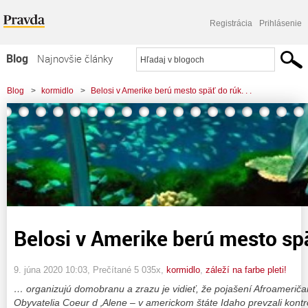
Registrácia
Prihlásenie
Blog
Najnovšie články
Najčítanejšie články
Blog
>
kormidlo
>
Belosi v Amerike berú mesto späť do rúk. . .
Najkomentovanejšie články
Zoznam blogov
Komerčné blogy
Belosi v Amerike berú mesto späť
9. júna 2020 10:03
, Prečítané 5 035x,
kormidlo
,
záleží na farbe pleti!
… organizujú domobranu a zrazu je vidieť, že pojašení Afroameriča
Obyvatelia Coeur d ‚Alene – v americkom štáte Idaho prevzali kontr