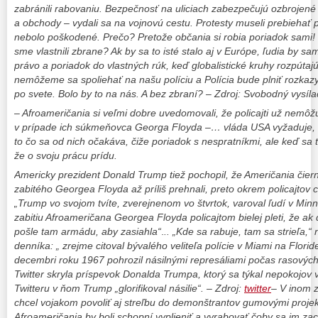
zabránili rabovaniu. Bezpečnosť na uliciach zabezpečujú ozbrojené h
a obchody – vydali sa na vojnovú cestu. Protesty museli prebiehať p
nebolo poškodené. Prečo? Pretože občania si robia poriadok sami
sme vlastnili zbrane? Ak by sa to isté stalo aj v Európe, ľudia by sa
právo a poriadok do vlastných rúk, keď globalistické kruhy rozpúta
nemôžeme sa spoliehať na našu políciu a Polícia bude plniť rozkaz
po svete. Bolo by to na nás. A bez zbraní? – Zdroj: Svobodný vysíl
– Afroameričania si veľmi dobre uvedomovali, že policajti už nemôžu
v prípade ich súkmeňovca
Georga Floyda –… vláda USA vyžaduje, a
to čo sa od nich očakáva, čiže poriadok s nespratníkmi, ale keď sa t
že o svoju prácu prídu.
Americky prezident Donald Trump tiež pochopil, že Američania čiernej
zabitého Georgea Floyda až príliš prehnali, preto okrem policajtov 
„Trump vo svojom tvíte, zverejnenom vo štvrtok, varoval ľudí v Minnea
zabitiu Afroameričana Georgea Floyda policajtom bielej pleti, že a
pošle tam armádu, aby zasiahla“
.
..
„Kde sa rabuje, tam sa strieľa,“
denníka: „ zrejme citoval bývalého veliteľa polície v Miami na Flori
decembri roku 1967 pohrozil násilnými represáliami počas rasových 
Twitter skryla príspevok Donalda Trumpa, ktorý sa týkal nepokojov
Twitteru v ňom Trump „glorifikoval násilie“. – Zdroj:
twitter
– V inom z
chcel vojakom povoliť aj streľbu do demonštrantov gumovými projektil
Afroameričania by boli schopní vyplieniť a vyrabovať čoby sa im zac