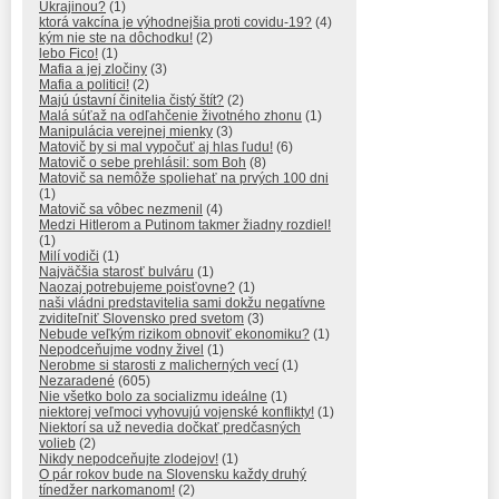
Ukrajinou?
(1)
ktorá vakcína je výhodnejšia proti covidu-19?
(4)
kým nie ste na dôchodku!
(2)
lebo Fico!
(1)
Mafia a jej zločiny
(3)
Mafia a politici!
(2)
Majú ústavní činitelia čistý štít?
(2)
Malá súťaž na odľahčenie životného zhonu
(1)
Manipulácia verejnej mienky
(3)
Matovič by si mal vypočuť aj hlas ľudu!
(6)
Matovič o sebe prehlásil: som Boh
(8)
Matovič sa nemôže spoliehať na prvých 100 dni
(1)
Matovič sa vôbec nezmenil
(4)
Medzi Hitlerom a Putinom takmer žiadny rozdiel!
(1)
Milí vodiči
(1)
Najväčšia starosť bulváru
(1)
Naozaj potrebujeme poisťovne?
(1)
naši vládni predstavitelia sami dokžu negatívne
zviditeľniť Slovensko pred svetom
(3)
Nebude veľkým rizikom obnoviť ekonomiku?
(1)
Nepodceňujme vodny živel
(1)
Nerobme si starosti z malicherných vecí
(1)
Nezaradené
(605)
Nie všetko bolo za socializmu ideálne
(1)
niektorej veľmoci vyhovujú vojenské konflikty!
(1)
Niektorí sa už nevedia dočkať predčasných
volieb
(2)
Nikdy nepodceňujte zlodejov!
(1)
O pár rokov bude na Slovensku každy druhý
tínedžer narkomanom!
(2)