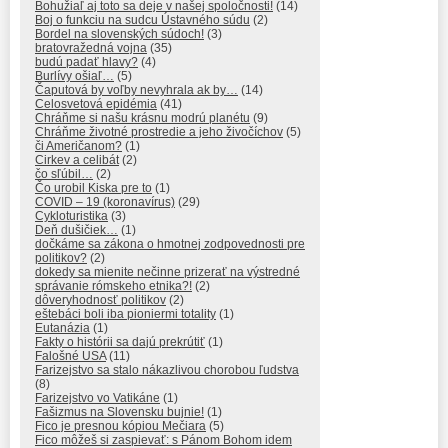
Bohužiaľ aj toto sa deje v našej spoločnosti!
(14)
Boj o funkciu na sudcu Ústavného súdu
(2)
Bordel na slovenských súdoch!
(3)
bratovražedná vojna
(35)
budú padať hlavy?
(4)
Burlívy ošiaľ…
(5)
Čaputová by voľby nevyhrala ak by…
(14)
Celosvetová epidémia
(41)
Chráňme si našu krásnu modrú planétu
(9)
Chráňme životné prostredie a jeho živočíchov
(5)
či Američanom?
(1)
Cirkev a celibát
(2)
čo sľúbil…
(2)
Čo urobil Kiska pre to
(1)
COVID – 19 (koronavírus)
(29)
Cykloturistika
(3)
Deň dušičiek…
(1)
dočkáme sa zákona o hmotnej zodpovednosti pre
politikov?
(2)
dokedy sa mienite nečinne prizerať na výstredné
správanie rómskeho etnika?!
(2)
dôveryhodnosť politikov
(2)
eštebáci boli iba pioniermi totality
(1)
Eutanázia
(1)
Fakty o histórii sa dajú prekrútiť
(1)
Falošné USA
(11)
Farizejstvo sa stalo nákazlivou chorobou ľudstva
(8)
Farizejstvo vo Vatikáne
(1)
Fašizmus na Slovensku bujnie!
(1)
Fico je presnou kópiou Mečiara
(5)
Fico môžeš si zaspievať: s Pánom Bohom idem