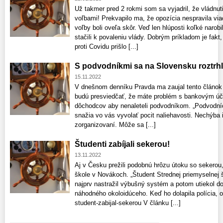
Už takmer pred 2 rokmi som sa vyjadril, že vládn
voľbami! Prekvapilo ma, že opozícia nespravila vi
voľby boli oveľa skôr. Veď len hlúposti koľké narob
stačili k povaleniu vlády. Dobrým príkladom je fakt
proti Covidu prišlo [...]
S podvodníkmi sa na Slovensku roztrhl
15.11.2022
V dnešnom denníku Pravda ma zaujal tento článok 
budú presviedčať, že máte problém s bankovým úč
dôchodcov aby nenaleteli podvodníkom. „Podvodníc
snažia vo vás vyvolať pocit naliehavosti. Nechýba
zorganizovaní. Môže sa [...]
Študenti zabíjali sekerou!
13.11.2022
Aj v Česku prežili podobnú hrôzu útoku so sekerou,
škole v Novákoch. „Študent Strednej priemyselnej 
najprv nastražil výbušný systém a potom utiekol d
náhodného okoloidúceho. Keď ho dolapila polícia, ot
student-zabijal-sekerou V článku [...]