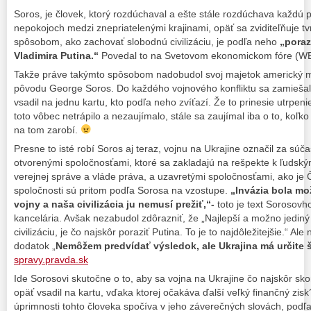
Soros, je človek, ktorý rozdúchaval a ešte stále rozdúchava každú p
nepokojoch medzi znepriatelenými krajinami, opäť sa zviditeľňuje t
spôsobom, ako zachovať slobodnú civilizáciu, je podľa neho
„poraz
Vladimira Putina.“
Povedal to na Svetovom ekonomickom fóre (WE
Takže práve takýmto spôsobom nadobudol svoj majetok americký mi
pôvodu George Soros. Do každého vojnového konfliktu sa zamieša
vsadil na jednu kartu, kto podľa neho zvíťazí. Že to prinesie utrpeni
toto vôbec netrápilo a nezaujímalo, stále sa zaujímal iba o to, koľko
na tom zarobí.
Presne to isté robí Soros aj teraz, vojnu na Ukrajine označil za súč
otvorenými spoločnosťami, ktoré sa zakladajú na rešpekte k ľudsk
verejnej správe a vláde práva, a uzavretými spoločnosťami, ako je 
spoločnosti sú pritom podľa Sorosa na vzostupe.
„Invázia bola mo
vojny a naša civilizácia ju nemusí prežiť,“-
toto je text Sorosovho
kancelária. Avšak nezabudol zdôrazniť, že „Najlepší a možno jedi
civilizáciu, je čo najskôr poraziť Putina. To je to najdôležitejšie.“ Ale
dodatok „
Nemôžem predvídať výsledok, ale Ukrajina má určite
spravy.pravda.sk
Ide Sorosovi skutočne o to, aby sa vojna na Ukrajine čo najskôr sko
opäť vsadil na kartu, vďaka ktorej očakáva ďalší veľký finančný zis
úprimnosti tohto človeka spočíva v jeho záverečných slovách, podľ