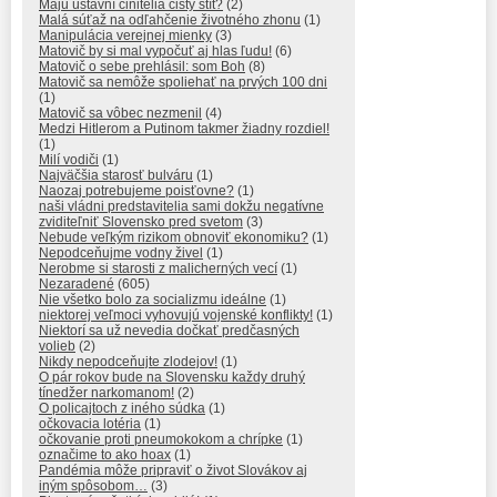
Majú ústavní činitelia čistý štít?
(2)
Malá súťaž na odľahčenie životného zhonu
(1)
Manipulácia verejnej mienky
(3)
Matovič by si mal vypočuť aj hlas ľudu!
(6)
Matovič o sebe prehlásil: som Boh
(8)
Matovič sa nemôže spoliehať na prvých 100 dni
(1)
Matovič sa vôbec nezmenil
(4)
Medzi Hitlerom a Putinom takmer žiadny rozdiel!
(1)
Milí vodiči
(1)
Najväčšia starosť bulváru
(1)
Naozaj potrebujeme poisťovne?
(1)
naši vládni predstavitelia sami dokžu negatívne
zviditeľniť Slovensko pred svetom
(3)
Nebude veľkým rizikom obnoviť ekonomiku?
(1)
Nepodceňujme vodny živel
(1)
Nerobme si starosti z malicherných vecí
(1)
Nezaradené
(605)
Nie všetko bolo za socializmu ideálne
(1)
niektorej veľmoci vyhovujú vojenské konflikty!
(1)
Niektorí sa už nevedia dočkať predčasných
volieb
(2)
Nikdy nepodceňujte zlodejov!
(1)
O pár rokov bude na Slovensku každy druhý
tínedžer narkomanom!
(2)
O policajtoch z iného súdka
(1)
očkovacia lotéria
(1)
očkovanie proti pneumokokom a chrípke
(1)
označime to ako hoax
(1)
Pandémia môže pripraviť o život Slovákov aj
iným spôsobom…
(3)