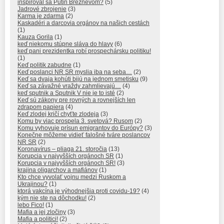
inšpiroval sa Putin Brežnevom?
(5)
Jadrové zbrojenie
(3)
Karma je zdarma
(2)
Kaskadéri a darcovia orgánov na našich cestách
(1)
Kauza Gorila
(1)
keď niekomu stúpne sláva do hlavy
(6)
keď pani prezidentka robí prospechársku politiku!
(1)
Keď politik zabudne
(1)
Keď poslanci NR SR myslia iba na seba…
(2)
Keď sa dvaja kohúti bijú na jednom smetisku
(9)
Keď sa závažné vraždy zahmlievajú…
(4)
keď sputnik a Sputnik V nie je to isté
(2)
Keď sú zákony pre rovných a rovnejších len
zdrapom papiera
(4)
Keď zlodej kričí chyťte zlodeja
(3)
Komu by viac prospela 3. svetová? Rusom
(2)
Komu vyhovuje prísun emigrantov do Európy?
(3)
Konečne môžeme vidieť falošné tváre poslancov
NR SR
(2)
Koronavírus – pliaga 21. storočia
(13)
Korupcia v najvyšších orgánoch SR
(1)
Korupcia v najvyšších orgánoch SR!
(3)
krajina oligarchov a mafiánov
(1)
Kto chce vyvolať vojnu medzi Ruskom a
Ukrajinou?
(1)
ktorá vakcína je výhodnejšia proti covidu-19?
(4)
kým nie ste na dôchodku!
(2)
lebo Fico!
(1)
Mafia a jej zločiny
(3)
Mafia a politici!
(2)