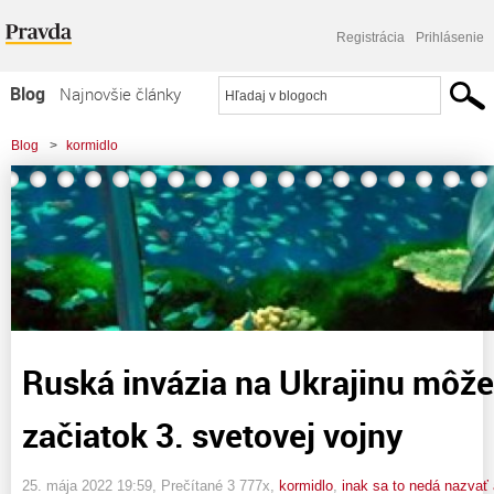
Registrácia
Prihlásenie
Blog
Najnovšie články
Najčítanejšie články
Blog
>
kormidlo
Najkomentovanejšie články
>
Ruská invázia na Ukrajinu môže znamenať začiatok 3. svetovej vojny
Zoznam blogov
Komerčné blogy
Ruská invázia na Ukrajinu môž
začiatok 3. svetovej vojny
25. mája 2022 19:59
, Prečítané 3 777x,
kormidlo
,
inak sa to nedá nazvať 