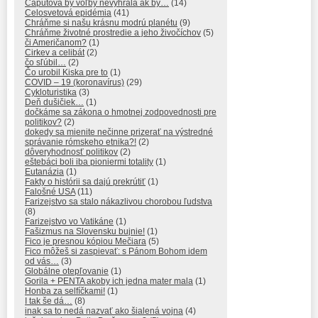
Čaputová by voľby nevyhrala ak by…
(14)
Celosvetová epidémia
(41)
Chráňme si našu krásnu modrú planétu
(9)
Chráňme životné prostredie a jeho živočíchov
(5)
či Američanom?
(1)
Cirkev a celibát
(2)
čo sľúbil…
(2)
Čo urobil Kiska pre to
(1)
COVID – 19 (koronavírus)
(29)
Cykloturistika
(3)
Deň dušičiek…
(1)
dočkáme sa zákona o hmotnej zodpovednosti pre
politikov?
(2)
dokedy sa mienite nečinne prizerať na výstredné
správanie rómskeho etnika?!
(2)
dôveryhodnosť politikov
(2)
eštebáci boli iba pioniermi totality
(1)
Eutanázia
(1)
Fakty o histórii sa dajú prekrútiť
(1)
Falošné USA
(11)
Farizejstvo sa stalo nákazlivou chorobou ľudstva
(8)
Farizejstvo vo Vatikáne
(1)
Fašizmus na Slovensku bujnie!
(1)
Fico je presnou kópiou Mečiara
(5)
Fico môžeš si zaspievať: s Pánom Bohom idem
od vás…
(3)
Globálne otepľovanie
(1)
Gorila + PENTA akoby ich jedna mater mala
(1)
Honba za selfíčkami!
(1)
I tak še dá…
(8)
inak sa to nedá nazvať ako šialená vojna
(4)