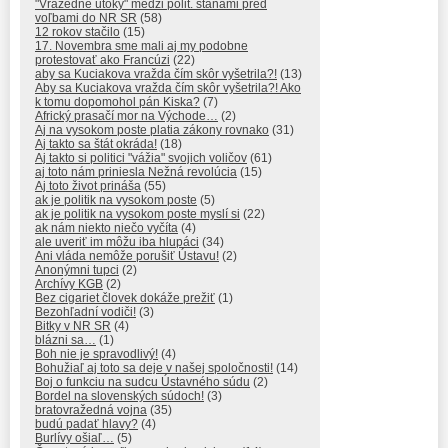
"Vražedné útoky" medzi polit. stánami pred
voľbami do NR SR
(58)
12 rokov stačilo
(15)
17. Novembra sme mali aj my podobne
protestovať ako Francúzi
(22)
aby sa Kuciakova vražda čím skôr vyšetrila?!
(13)
Aby sa Kuciakova vražda čím skôr vyšetrila?! Ako
k tomu dopomohol pán Kiska?
(7)
Africký prasačí mor na Východe…
(2)
Aj na vysokom poste platia zákony rovnako
(31)
Aj takto sa štát okráda!
(18)
Aj takto si politici "vážia" svojich voličov
(61)
aj toto nám priniesla Nežná revolúcia
(15)
Aj toto život prináša
(55)
ak je politik na vysokom poste
(5)
ak je politik na vysokom poste myslí si
(22)
ak nám niekto niečo vyčíta
(4)
ale uveriť im môžu iba hlupáci
(34)
Ani vláda nemôže porušiť Ústavu!
(2)
Anonýmni tupci
(2)
Archívy KGB
(2)
Bez cigariet človek dokáže prežiť
(1)
Bezohľadní vodiči!
(3)
Bitky v NR SR
(4)
blázni sa…
(1)
Boh nie je spravodlivý!
(4)
Bohužiaľ aj toto sa deje v našej spoločnosti!
(14)
Boj o funkciu na sudcu Ústavného súdu
(2)
Bordel na slovenských súdoch!
(3)
bratovražedná vojna
(35)
budú padať hlavy?
(4)
Burlívy ošiaľ…
(5)