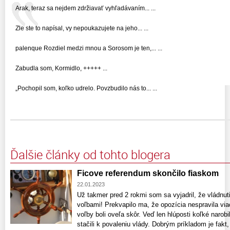
Arak, teraz sa nejdem zdržiavať vyhľadávaním... ...
Zle ste to napísal, vy nepoukazujete na jeho... ...
palenque Rozdiel medzi mnou a Sorosom je ten,... ...
Zabudla som, Kormidlo, +++++ ...
„Pochopil som, koľko udrelo. Povzbudilo nás to... ...
Ďalšie články od tohto blogera
Ficove referendum skončilo fiaskom
22.01.2023
Už takmer pred 2 rokmi som sa vyjadril, že vládn
voľbami! Prekvapilo ma, že opozícia nespravila vi
voľby boli oveľa skôr. Veď len hlúposti koľké narob
stačili k povaleniu vlády. Dobrým príkladom je fakt