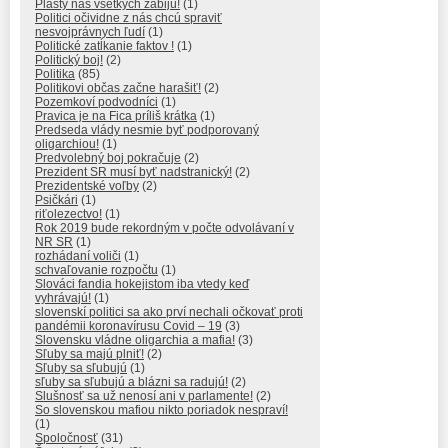
Plasty nás všetkých zabijú!
(1)
Politici očividne z nás chcú spraviť
nesvojprávnych ľudí
(1)
Politické zatĺkanie faktov !
(1)
Politický boj!
(2)
Politika
(85)
Politikovi občas začne harašiť!
(2)
Pozemkoví podvodníci
(1)
Pravica je na Fica príliš krátka
(1)
Predseda vlády nesmie byť podporovaný
oligarchiou!
(1)
Predvolebný boj pokračuje
(2)
Prezident SR musí byť nadstranický!
(2)
Prezidentské voľby
(2)
Psičkári
(1)
riťolezectvo!
(1)
Rok 2019 bude rekordným v počte odvolávaní v
NR SR
(1)
rozhádaní voliči
(1)
schvaľovanie rozpočtu
(1)
Slováci fandia hokejistom iba vtedy keď
vyhrávajú!
(1)
slovenskí politici sa ako prví nechali očkovať proti
pandémii koronavírusu Covid – 19
(3)
Slovensku vládne oligarchia a mafia!
(3)
Sľuby sa majú plniť!
(2)
Sľuby sa sľubujú
(1)
sľuby sa sľubujú a blázni sa radujú!
(2)
Slušnosť sa už nenosí ani v parlamente!
(2)
So slovenskou mafiou nikto poriadok nespraví!
(1)
Spoločnosť
(31)