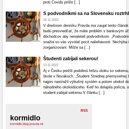
proti Covidu prišlo [...]
S podvodníkmi sa na Slovensku roztrhl
15.11.2022
V dnešnom denníku Pravda ma zaujal tento článok 
budú presviedčať, že máte problém s bankovým úč
dôchodcov aby nenaleteli podvodníkom. „Podvodníc
snažia vo vás vyvolať pocit naliehavosti. Nechýba
zorganizovaní. Môže sa [...]
Študenti zabíjali sekerou!
13.11.2022
Aj v Česku prežili podobnú hrôzu útoku so sekerou,
škole v Novákoch. „Študent Strednej priemyselnej 
najprv nastražil výbušný systém a potom utiekol d
náhodného okoloidúceho. Keď ho dolapila polícia, ot
student-zabijal-sekerou V článku [...]
RSS
kormidlo
kormidlo.blog.pravda.sk