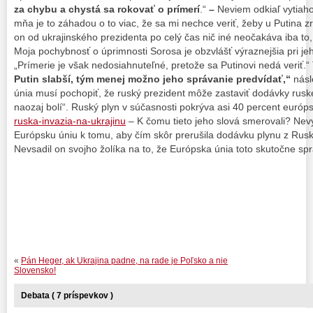
za chybu a chystá sa rokovať o prímerí
.“
–
Neviem odkiaľ vytiaho
mňa je to záhadou o to viac, že sa mi nechce veriť, žeby u Putina zr
on od ukrajinského prezidenta po celý čas nič iné neočakáva iba to,
Moja pochybnosť o úprimnosti Sorosa je obzvlášť výraznejšia pri je
„Prímerie je však nedosiahnuteľné, pretože sa Putinovi nedá veriť.“
Putin slabší, tým menej možno jeho správanie predvídať,“
násl
únia musí pochopiť, že ruský prezident môže zastaviť dodávky rus
naozaj bolí“. Ruský plyn v súčasnosti pokrýva asi 40 percent európ
ruska-invazia-na-ukrajinu
– K čomu tieto jeho slová smerovali? Nev
Európsku úniu k tomu, aby čím skôr prerušila dodávku plynu z Rusk
Nevsadil on svojho žolíka na to, že Európska únia toto skutočne sp
«
Pán Heger, ak Ukrajina padne, na rade je Poľsko a nie
Slovensko!
Debata ( 7 príspevkov )