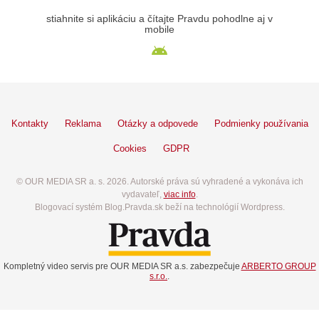
stiahnite si aplikáciu a čítajte Pravdu pohodlne aj v
mobile
Kontakty
Reklama
Otázky a odpovede
Podmienky používania
Cookies
GDPR
© OUR MEDIA SR a. s. 2026. Autorské práva sú vyhradené a vykonáva ich
vydavateľ,
viac info
.
Blogovací systém Blog.Pravda.sk beží na technológií Wordpress.
Kompletný video servis pre OUR MEDIA SR a.s. zabezpečuje
ARBERTO GROUP
s.r.o.
.