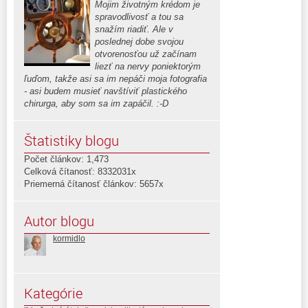
Mojim životným krédom je
spravodlivosť a tou sa
snažím riadiť. Ale v
poslednej dobe svojou
otvorenosťou už začínam
liezť na nervy poniektorým
ľuďom, takže asi sa im nepáči moja fotografia
- asi budem musieť navštíviť plastického
chirurga, aby som sa im zapáčil. :-D
Štatistiky blogu
Počet článkov: 1,473
Celková čítanosť: 8332031x
Priemerná čítanosť článkov: 5657x
Autor blogu
kormidlo
Kategórie