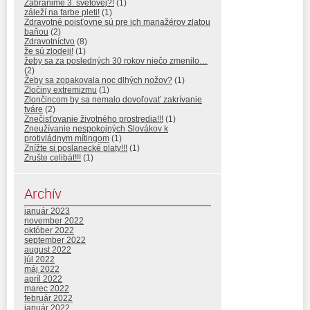
Zabránime 3. svetovej?!
(1)
záleží na farbe pleti!
(1)
Zdravotné poisťovne sú pre ich manažérov zlatou
baňou
(2)
Zdravotníctvo
(8)
že sú zlodeji!
(1)
žeby sa za posledných 30 rokov niečo zmenilo…
(2)
Žeby sa zopakovala noc dlhých nožov?
(1)
Zločiny extremizmu
(1)
Zlončincom by sa nemalo dovoľovať zakrívanie
tváre
(2)
Znečisťovanie životného prostredia!!!
(1)
Zneužívanie nespokojných Slovákov k
protivládnym mítingom
(1)
Znížte si poslanecké platy!!!
(1)
Zrušte celibát!!!
(1)
Archív
január 2023
november 2022
október 2022
september 2022
august 2022
júl 2022
máj 2022
apríl 2022
marec 2022
február 2022
január 2022