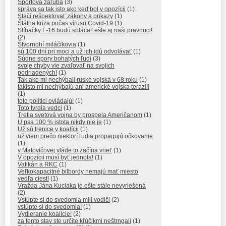
Športová záľuba
(3)
správa sa tak isto ako keď bol v opozícii
(1)
Stačí rešpektovať zákony a príkazy
(1)
Štátna kríza počas vírusu Covid-19
(1)
Stíhačky F-16 budú splácať ešte aj naši pravnuci!
(2)
Štvornohí miláčikovia
(1)
sú 100 dní pri moci a už ich idú odvolávať
(1)
Súdne spory bohatých ľudí
(3)
svoje chyby vie zvaľovať na svojich
podriadených!
(1)
Tak ako mi nechýbali ruské vojská v 68 roku
(1)
takisto mi nechýbajú ani americké vojska teraz!!!
(1)
toto politici ovládajú!
(1)
Toto tvrdia vedci
(1)
Tretia svetová vojna by prospela Američanom
(1)
U psa 100 % istota nikdy nie je
(1)
Už sú trenice v koalícii
(1)
už viem prečo niektorí ľudia propagujú očkovanie
(1)
v Matovičovej vláde to začína vrieť
(1)
V opozícii musí byť jednota!
(1)
Vatikán a RKC
(1)
Veľkokapacitné bilbordy nemajú mať miesto
vedľa ciest!
(1)
Vražda Jána Kuciaka je ešte stále nevyriešená
(2)
Vstúpte si do svedomia milí vodiči
(2)
vstúpte si do svedomia!
(1)
Vydieranie koalície!
(2)
za tento stav ste určite kľúčikmi neštrngali
(1)