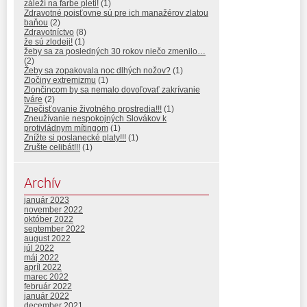
záleží na farbe pleti!
(1)
Zdravotné poisťovne sú pre ich manažérov zlatou
baňou
(2)
Zdravotníctvo
(8)
že sú zlodeji!
(1)
žeby sa za posledných 30 rokov niečo zmenilo…
(2)
Žeby sa zopakovala noc dlhých nožov?
(1)
Zločiny extremizmu
(1)
Zlončincom by sa nemalo dovoľovať zakrívanie
tváre
(2)
Znečisťovanie životného prostredia!!!
(1)
Zneužívanie nespokojných Slovákov k
protivládnym mítingom
(1)
Znížte si poslanecké platy!!!
(1)
Zrušte celibát!!!
(1)
Archív
január 2023
november 2022
október 2022
september 2022
august 2022
júl 2022
máj 2022
apríl 2022
marec 2022
február 2022
január 2022
december 2021