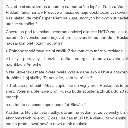
Zaveďte si socializmus a budete sa mať určite lepšie. Ľudia u Vás z
Príklad: ľudia horia v Prešove a hasiči nemajú dostatočnú výškovú te
Vás niekto ide robiť super kšeft na kúpe útočných bojových stíhač
útočne stíhačky ?
Chcete sa pod taktovkou severoatlantickej aliancie NATO zapliesť d
národ – Slovensko bude bojovať proti slovanskému národu – Rusku
naozaj komplet rozum potratili !!!
> Poľnohospodárstvo ste si zničili. Zdravotníctvo máte v rozklade.
> Lieky – potraviny – benzín – naftu – energie – dopravu a veľa, ve
napríklad v Amerike.
> Na Slovensku máte oveľa oveľa vyššie dane ako v USA a čoskoro
drahšie už aj služby. To nevidíte, kam sa rútite ?
> Treba sa prebudiť ! Ak sa zapletiete do vojny proti Rusku, tak to
smrť. Vojenská ofenzíva proti Rusku bude spustená zhruba do 20 ro
menej/
a na tomto sa chcete spolupodieľať Slováci?
Každému, kto číta tieto riadky, dávam na vedomie, že vojenský bizn
ekonomických pilierov. Z času na čas musí USA všetku tú vojenskú p
mohla produkovať nová a nová a tak dookola.