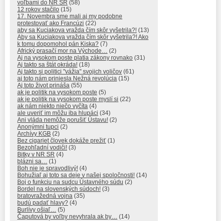
voľbami do NR SR
(58)
12 rokov stačilo
(15)
17. Novembra sme mali aj my podobne
protestovať ako Francúzi
(22)
aby sa Kuciakova vražda čím skôr vyšetrila?!
(13)
Aby sa Kuciakova vražda čím skôr vyšetrila?! Ako
k tomu dopomohol pán Kiska?
(7)
Africký prasačí mor na Východe…
(2)
Aj na vysokom poste platia zákony rovnako
(31)
Aj takto sa štát okráda!
(18)
Aj takto si politici "vážia" svojich voličov
(61)
aj toto nám priniesla Nežná revolúcia
(15)
Aj toto život prináša
(55)
ak je politik na vysokom poste
(5)
ak je politik na vysokom poste myslí si
(22)
ak nám niekto niečo vyčíta
(4)
ale uveriť im môžu iba hlupáci
(34)
Ani vláda nemôže porušiť Ústavu!
(2)
Anonýmni tupci
(2)
Archívy KGB
(2)
Bez cigariet človek dokáže prežiť
(1)
Bezohľadní vodiči!
(3)
Bitky v NR SR
(4)
blázni sa…
(1)
Boh nie je spravodlivý!
(4)
Bohužiaľ aj toto sa deje v našej spoločnosti!
(14)
Boj o funkciu na sudcu Ústavného súdu
(2)
Bordel na slovenských súdoch!
(3)
bratovražedná vojna
(35)
budú padať hlavy?
(4)
Burlívy ošiaľ…
(5)
Čaputová by voľby nevyhrala ak by…
(14)