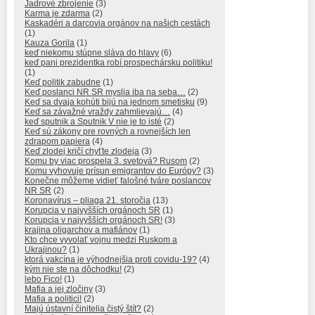
Jadrové zbrojenie
(3)
Karma je zdarma
(2)
Kaskadéri a darcovia orgánov na našich cestách
(1)
Kauza Gorila
(1)
keď niekomu stúpne sláva do hlavy
(6)
keď pani prezidentka robí prospechársku politiku!
(1)
Keď politik zabudne
(1)
Keď poslanci NR SR myslia iba na seba…
(2)
Keď sa dvaja kohúti bijú na jednom smetisku
(9)
Keď sa závažné vraždy zahmlievajú…
(4)
keď sputnik a Sputnik V nie je to isté
(2)
Keď sú zákony pre rovných a rovnejších len
zdrapom papiera
(4)
Keď zlodej kričí chyťte zlodeja
(3)
Komu by viac prospela 3. svetová? Rusom
(2)
Komu vyhovuje prísun emigrantov do Európy?
(3)
Konečne môžeme vidieť falošné tváre poslancov
NR SR
(2)
Koronavírus – pliaga 21. storočia
(13)
Korupcia v najvyšších orgánoch SR
(1)
Korupcia v najvyšších orgánoch SR!
(3)
krajina oligarchov a mafiánov
(1)
Kto chce vyvolať vojnu medzi Ruskom a
Ukrajinou?
(1)
ktorá vakcína je výhodnejšia proti covidu-19?
(4)
kým nie ste na dôchodku!
(2)
lebo Fico!
(1)
Mafia a jej zločiny
(3)
Mafia a politici!
(2)
Majú ústavní činitelia čistý štít?
(2)