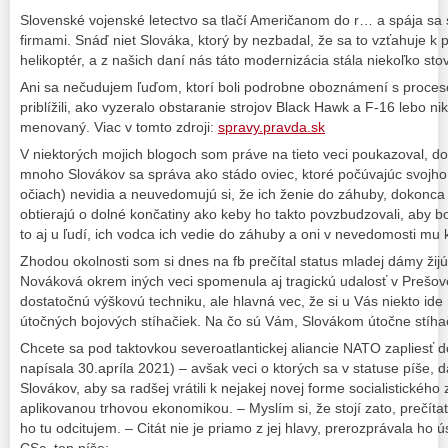
Slovenské vojenské letectvo sa tlačí Američanom do r… a spája sa
firmami. Snáď niet Slováka, ktorý by nezbadal, že sa to vzťahuje k p
helikoptér, a z našich daní nás táto modernizácia stála niekoľko stov
Ani sa nečudujem ľuďom, ktorí boli podrobne oboznámení s proce
priblížili, ako vyzeralo obstaranie strojov Black Hawk a F-16 lebo nik
menovaný. Viac v tomto zdroji:
spravy.pravda.sk
V niektorých mojich blogoch som práve na tieto veci poukazoval, d
mnoho Slovákov sa správa ako stádo oviec, ktoré počúvajúc svojho
očiach) nevidia a neuvedomujú si, že ich ženie do záhuby, dokonca
obtierajú o dolné končatiny ako keby ho takto povzbudzovali, aby bo
to aj u ľudí, ich vodca ich vedie do záhuby a oni v nevedomosti mu k
Zhodou okolnosti som si dnes na fb prečítal status mladej dámy žijú
Nováková okrem iných veci spomenula aj tragickú udalosť v Prešov
dostatočnú výškovú techniku, ale hlavná vec, že si u Vás niekto ide 
útočných bojových stíhačiek. Na čo sú Vám, Slovákom útočne stíh
Chcete sa pod taktovkou severoatlantickej aliancie NATO zapliesť d
napísala 30.apríla 2021) – avšak veci o ktorých sa v statuse píše, 
Slovákov, aby sa radšej vrátili k nejakej novej forme socialistického 
aplikovanou trhovou ekonomikou. – Myslím si, že stojí zato, prečítať 
ho tu odcitujem. – Citát nie je priamo z jej hlavy, prerozprávala ho