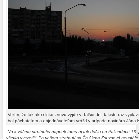
Verím, že tak ako slnko znovu vyjde v ďalšie dni, takisto raz vyplá
bol páchateľom a objednávateľom vrážd v prípade novinára Jána 
No k vášmu stretnutiu napriek tomu aj tak došlo na Palisádach 16. j
všetko vysvetliť. Po vašom stretnutí sa Ťa Alena Zsuzsová neustále 