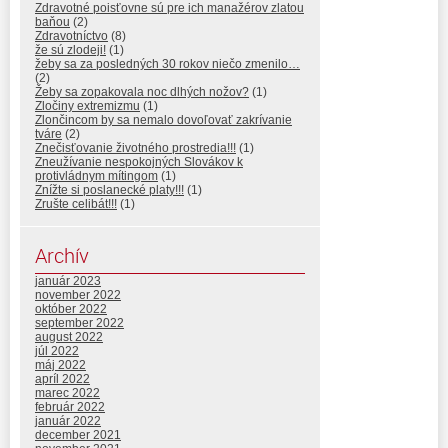
Zdravotné poisťovne sú pre ich manažérov zlatou
baňou
(2)
Zdravotníctvo
(8)
že sú zlodeji!
(1)
žeby sa za posledných 30 rokov niečo zmenilo…
(2)
Žeby sa zopakovala noc dlhých nožov?
(1)
Zločiny extremizmu
(1)
Zlončincom by sa nemalo dovoľovať zakrívanie
tváre
(2)
Znečisťovanie životného prostredia!!!
(1)
Zneužívanie nespokojných Slovákov k
protivládnym mítingom
(1)
Znížte si poslanecké platy!!!
(1)
Zrušte celibát!!!
(1)
Archív
január 2023
november 2022
október 2022
september 2022
august 2022
júl 2022
máj 2022
apríl 2022
marec 2022
február 2022
január 2022
december 2021