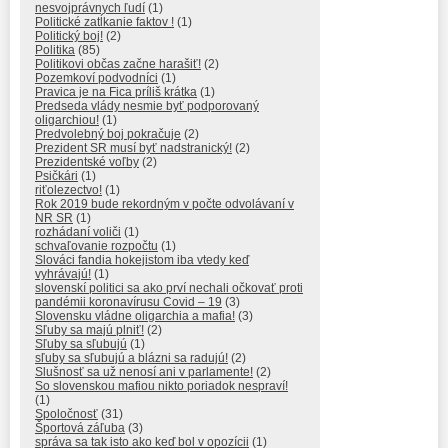
nesvojprávnych ľudí
(1)
Politické zatĺkanie faktov !
(1)
Politický boj!
(2)
Politika
(85)
Politikovi občas začne harašiť!
(2)
Pozemkoví podvodníci
(1)
Pravica je na Fica príliš krátka
(1)
Predseda vlády nesmie byť podporovaný
oligarchiou!
(1)
Predvolebný boj pokračuje
(2)
Prezident SR musí byť nadstranický!
(2)
Prezidentské voľby
(2)
Psičkári
(1)
riťolezectvo!
(1)
Rok 2019 bude rekordným v počte odvolávaní v
NR SR
(1)
rozhádaní voliči
(1)
schvaľovanie rozpočtu
(1)
Slováci fandia hokejistom iba vtedy keď
vyhrávajú!
(1)
slovenskí politici sa ako prví nechali očkovať proti
pandémii koronavírusu Covid – 19
(3)
Slovensku vládne oligarchia a mafia!
(3)
Sľuby sa majú plniť!
(2)
Sľuby sa sľubujú
(1)
sľuby sa sľubujú a blázni sa radujú!
(2)
Slušnosť sa už nenosí ani v parlamente!
(2)
So slovenskou mafiou nikto poriadok nespraví!
(1)
Spoločnosť
(31)
Športová záľuba
(3)
správa sa tak isto ako keď bol v opozícii
(1)