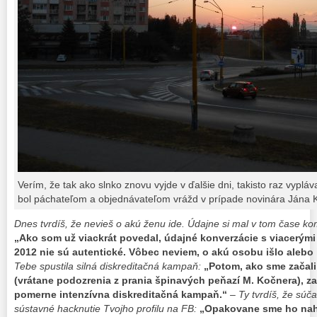
Verím, že tak ako slnko znovu vyjde v ďalšie dni, takisto raz vyplá
bol páchateľom a objednávateľom vrážd v prípade novinára Jána 
Dnes tvrdíš, že nevieš o akú ženu ide. Údajne si mal v tom čase k
„Ako som už viackrát povedal, údajné konverzácie s viacerým
2012 nie sú autentické. Vôbec neviem, o akú osobu išlo alebo 
Tebe spustila silná diskreditačná kampaň:
„Potom, ako sme začali
(vrátane podozrenia z prania špinavých peňazí M. Kočnera), za
pomerne intenzívna diskreditačná kampaň.“
– Ty tvrdíš, že sú
sústavné hacknutie Tvojho profilu na FB:
„Opakovane sme ho nahla