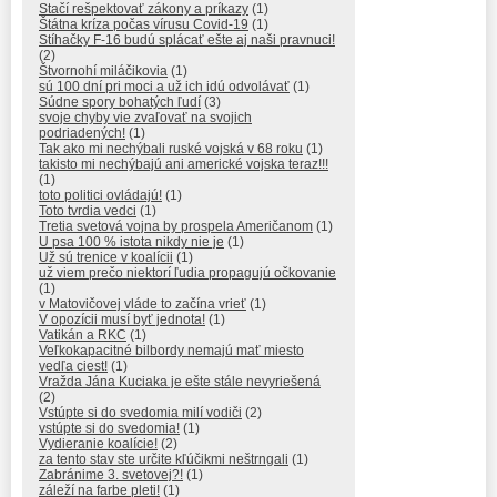
Stačí rešpektovať zákony a príkazy
(1)
Štátna kríza počas vírusu Covid-19
(1)
Stíhačky F-16 budú splácať ešte aj naši pravnuci!
(2)
Štvornohí miláčikovia
(1)
sú 100 dní pri moci a už ich idú odvolávať
(1)
Súdne spory bohatých ľudí
(3)
svoje chyby vie zvaľovať na svojich
podriadených!
(1)
Tak ako mi nechýbali ruské vojská v 68 roku
(1)
takisto mi nechýbajú ani americké vojska teraz!!!
(1)
toto politici ovládajú!
(1)
Toto tvrdia vedci
(1)
Tretia svetová vojna by prospela Američanom
(1)
U psa 100 % istota nikdy nie je
(1)
Už sú trenice v koalícii
(1)
už viem prečo niektorí ľudia propagujú očkovanie
(1)
v Matovičovej vláde to začína vrieť
(1)
V opozícii musí byť jednota!
(1)
Vatikán a RKC
(1)
Veľkokapacitné bilbordy nemajú mať miesto
vedľa ciest!
(1)
Vražda Jána Kuciaka je ešte stále nevyriešená
(2)
Vstúpte si do svedomia milí vodiči
(2)
vstúpte si do svedomia!
(1)
Vydieranie koalície!
(2)
za tento stav ste určite kľúčikmi neštrngali
(1)
Zabránime 3. svetovej?!
(1)
záleží na farbe pleti!
(1)