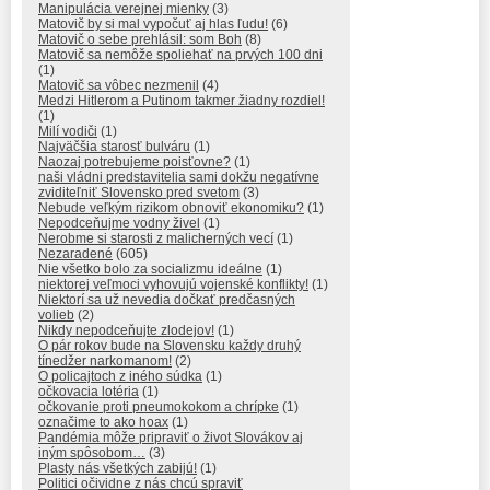
Manipulácia verejnej mienky
(3)
Matovič by si mal vypočuť aj hlas ľudu!
(6)
Matovič o sebe prehlásil: som Boh
(8)
Matovič sa nemôže spoliehať na prvých 100 dni
(1)
Matovič sa vôbec nezmenil
(4)
Medzi Hitlerom a Putinom takmer žiadny rozdiel!
(1)
Milí vodiči
(1)
Najväčšia starosť bulváru
(1)
Naozaj potrebujeme poisťovne?
(1)
naši vládni predstavitelia sami dokžu negatívne
zviditeľniť Slovensko pred svetom
(3)
Nebude veľkým rizikom obnoviť ekonomiku?
(1)
Nepodceňujme vodny živel
(1)
Nerobme si starosti z malicherných vecí
(1)
Nezaradené
(605)
Nie všetko bolo za socializmu ideálne
(1)
niektorej veľmoci vyhovujú vojenské konflikty!
(1)
Niektorí sa už nevedia dočkať predčasných
volieb
(2)
Nikdy nepodceňujte zlodejov!
(1)
O pár rokov bude na Slovensku každy druhý
tínedžer narkomanom!
(2)
O policajtoch z iného súdka
(1)
očkovacia lotéria
(1)
očkovanie proti pneumokokom a chrípke
(1)
označime to ako hoax
(1)
Pandémia môže pripraviť o život Slovákov aj
iným spôsobom…
(3)
Plasty nás všetkých zabijú!
(1)
Politici očividne z nás chcú spraviť