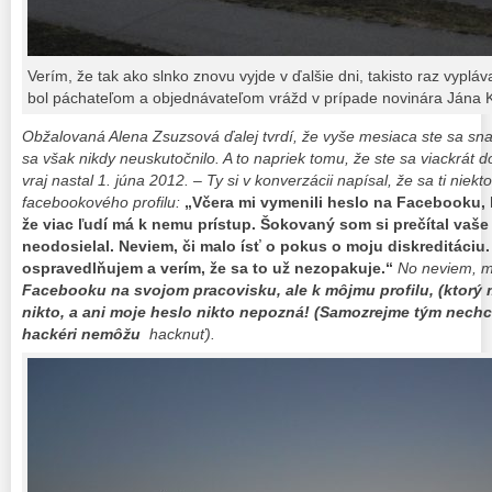
Verím, že tak ako slnko znovu vyjde v ďalšie dni, takisto raz vyplá
bol páchateľom a objednávateľom vrážd v prípade novinára Jána 
Obžalovaná Alena Zsuzsová ďalej tvrdí, že
vyše mesiaca ste sa snaž
sa však nikdy neuskutočnilo. A to napriek tomu, že ste sa viackrát d
vraj nastal 1. júna 2012. – Ty si v konverzácii napísal, že sa ti niek
facebookového profilu:
„Včera mi vymenili heslo na Facebooku,
že viac ľudí má k nemu prístup. Šokovaný som si prečítal vaše
neodosielal. Neviem, či malo ísť o pokus o moju diskreditáciu
ospravedlňujem a verím, že sa to už nezopakuje.“
No neviem, mo
Facebooku na svojom pracovisku, ale k môjmu profilu, (ktor
nikto, a ani moje heslo nikto nepozná! (Samozrejme tým nech
hackéri nemôžu
hacknuť).