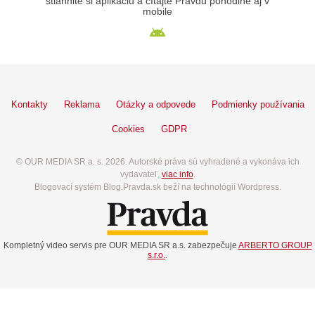
stiahnite si aplikáciu a čítajte Pravdu pohodlne aj v
mobile
Kontakty
Reklama
Otázky a odpovede
Podmienky používania
Cookies
GDPR
© OUR MEDIA SR a. s. 2026. Autorské práva sú vyhradené a vykonáva ich
vydavateľ,
viac info
.
Blogovací systém Blog.Pravda.sk beží na technológií Wordpress.
Kompletný video servis pre OUR MEDIA SR a.s. zabezpečuje
ARBERTO GROUP
s.r.o.
.