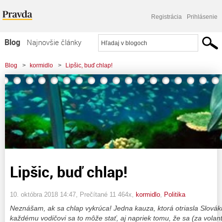
Registrácia
Prihlásenie
Blog
Najnovšie články
Najčítanejšie články
Blog
>
kormidlo
>
Lipšic, buď chlap!
Najkomentovanejšie články
Zoznam blogov
Komerčné blogy
Lipšic, buď chlap!
10. októbra 2018 14:47
, Prečítané 11 464x,
kormidlo
,
Politika
Neznášam, ak sa chlap vykrúca! Jedna kauza, ktorá otriasla Slovák
každému vodičovi sa to môže stať, aj napriek tomu, že sa (za vola