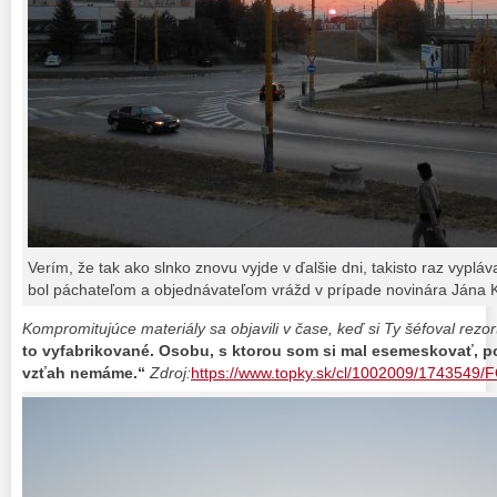
Verím, že tak ako slnko znovu vyjde v ďalšie dni, takisto raz vyplá
bol páchateľom a objednávateľom vrážd v prípade novinára Jána 
Kompromitujúce materiály sa objavili v čase, keď si Ty šéfoval rezor
to vyfabrikované. Osobu, s ktorou som si mal esemeskovať, po
vzťah nemáme.“
Zdroj:
https://www.topky.sk/cl/1002009/1743549/