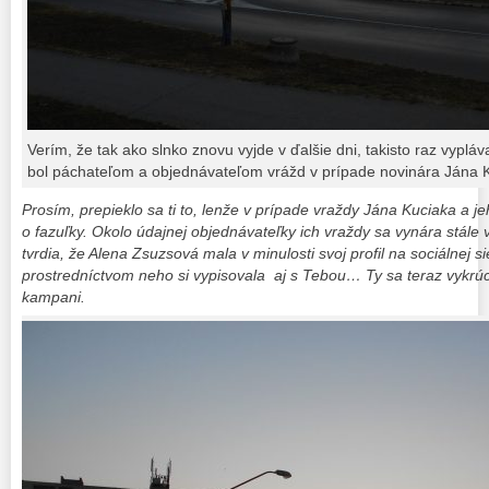
Verím, že tak ako slnko znovu vyjde v ďalšie dni, takisto raz vyplá
bol páchateľom a objednávateľom vrážd v prípade novinára Jána 
Prosím, prepieklo sa ti to, lenže v prípade vraždy Jána Kuciaka a je
o fazuľky. Okolo údajnej objednávateľky ich vraždy sa vynára stále v
tvrdia, že Alena Zsuzsová mala v minulosti svoj profil na sociálnej s
prostredníctvom neho si vypisovala aj s Tebou… Ty sa teraz vykrúc
kampani.