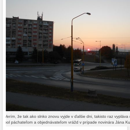
Verím, že tak ako slnko znovu vyjde v ďalšie dni, takisto raz vypláv
bol páchateľom a objednávateľom vrážd v prípade novinára Jána K