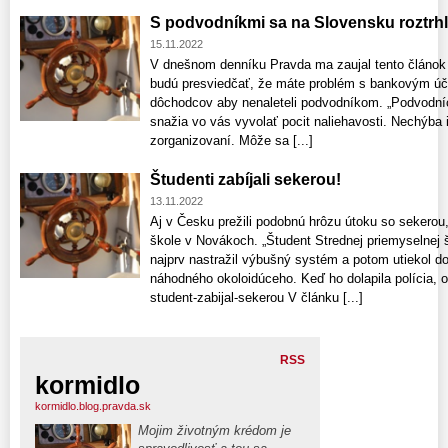
S podvodníkmi sa na Slovensku roztrhl
15.11.2022
V dnešnom denníku Pravda ma zaujal tento článok 
budú presviedčať, že máte problém s bankovým úč
dôchodcov aby nenaleteli podvodníkom. „Podvodníc
snažia vo vás vyvolať pocit naliehavosti. Nechýba
zorganizovaní. Môže sa [...]
Študenti zabíjali sekerou!
13.11.2022
Aj v Česku prežili podobnú hrôzu útoku so sekerou,
škole v Novákoch. „Študent Strednej priemyselnej 
najprv nastražil výbušný systém a potom utiekol d
náhodného okoloidúceho. Keď ho dolapila polícia, ot
student-zabijal-sekerou V článku [...]
RSS
kormidlo
kormidlo.blog.pravda.sk
Mojim životným krédom je