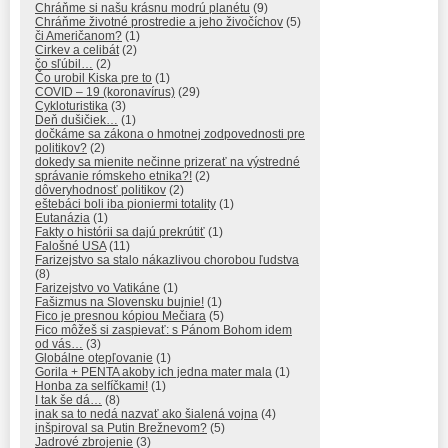
Chráňme si našu krásnu modrú planétu
(9)
Chráňme životné prostredie a jeho živočíchov
(5)
či Američanom?
(1)
Cirkev a celibát
(2)
čo sľúbil…
(2)
Čo urobil Kiska pre to
(1)
COVID – 19 (koronavírus)
(29)
Cykloturistika
(3)
Deň dušičiek…
(1)
dočkáme sa zákona o hmotnej zodpovednosti pre
politikov?
(2)
dokedy sa mienite nečinne prizerať na výstredné
správanie rómskeho etnika?!
(2)
dôveryhodnosť politikov
(2)
eštebáci boli iba pioniermi totality
(1)
Eutanázia
(1)
Fakty o histórii sa dajú prekrútiť
(1)
Falošné USA
(11)
Farizejstvo sa stalo nákazlivou chorobou ľudstva
(8)
Farizejstvo vo Vatikáne
(1)
Fašizmus na Slovensku bujnie!
(1)
Fico je presnou kópiou Mečiara
(5)
Fico môžeš si zaspievať: s Pánom Bohom idem
od vás…
(3)
Globálne otepľovanie
(1)
Gorila + PENTA akoby ich jedna mater mala
(1)
Honba za selfíčkami!
(1)
I tak še dá…
(8)
inak sa to nedá nazvať ako šialená vojna
(4)
inšpiroval sa Putin Brežnevom?
(5)
Jadrové zbrojenie
(3)