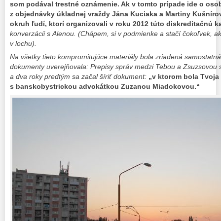
som podával trestné oznámenie. Ak v tomto prípade ide o osob
z objednávky úkladnej vraždy Jána Kuciaka a Martiny Kušnírove
okruh ľudí, ktorí organizovali v roku 2012 túto diskreditačnú 
konverzácii s Alenou.
(Chápem, si v podmienke a stačí čokoľvek, ak
v lochu).
Na všetky tieto kompromitujúce materiály bola zriadená samostatná 
dokumenty uverejňovala: Prepisy správ medzi Tebou a Zsuzsovou sa
a dva roky predtým sa začal šíriť dokument:
„v ktorom bola Tvoja
s banskobystrickou advokátkou Zuzanou Miadokovou.“