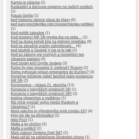
Karma je zdarma
(2)
Kaskadéri a darcovia orgánov na našich cestách
(1)
Kauza Gorila
(1)
keď niekomu stúpne sláva do hlavy
(6)
keď pani prezidentka robí prospechársku politiku!
(1)
Keď politik zabudne
(1)
Keď poslanci NR SR myslia iba na seba…
(2)
Keď sa dvaja kohúti bijú na jednom smetisku
(9)
Keď sa závažné vraždy zahmlievajú…
(4)
keď sputnik a Sputnik V nie je to isté
(2)
Keď sú zákony pre rovných a rovnejších len
zdrapom papiera
(4)
Keď zlodej kričí chyťte zlodeja
(3)
Komu by viac prospela 3. svetová? Rusom
(2)
Komu vyhovuje prísun emigrantov do Európy?
(3)
Konečne môžeme vidieť falošné tváre poslancov
NR SR
(2)
Koronavírus – pliaga 21. storočia
(13)
Korupcia v najvyšších orgánoch SR
(1)
Korupcia v najvyšších orgánoch SR!
(3)
krajina oligarchov a mafiánov
(1)
Kto chce vyvolať vojnu medzi Ruskom a
Ukrajinou?
(1)
ktorá vakcína je výhodnejšia proti covidu-19?
(4)
kým nie ste na dôchodku!
(2)
lebo Fico!
(1)
Mafia a jej zločiny
(3)
Mafia a politici!
(2)
Majú ústavní činitelia čistý štít?
(2)
Malá súťaž na odľahčenie životného zhonu
(1)