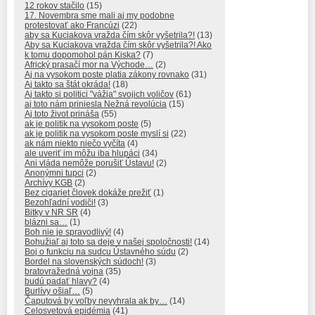
12 rokov stačilo
(15)
17. Novembra sme mali aj my podobne
protestovať ako Francúzi
(22)
aby sa Kuciakova vražda čím skôr vyšetrila?!
(13)
Aby sa Kuciakova vražda čím skôr vyšetrila?! Ako
k tomu dopomohol pán Kiska?
(7)
Africký prasačí mor na Východe…
(2)
Aj na vysokom poste platia zákony rovnako
(31)
Aj takto sa štát okráda!
(18)
Aj takto si politici "vážia" svojich voličov
(61)
aj toto nám priniesla Nežná revolúcia
(15)
Aj toto život prináša
(55)
ak je politik na vysokom poste
(5)
ak je politik na vysokom poste myslí si
(22)
ak nám niekto niečo vyčíta
(4)
ale uveriť im môžu iba hlupáci
(34)
Ani vláda nemôže porušiť Ústavu!
(2)
Anonýmni tupci
(2)
Archívy KGB
(2)
Bez cigariet človek dokáže prežiť
(1)
Bezohľadní vodiči!
(3)
Bitky v NR SR
(4)
blázni sa…
(1)
Boh nie je spravodlivý!
(4)
Bohužiaľ aj toto sa deje v našej spoločnosti!
(14)
Boj o funkciu na sudcu Ústavného súdu
(2)
Bordel na slovenských súdoch!
(3)
bratovražedná vojna
(35)
budú padať hlavy?
(4)
Burlívy ošiaľ…
(5)
Čaputová by voľby nevyhrala ak by…
(14)
Celosvetová epidémia
(41)