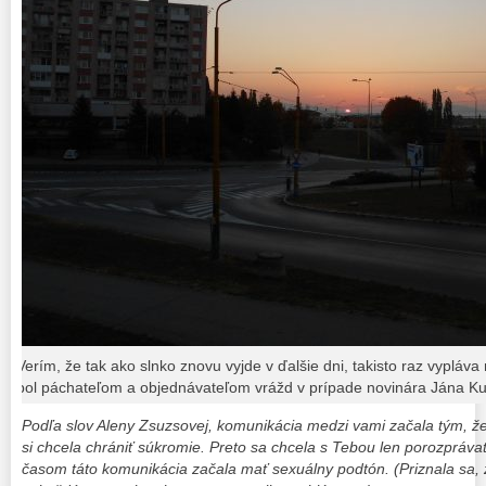
Verím, že tak ako slnko znovu vyjde v ďalšie dni, takisto raz vypláv
bol páchateľom a objednávateľom vrážd v prípade novinára Jána K
Podľa slov Aleny Zsuzsovej, komunikácia medzi vami začala tým, že 
si chcela chrániť súkromie. Preto sa chcela s Tebou len porozprávať 
časom táto komunikácia začala mať sexuálny podtón. (Priznala sa, 