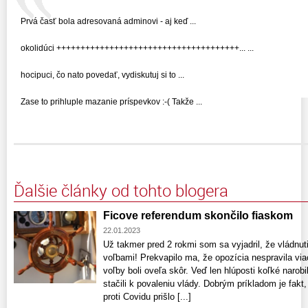
Prvá časť bola adresovaná adminovi - aj keď ...
okolidúci ++++++++++++++++++++++++++++++++++++++... ...
hocipuci, čo nato povedať, vydiskutuj si to ...
Zase to prihluple mazanie príspevkov :-( Takže ...
Ďalšie články od tohto blogera
Ficove referendum skončilo fiaskom
22.01.2023
Už takmer pred 2 rokmi som sa vyjadril, že vládn
voľbami! Prekvapilo ma, že opozícia nespravila vi
voľby boli oveľa skôr. Veď len hlúposti koľké narob
stačili k povaleniu vlády. Dobrým príkladom je fakt
proti Covidu prišlo [...]