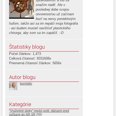
spravodlivosť a tou sa
snažím riadiť. Ale v
poslednej dobe svojou
otvorenosťou už začínam
liezť na nervy poniektorým
ľuďom, takže asi sa im nepáči moja fotografia
- asi budem musieť navštíviť plastického
chirurga, aby som sa im zapáčil. :-D
Štatistiky blogu
Počet článkov: 1,473
Celková čítanosť: 8331608x
Priemerná čítanosť článkov: 5656x
Autor blogu
kormidlo
Kategórie
"Vražedné útoky" medzi polit. stánami pred
voľbami do NR SR
(58)