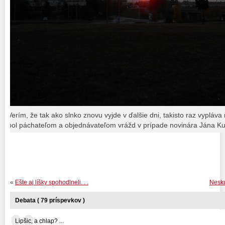
Verím, že tak ako slnko znovu vyjde v ďalšie dni, takisto raz vypláv
bol páchateľom a objednávateľom vrážd v prípade novinára Jána K
«
Ešte aj líšky spohodlneli. . .
Nesku
Debata ( 79 príspevkov )
Lipšic, a chlap? ...