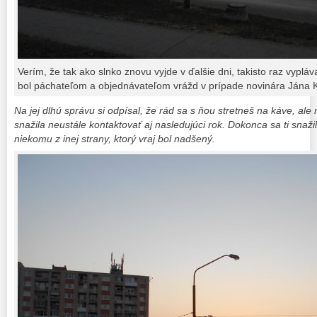
Verím, že tak ako slnko znovu vyjde v ďalšie dni, takisto raz vyplá
bol páchateľom a objednávateľom vrážd v prípade novinára Jána 
Na jej dlhú správu si odpísal, že rád sa s ňou stretneš na káve, al
snažila neustále kontaktovať aj nasledujúci rok. Dokonca sa ti snaž
niekomu z inej strany, ktorý vraj bol nadšený.