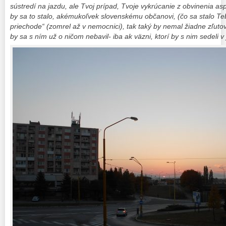
sústredí na jazdu, ale Tvoj prípad, Tvoje vykrúcanie z obvinenia as
by sa to stalo, akémukoľvek slovenskému občanovi, (čo sa stalo Te
priechode“ (zomrel až v nemocnici), tak taký by nemal žiadne zľutov
by sa s ním už o ničom nebavil- iba ak väzni, ktorí by s nim sedeli v 