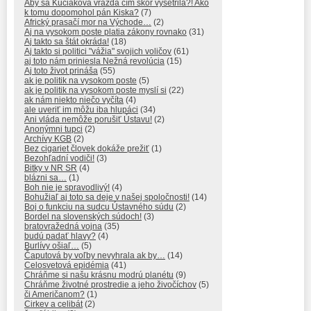
Aby sa Kuciakova vražda čím skôr vyšetrila?! Ako
k tomu dopomohol pán Kiska?
(7)
Africký prasačí mor na Východe…
(2)
Aj na vysokom poste platia zákony rovnako
(31)
Aj takto sa štát okráda!
(18)
Aj takto si politici "vážia" svojich voličov
(61)
aj toto nám priniesla Nežná revolúcia
(15)
Aj toto život prináša
(55)
ak je politik na vysokom poste
(5)
ak je politik na vysokom poste myslí si
(22)
ak nám niekto niečo vyčíta
(4)
ale uveriť im môžu iba hlupáci
(34)
Ani vláda nemôže porušiť Ústavu!
(2)
Anonýmni tupci
(2)
Archívy KGB
(2)
Bez cigariet človek dokáže prežiť
(1)
Bezohľadní vodiči!
(3)
Bitky v NR SR
(4)
blázni sa…
(1)
Boh nie je spravodlivý!
(4)
Bohužiaľ aj toto sa deje v našej spoločnosti!
(14)
Boj o funkciu na sudcu Ústavného súdu
(2)
Bordel na slovenských súdoch!
(3)
bratovražedná vojna
(35)
budú padať hlavy?
(4)
Burlívy ošiaľ…
(5)
Čaputová by voľby nevyhrala ak by…
(14)
Celosvetová epidémia
(41)
Chráňme si našu krásnu modrú planétu
(9)
Chráňme životné prostredie a jeho živočíchov
(5)
či Američanom?
(1)
Cirkev a celibát
(2)