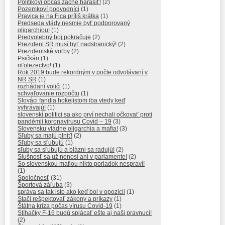
Politikovi občas začne harašiť!
(2)
Pozemkoví podvodníci
(1)
Pravica je na Fica príliš krátka
(1)
Predseda vlády nesmie byť podporovaný
oligarchiou!
(1)
Predvolebný boj pokračuje
(2)
Prezident SR musí byť nadstranický!
(2)
Prezidentské voľby
(2)
Psičkári
(1)
riťolezectvo!
(1)
Rok 2019 bude rekordným v počte odvolávaní v
NR SR
(1)
rozhádaní voliči
(1)
schvaľovanie rozpočtu
(1)
Slováci fandia hokejistom iba vtedy keď
vyhrávajú!
(1)
slovenskí politici sa ako prví nechali očkovať proti
pandémii koronavírusu Covid – 19
(3)
Slovensku vládne oligarchia a mafia!
(3)
Sľuby sa majú plniť!
(2)
Sľuby sa sľubujú
(1)
sľuby sa sľubujú a blázni sa radujú!
(2)
Slušnosť sa už nenosí ani v parlamente!
(2)
So slovenskou mafiou nikto poriadok nespraví!
(1)
Spoločnosť
(31)
Športová záľuba
(3)
správa sa tak isto ako keď bol v opozícii
(1)
Stačí rešpektovať zákony a príkazy
(1)
Štátna kríza počas vírusu Covid-19
(1)
Stíhačky F-16 budú splácať ešte aj naši pravnuci!
(2)