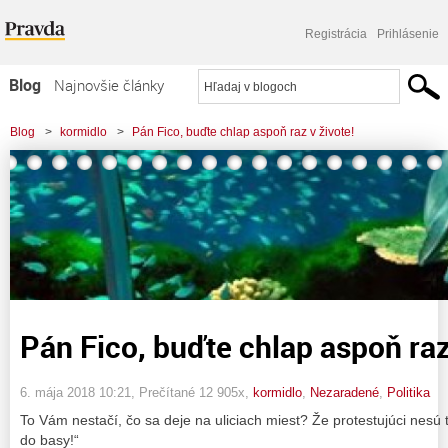
Registrácia
Prihlásenie
Blog
Najnovšie články
Najčítanejšie články
Blog
>
kormidlo
>
Pán Fico, buďte chlap aspoň raz v živote!
Najkomentovanejšie články
Zoznam blogov
Komerčné blogy
Pán Fico, buďte chlap aspoň raz
6. mája 2018 10:21
, Prečítané 12 905x,
kormidlo
,
Nezaradené
,
Politika
To Vám nestačí, čo sa deje na uliciach miest? Že protestujúci nesú t
do basy!“