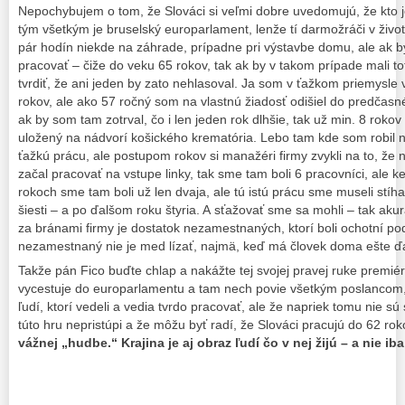
Nepochybujem o tom, že Slováci si veľmi dobre uvedomujú, že kto j
tým všetkým je bruselský europarlament, lenže tí darmožráči v život
pár hodín niekde na záhrade, prípadne pri výstavbe domu, ale ak by 
pracovať – čiže do veku 65 rokov, tak ak by v takom prípade mali tot
tvrdiť, že ani jeden by zato nehlasoval. Ja som v ťažkom priemysle v
rokov, ale ako 57 ročný som na vlastnú žiadosť odišiel do predčasn
ak by som tam zotrval, čo i len jeden rok dlhšie, tak už min. 8 roko
uložený na nádvorí košického krematória. Lebo tam kde som robil
ťažkú prácu, ale postupom rokov si manažéri firmy zvykli na to, že
začal pracovať na vstupe linky, tak sme tam boli 6 pracovníci, ale ke
rokoch sme tam boli už len dvaja, ale tú istú prácu sme museli stíha
šiesti – a po ďalšom roku štyria. A sťažovať sme sa mohli – tak akur
za bránami firmy je dostatok nezamestnaných, ktorí boli ochotní pods
nezamestnaný nie je med lízať, najmä, keď má človek doma ešte ďa
Takže pán Fico buďte chlap a nakážte tej svojej pravej ruke premiér
vycestuje do europarlamentu a tam nech povie všetkým poslancom
ľudí, ktorí vedeli a vedia tvrdo pracovať, ale že napriek tomu nie sú
túto hru nepristúpi a že môžu byť radí, že Slováci pracujú do 62 ro
vážnej „hudbe.“ Krajina je aj obraz ľudí čo v nej žijú – a nie i