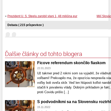
«
Prezident U. S. Steelu zarobil vlani 1, 48 milióna eur
Milí Slovác
Debata ( 215 príspevkov )
Ďalšie články od tohto blogera
Ficove referendum skončilo fiaskom
22.01.2023
Už takmer pred 2 rokmi som sa vyjadril, že vládn
voľbami! Prekvapilo ma, že opozícia nespravila vi
voľby boli oveľa skôr. Veď len hlúposti koľké narob
stačili k povaleniu vlády. Dobrým príkladom je fakt
proti Covidu prišlo [...]
S podvodníkmi sa na Slovensku roztrhl
15.11.2022