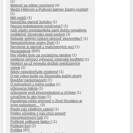
(1)
Matovič sa vôbec nezmenil
(4)
Medzi Hitlerom a Putinom takmer žiadny rozdiel!
(1)
Milí vodiči
(1)
Najväčšia starosť bulváru
(1)
Naozaj potrebujeme poisťovne?
(1)
naši vládni predstavitelia sami dokžu negatívne
zviditeľniť Slovensko pred svetom
(3)
Nebude veľkým rizikom obnoviť ekonomiku?
(1)
Nepodceňujme vodny živel
(1)
Nerobme si starosti z malicherných vecí
(1)
Nezaradené
(605)
Nie všetko bolo za socializmu ideálne
(1)
niektorej veľmoci vyhovujú vojenské konflikty!
(1)
Niektorí sa už nevedia dočkať predčasných
volieb
(2)
Nikdy nepodceňujte zlodejov!
(1)
O pár rokov bude na Slovensku každy druhý
tínedžer narkomanom!
(2)
O policajtoch z iného súdka
(1)
očkovacia lotéria
(1)
očkovanie proti pneumokokom a chrípke
(1)
označime to ako hoax
(1)
Pandémia môže pripraviť o život Slovákov aj
iným spôsobom…
(3)
Plasty nás všetkých zabijú!
(1)
Politici očividne z nás chcú spraviť
nesvojprávnych ľudí
(1)
Politické zatĺkanie faktov !
(1)
Politický boj!
(2)
Politika
(85)