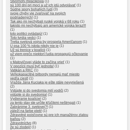
Štvornohí miláčikovia
(1)
sú 100 dní pri moci a už ich idú odvolávať
(1)
Súdne spory bohatých ľudí
(3)
svoje chyby vie zvaľovať na svojich
podriadených!
(1)
Tak ako mi nechýbali ruské vojská v 68 roku
(1)
takisto mi nechýbajú ani americké vojska teraz!!!
(1)
toto politici ovládajú!
(1)
Toto tvrdia vedci
(1)
Tretia svetová vojna by prospela Američanom
(1)
U psa 100 % istota nikdy nie je
(1)
Už sú trenice v koalícii
(1)
už viem prečo niektorí ľudia propagujú očkovanie
(1)
v Matovičovej vláde to začína vrieť
(1)
V opozícii musí byť jednota!
(1)
Vatikán a RKC
(1)
Veľkokapacitné bilbordy nemajú mať miesto
vedľa ciest!
(1)
Vražda Jána Kuciaka je ešte stále nevyriešená
(2)
Vstúpte si do svedomia milí vodiči
(2)
vstúpte si do svedomia!
(1)
Vydieranie koalície!
(2)
za tento stav ste určite kľúčikmi neštrngali
(1)
Zabránime 3. svetovej?!
(1)
záleží na farbe pleti!
(1)
Zdravotné poisťovne sú pre ich manažérov zlatou
baňou
(2)
Zdravotníctvo
(8)
že sú zlodeji!
(1)