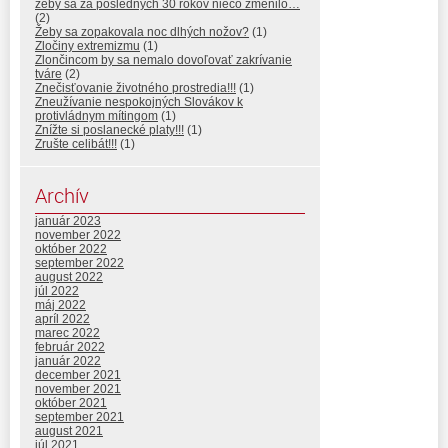
žeby sa za posledných 30 rokov niečo zmenilo…
(2)
Žeby sa zopakovala noc dlhých nožov?
(1)
Zločiny extremizmu
(1)
Zlončincom by sa nemalo dovoľovať zakrívanie
tváre
(2)
Znečisťovanie životného prostredia!!!
(1)
Zneužívanie nespokojných Slovákov k
protivládnym mítingom
(1)
Znížte si poslanecké platy!!!
(1)
Zrušte celibát!!!
(1)
Archív
január 2023
november 2022
október 2022
september 2022
august 2022
júl 2022
máj 2022
apríl 2022
marec 2022
február 2022
január 2022
december 2021
november 2021
október 2021
september 2021
august 2021
júl 2021