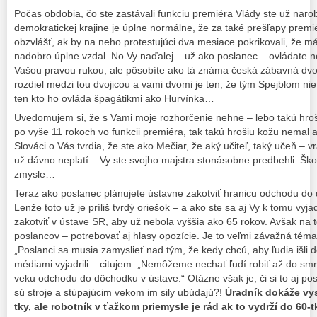
Počas obdobia, čo ste zastávali funkciu premiéra Vlády ste už narobil
demokratickej krajine je úplne normálne, že za také prešľapy prem
obzvlášť, ak by na neho protestujúci dva mesiace pokrikovali, že má 
nadobro úplne vzdal. No Vy naďalej – už ako poslanec – ovládate n
Vašou pravou rukou, ale pôsobíte ako tá známa česká zábavná dvoj
rozdiel medzi tou dvojicou a vami dvomi je ten, že tým Spejblom nie 
ten kto ho ovláda špagátikmi ako Hurvínka…
Uvedomujem si, že s Vami moje rozhorčenie nehne – lebo takú hroš
po vyše 11 rokoch vo funkcii premiéra, tak takú hrošiu kožu nemal 
Slováci o Vás tvrdia, že ste ako Mečiar, že aký učiteľ, taký učeň – vr
už dávno neplatí – Vy ste svojho majstra stonásobne predbehli. Šk
zmysle…
Teraz ako poslanec plánujete ústavne zakotviť hranicu odchodu do 
Lenže toto už je príliš tvrdý oriešok – a ako ste sa aj Vy k tomu vyjad
zakotviť v ústave SR, aby už nebola vyššia ako 65 rokov. Avšak na 
poslancov – potrebovať aj hlasy opozície. Je to veľmi závažná téma a
„Poslanci sa musia zamyslieť nad tým, že kedy chcú, aby ľudia išli 
médiami vyjadrili – citujem: „Nemôžeme nechať ľudí robiť až do smr
veku odchodu do dôchodku v ústave.“ Otázne však je, či si to aj pos
sú stroje a stúpajúcim vekom im sily ubúdajú?!
Úradník dokáže vys
tky, ale robotník v ťažkom priemysle je rád ak to vydrží do 60-t