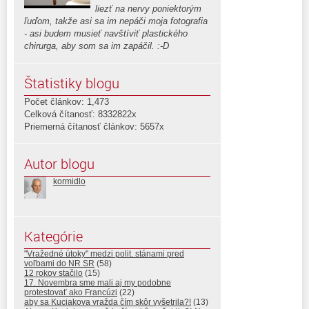
liezť na nervy poniektorým
ľuďom, takže asi sa im nepáči moja fotografia
- asi budem musieť navštíviť plastického
chirurga, aby som sa im zapáčil. :-D
Štatistiky blogu
Počet článkov: 1,473
Celková čítanosť: 8332822x
Priemerná čítanosť článkov: 5657x
Autor blogu
kormidlo
Kategórie
"Vražedné útoky" medzi polit. stánami pred
voľbami do NR SR
(58)
12 rokov stačilo
(15)
17. Novembra sme mali aj my podobne
protestovať ako Francúzi
(22)
aby sa Kuciakova vražda čím skôr vyšetrila?!
(13)