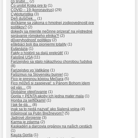
čo sľúbil…
(2)
Čo urobil Kiska pre to
(1)
COVID – 19 (koronavírus)
(29)
Cykloturistika
(3)
Deň dušičiek…
(1)
dočkáme sa zákona o hmotnej zodpovednosti pre
politikov?
(2)
dokedy sa mienite nečinne prizerať na výstredné
správanie rómskeho etnika?!
(2)
dôveryhodnosť politikov
(2)
eštebáci boli iba pioniermi totality
(1)
Eutanázia
(1)
Fakty o histórii sa dajú prekrútiť
(1)
Falošné USA
(11)
Farizejstvo sa stalo nákazlivou chorobou ľudstva
(8)
Farizejstvo vo Vatikáne
(1)
Fašizmus na Slovensku bujnie!
(1)
Fico je presnou kópiou Mečiara
(5)
Fico môžeš si zaspievať: s Pánom Bohom idem
od vás…
(3)
Globálne otepľovanie
(1)
Gorila + PENTA akoby ich jedna mater mala
(1)
Honba za selfíčkami!
(1)
I tak še dá…
(8)
inak sa to nedá nazvať ako šialená vojna
(4)
inšpiroval sa Putin Brežnevom?
(5)
Jadrové zbrojenie
(3)
Karma je zdarma
(2)
Kaskadéri a darcovia orgánov na našich cestách
(1)
Kauza Gorila
(1)