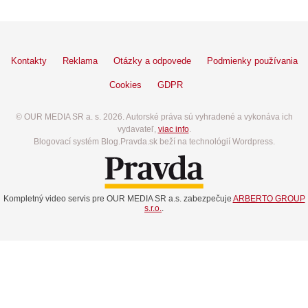
Kontakty
Reklama
Otázky a odpovede
Podmienky používania
Cookies
GDPR
© OUR MEDIA SR a. s. 2026. Autorské práva sú vyhradené a vykonáva ich
vydavateľ,
viac info
.
Blogovací systém Blog.Pravda.sk beží na technológií Wordpress.
Kompletný video servis pre OUR MEDIA SR a.s. zabezpečuje
ARBERTO GROUP
s.r.o.
.