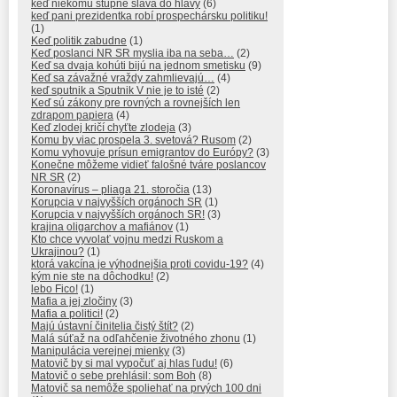
keď niekomu stúpne sláva do hlavy
(6)
keď pani prezidentka robí prospechársku politiku!
(1)
Keď politik zabudne
(1)
Keď poslanci NR SR myslia iba na seba…
(2)
Keď sa dvaja kohúti bijú na jednom smetisku
(9)
Keď sa závažné vraždy zahmlievajú…
(4)
keď sputnik a Sputnik V nie je to isté
(2)
Keď sú zákony pre rovných a rovnejších len
zdrapom papiera
(4)
Keď zlodej kričí chyťte zlodeja
(3)
Komu by viac prospela 3. svetová? Rusom
(2)
Komu vyhovuje prísun emigrantov do Európy?
(3)
Konečne môžeme vidieť falošné tváre poslancov
NR SR
(2)
Koronavírus – pliaga 21. storočia
(13)
Korupcia v najvyšších orgánoch SR
(1)
Korupcia v najvyšších orgánoch SR!
(3)
krajina oligarchov a mafiánov
(1)
Kto chce vyvolať vojnu medzi Ruskom a
Ukrajinou?
(1)
ktorá vakcína je výhodnejšia proti covidu-19?
(4)
kým nie ste na dôchodku!
(2)
lebo Fico!
(1)
Mafia a jej zločiny
(3)
Mafia a politici!
(2)
Majú ústavní činitelia čistý štít?
(2)
Malá súťaž na odľahčenie životného zhonu
(1)
Manipulácia verejnej mienky
(3)
Matovič by si mal vypočuť aj hlas ľudu!
(6)
Matovič o sebe prehlásil: som Boh
(8)
Matovič sa nemôže spoliehať na prvých 100 dni