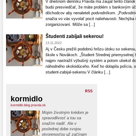
V dnešnom denníku Pravda ma zaujal tento článok 
budú presviedčať, že máte problém s bankovým úč
dôchodcov aby nenaleteli podvodníkom. „Podvodníc
snažia vo vás vyvolať pocit naliehavosti. Nechýba
zorganizovaní. Môže sa [...]
Študenti zabíjali sekerou!
13.11.2022
Aj v Česku prežili podobnú hrôzu útoku so sekerou,
škole v Novákoch. „Študent Strednej priemyselnej 
najprv nastražil výbušný systém a potom utiekol d
náhodného okoloidúceho. Keď ho dolapila polícia, ot
student-zabijal-sekerou V článku [...]
RSS
kormidlo
kormidlo.blog.pravda.sk
Mojim životným krédom je
spravodlivosť a tou sa
snažím riadiť. Ale v
poslednej dobe svojou
otvorenosťou už začínam