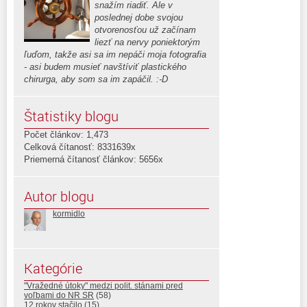
snažím riadiť. Ale v
poslednej dobe svojou
otvorenosťou už začínam
liezť na nervy poniektorým
ľuďom, takže asi sa im nepáči moja fotografia
- asi budem musieť navštíviť plastického
chirurga, aby som sa im zapáčil. :-D
Štatistiky blogu
Počet článkov: 1,473
Celková čítanosť: 8331639x
Priemerná čítanosť článkov: 5656x
Autor blogu
kormidlo
Kategórie
"Vražedné útoky" medzi polit. stánami pred
voľbami do NR SR
(58)
12 rokov stačilo
(15)