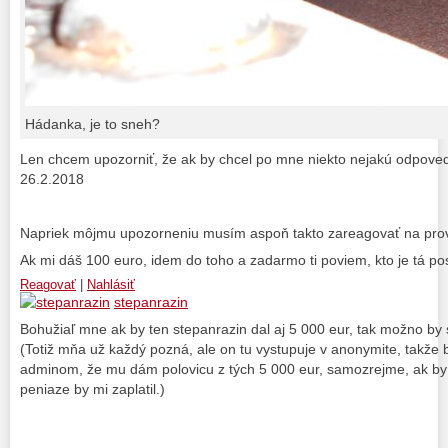
Hádanka, je to sneh?
Len chcem upozorniť, že ak by chcel po mne niekto nejakú odpove
26.2.2018
Napriek môjmu upozorneniu musím aspoň takto zareagovať na prov
Ak mi dáš 100 euro, idem do toho a zadarmo ti poviem, kto je tá 
Reagovať
|
Nahlásiť
stepanrazin
Bohužiaľ mne ak by ten stepanrazin dal aj 5 000 eur, tak možno by sa
(Totiž mňa už každý pozná, ale on tu vystupuje v anonymite, takž
adminom, že mu dám polovicu z tých 5 000 eur, samozrejme, ak by 
peniaze by mi zaplatil.)