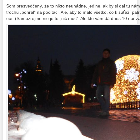
Som presvedčený, že to nikto neuhádne, jedine, ak by si dal tú nám
trochu „pohral“ na počítači. Ale, aby to malo všetko, čo k súťaží pa
eur. (Samozrejme nie je to „nič moc“. Ale kto vám dá dnes 10 eur 