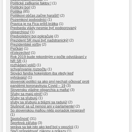
Politické zatĺkanie faktov !
(1)
Politický boj!
(2)
Politika
(85)
Politikovi občas začne harašiť!
(2)
Pozemkoví podvodníci
(1)
Pravica je na Fica príliš krátka
(1)
Predseda vlády nesmie byť podporovaný
oligarchiou!
(1)
Predvolebný boj pokračuje
(2)
Prezident SR musí byť nadstranický!
(2)
Prezidentské voľby
(2)
Psičkári
(1)
riťolezectvo!
(1)
Rok 2019 bude rekordným v počte odvolávaní v
NR SR
(1)
rozhádaní voliči
(1)
schvaľovanie rozpočtu
(1)
Slováci fandia hokejistom iba vtedy keď
vyhrávajú!
(1)
slovenskí politici sa ako prví nechali očkovať proti
pandémii koronavírusu Covid – 19
(3)
Slovensku vládne oligarchia a mafia!
(3)
Sľuby sa majú plniť!
(2)
Sľuby sa sľubujú
(1)
sľuby sa sľubujú a blázni sa radujú!
(2)
Slušnosť sa už nenosí ani v parlamente!
(2)
So slovenskou mafiou nikto poriadok nespraví!
(1)
Spoločnosť
(31)
Športová záľuba
(3)
správa sa tak isto ako keď bol v opozícii
(1)
Stačí rešpektovať zákony a príkazy
(1)