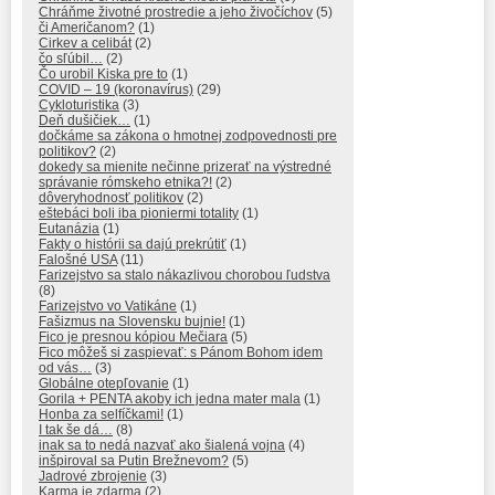
Chráňme životné prostredie a jeho živočíchov
(5)
či Američanom?
(1)
Cirkev a celibát
(2)
čo sľúbil…
(2)
Čo urobil Kiska pre to
(1)
COVID – 19 (koronavírus)
(29)
Cykloturistika
(3)
Deň dušičiek…
(1)
dočkáme sa zákona o hmotnej zodpovednosti pre
politikov?
(2)
dokedy sa mienite nečinne prizerať na výstredné
správanie rómskeho etnika?!
(2)
dôveryhodnosť politikov
(2)
eštebáci boli iba pioniermi totality
(1)
Eutanázia
(1)
Fakty o histórii sa dajú prekrútiť
(1)
Falošné USA
(11)
Farizejstvo sa stalo nákazlivou chorobou ľudstva
(8)
Farizejstvo vo Vatikáne
(1)
Fašizmus na Slovensku bujnie!
(1)
Fico je presnou kópiou Mečiara
(5)
Fico môžeš si zaspievať: s Pánom Bohom idem
od vás…
(3)
Globálne otepľovanie
(1)
Gorila + PENTA akoby ich jedna mater mala
(1)
Honba za selfíčkami!
(1)
I tak še dá…
(8)
inak sa to nedá nazvať ako šialená vojna
(4)
inšpiroval sa Putin Brežnevom?
(5)
Jadrové zbrojenie
(3)
Karma je zdarma
(2)