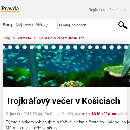
Registrácia
Prihlásenie
Blog
Najnovšie články
Najčítanejšie články
Blog
>
kormidlo
>
Trojkráľový večer v Košiciach
Najkomentovanejšie články
Zoznam blogov
Komerčné blogy
Trojkráľový večer v Košiciach
6. januára 2018 20:44
, Prečítané 3 139x,
kormidlo
,
Malá súťaž na odľahče
Týmto článkom vyhlasujem súťaž, či niekto z čitateľov uhádne, čo je
Mám na mysli biele kopčeky…