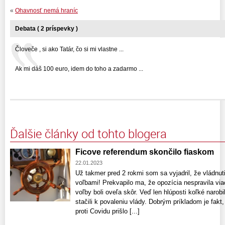
«
Ohavnosť nemá hraníc
Debata ( 2 príspevky )
Človeče , si ako Tatár, čo si mi vlastne ...
Ak mi dáš 100 euro, idem do toho a zadarmo ...
Ďalšie články od tohto blogera
Ficove referendum skončilo fiaskom
22.01.2023
Už takmer pred 2 rokmi som sa vyjadril, že vládn
voľbami! Prekvapilo ma, že opozícia nespravila vi
voľby boli oveľa skôr. Veď len hlúposti koľké narob
stačili k povaleniu vlády. Dobrým príkladom je fakt
proti Covidu prišlo [...]