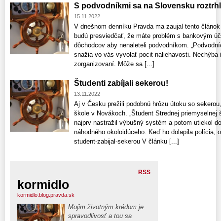
S podvodníkmi sa na Slovensku roztrhl
15.11.2022
V dnešnom denníku Pravda ma zaujal tento článok 
budú presviedčať, že máte problém s bankovým úč
dôchodcov aby nenaleteli podvodníkom. „Podvodníc
snažia vo vás vyvolať pocit naliehavosti. Nechýba
zorganizovaní. Môže sa [...]
Študenti zabíjali sekerou!
13.11.2022
Aj v Česku prežili podobnú hrôzu útoku so sekerou,
škole v Novákoch. „Študent Strednej priemyselnej 
najprv nastražil výbušný systém a potom utiekol d
náhodného okoloidúceho. Keď ho dolapila polícia, ot
student-zabijal-sekerou V článku [...]
RSS
kormidlo
kormidlo.blog.pravda.sk
Mojim životným krédom je
spravodlivosť a tou sa