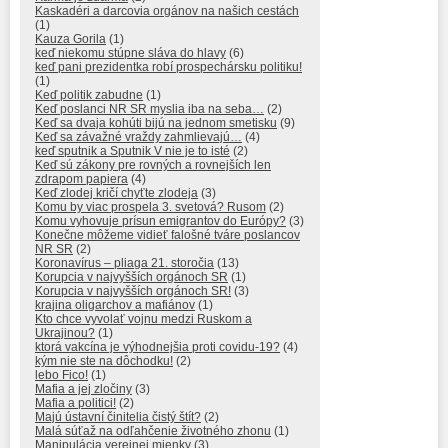
Kaskadéri a darcovia orgánov na našich cestách
(1)
Kauza Gorila
(1)
keď niekomu stúpne sláva do hlavy
(6)
keď pani prezidentka robí prospechársku politiku!
(1)
Keď politik zabudne
(1)
Keď poslanci NR SR myslia iba na seba…
(2)
Keď sa dvaja kohúti bijú na jednom smetisku
(9)
Keď sa závažné vraždy zahmlievajú…
(4)
keď sputnik a Sputnik V nie je to isté
(2)
Keď sú zákony pre rovných a rovnejších len
zdrapom papiera
(4)
Keď zlodej kričí chyťte zlodeja
(3)
Komu by viac prospela 3. svetová? Rusom
(2)
Komu vyhovuje prísun emigrantov do Európy?
(3)
Konečne môžeme vidieť falošné tváre poslancov
NR SR
(2)
Koronavírus – pliaga 21. storočia
(13)
Korupcia v najvyšších orgánoch SR
(1)
Korupcia v najvyšších orgánoch SR!
(3)
krajina oligarchov a mafiánov
(1)
Kto chce vyvolať vojnu medzi Ruskom a
Ukrajinou?
(1)
ktorá vakcína je výhodnejšia proti covidu-19?
(4)
kým nie ste na dôchodku!
(2)
lebo Fico!
(1)
Mafia a jej zločiny
(3)
Mafia a politici!
(2)
Majú ústavní činitelia čistý štít?
(2)
Malá súťaž na odľahčenie životného zhonu
(1)
Manipulácia verejnej mienky
(3)