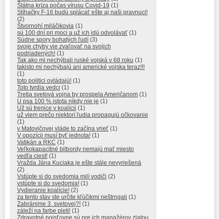
Štátna kríza počas vírusu Covid-19
(1)
Stíhačky F-16 budú splácať ešte aj naši pravnuci!
(2)
Štvornohí miláčikovia
(1)
sú 100 dní pri moci a už ich idú odvolávať
(1)
Súdne spory bohatých ľudí
(3)
svoje chyby vie zvaľovať na svojich
podriadených!
(1)
Tak ako mi nechýbali ruské vojská v 68 roku
(1)
takisto mi nechýbajú ani americké vojska teraz!!!
(1)
toto politici ovládajú!
(1)
Toto tvrdia vedci
(1)
Tretia svetová vojna by prospela Američanom
(1)
U psa 100 % istota nikdy nie je
(1)
Už sú trenice v koalícii
(1)
už viem prečo niektorí ľudia propagujú očkovanie
(1)
v Matovičovej vláde to začína vrieť
(1)
V opozícii musí byť jednota!
(1)
Vatikán a RKC
(1)
Veľkokapacitné bilbordy nemajú mať miesto
vedľa ciest!
(1)
Vražda Jána Kuciaka je ešte stále nevyriešená
(2)
Vstúpte si do svedomia milí vodiči
(2)
vstúpte si do svedomia!
(1)
Vydieranie koalície!
(2)
za tento stav ste určite kľúčikmi neštrngali
(1)
Zabránime 3. svetovej?!
(1)
záleží na farbe pleti!
(1)
Zdravotné poisťovne sú pre ich manažérov zlatou