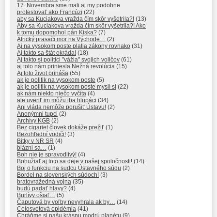
17. Novembra sme mali aj my podobne
protestovať ako Francúzi
(22)
aby sa Kuciakova vražda čím skôr vyšetrila?!
(13)
Aby sa Kuciakova vražda čím skôr vyšetrila?! Ako
k tomu dopomohol pán Kiska?
(7)
Africký prasačí mor na Východe…
(2)
Aj na vysokom poste platia zákony rovnako
(31)
Aj takto sa štát okráda!
(18)
Aj takto si politici "vážia" svojich voličov
(61)
aj toto nám priniesla Nežná revolúcia
(15)
Aj toto život prináša
(55)
ak je politik na vysokom poste
(5)
ak je politik na vysokom poste myslí si
(22)
ak nám niekto niečo vyčíta
(4)
ale uveriť im môžu iba hlupáci
(34)
Ani vláda nemôže porušiť Ústavu!
(2)
Anonýmni tupci
(2)
Archívy KGB
(2)
Bez cigariet človek dokáže prežiť
(1)
Bezohľadní vodiči!
(3)
Bitky v NR SR
(4)
blázni sa…
(1)
Boh nie je spravodlivý!
(4)
Bohužiaľ aj toto sa deje v našej spoločnosti!
(14)
Boj o funkciu na sudcu Ústavného súdu
(2)
Bordel na slovenských súdoch!
(3)
bratovražedná vojna
(35)
budú padať hlavy?
(4)
Burlívy ošiaľ…
(5)
Čaputová by voľby nevyhrala ak by…
(14)
Celosvetová epidémia
(41)
Chráňme si našu krásnu modrú planétu
(9)