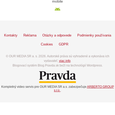
mobile
Kontakty
Reklama
Otázky a odpovede
Podmienky používania
Cookies
GDPR
© OUR MEDIA SR a. s. 2026. Autorské práva sú vyhradené a vykonáva ich
vydavateľ,
viac info
.
Blogovací systém Blog.Pravda.sk beží na technológií Wordpress.
Kompletný video servis pre OUR MEDIA SR a.s. zabezpečuje
ARBERTO GROUP
s.r.o.
.