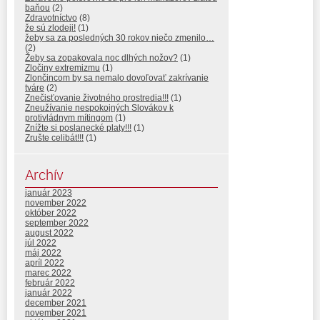
baňou
(2)
Zdravotníctvo
(8)
že sú zlodeji!
(1)
žeby sa za posledných 30 rokov niečo zmenilo…
(2)
Žeby sa zopakovala noc dlhých nožov?
(1)
Zločiny extremizmu
(1)
Zlončincom by sa nemalo dovoľovať zakrívanie
tváre
(2)
Znečisťovanie životného prostredia!!!
(1)
Zneužívanie nespokojných Slovákov k
protivládnym mítingom
(1)
Znížte si poslanecké platy!!!
(1)
Zrušte celibát!!!
(1)
Archív
január 2023
november 2022
október 2022
september 2022
august 2022
júl 2022
máj 2022
apríl 2022
marec 2022
február 2022
január 2022
december 2021
november 2021