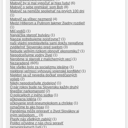
Matovič by si mal vypočuť aj hlas ľudu!
(6)
Matovič o sebe prehlásil: som Boh
(8)
Matovič sa nemôže spoliehať na prvých 100 dni
(1)
Matovič sa vôbec nezmenil
(4)
Medzi Hitlerom a Putinom takmer žiadny rozdiel!
(1)
Milí vodiči
(1)
Najväčšia starosť bulváru
(1)
Naozaj potrebujeme poisťovne?
(1)
naši vládni predstavitelia sami dokžu negatívne
zviditeľniť Slovensko pred svetom
(3)
Nebude veľkým rizikom obnoviť ekonomiku?
(1)
Nepodceňujme vodny živel
(1)
Nerobme si starosti z malicherných vecí
(1)
Nezaradené
(605)
Nie všetko bolo za socializmu ideálne
(1)
niektorej veľmoci vyhovujú vojenské konflikty!
(1)
Niektorí sa už nevedia dočkať predčasných
volieb
(2)
Nikdy nepodceňujte zlodejov!
(1)
O pár rokov bude na Slovensku každy druhý
tínedžer narkomanom!
(2)
O policajtoch z iného súdka
(1)
očkovacia lotéria
(1)
očkovanie proti pneumokokom a chrípke
(1)
označime to ako hoax
(1)
Pandémia môže pripraviť o život Slovákov aj
iným spôsobom…
(3)
Plasty nás všetkých zabijú!
(1)
Politici očividne z nás chcú spraviť
nesvojprávnych ľudí
(1)